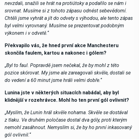
nevzdali, snažili se hrát na protiútoky a podařilo se nám i
srovnat. Musíme si z tohoto zápasu odnést sebevědomí.
Chtěli jsme vyhrát a jít do odvety s výhodou, ale tento zápas
byl velmi vyrovnaný. Musíme se prezentovat podobným
výkonem i v odvetě.
“
Překvapilo vás, že hned první akce Manchesteru
skončila faulem, kartou a nakonec i gólem?
„
Byl to faul. Popravdě jsem nečekal, že by mohl z této
pozice skórovat. My jsme ale zareagovali skvěle, dostali se
do vedení a 60 minut jsme hráli velmi dobře.
“
Lunina jste v některých situacích nabádal, aby byl
klidnější v rozehrávce. Mohl ho ten první gól ovlivnit?
„
Myslím, že Lunin hrál skvěle nohama. Skvěle se dostával
z tlaku. Ve druhém poločase dostal dva góly, proti kterým
nemohl zasáhnout. Nemyslím si, že by ho první inkasovaný
gól ovlivnil.
“