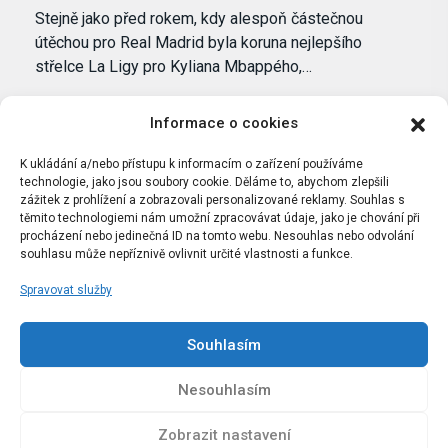
Stejně jako před rokem, kdy alespoň částečnou
útěchou pro Real Madrid byla koruna nejlepšího
střelce La Ligy pro Kyliana Mbappého,…
Informace o cookies
K ukládání a/nebo přístupu k informacím o zařízení používáme
technologie, jako jsou soubory cookie. Děláme to, abychom zlepšili
zážitek z prohlížení a zobrazovali personalizované reklamy. Souhlas s
těmito technologiemi nám umožní zpracovávat údaje, jako je chování při
procházení nebo jedinečná ID na tomto webu. Nesouhlas nebo odvolání
souhlasu může nepříznivě ovlivnit určité vlastnosti a funkce.
Spravovat služby
Portál Bílýbalet.cz byl založen pod názvem Real-
Madrid.cz v roce 2007
Souhlasím
Kopírování obsahu je přísně zakázáno.
Nesouhlasím
Zobrazit nastavení