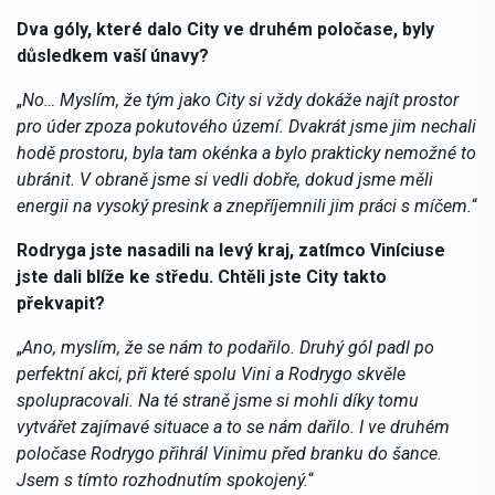
Dva góly, které dalo City ve druhém poločase, byly
důsledkem vaší únavy?
„
No… Myslím, že tým jako City si vždy dokáže najít prostor
pro úder zpoza pokutového území. Dvakrát jsme jim nechali
hodě prostoru, byla tam okénka a bylo prakticky nemožné to
ubránit. V obraně jsme si vedli dobře, dokud jsme měli
energii na vysoký presink a znepříjemnili jim práci s míčem.
“
Rodryga jste nasadili na levý kraj, zatímco Viníciuse
jste dali blíže ke středu. Chtěli jste City takto
překvapit?
„
Ano, myslím, že se nám to podařilo. Druhý gól padl po
perfektní akci, při které spolu Vini a Rodrygo skvěle
spolupracovali. Na té straně jsme si mohli díky tomu
vytvářet zajímavé situace a to se nám dařilo. I ve druhém
poločase Rodrygo přihrál Vinimu před branku do šance.
Jsem s tímto rozhodnutím spokojený.
“