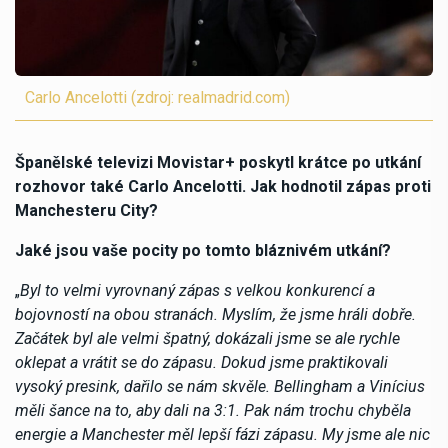
Carlo Ancelotti (zdroj: realmadrid.com)
Španělské televizi Movistar+ poskytl krátce po utkání
rozhovor také Carlo Ancelotti. Jak hodnotil zápas proti
Manchesteru City?
Jaké jsou vaše pocity po tomto bláznivém utkání?
„
Byl to velmi vyrovnaný zápas s velkou konkurencí a
bojovností na obou stranách. Myslím, že jsme hráli dobře.
Začátek byl ale velmi špatný, dokázali jsme se ale rychle
oklepat a vrátit se do zápasu. Dokud jsme praktikovali
vysoký presink, dařilo se nám skvěle. Bellingham a Vinícius
měli šance na to, aby dali na 3:1. Pak nám trochu chyběla
energie a Manchester měl lepší fázi zápasu. My jsme ale nic