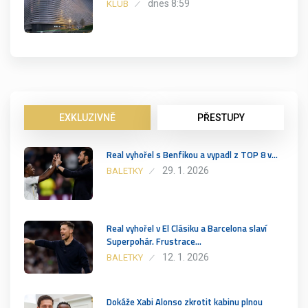
dnes 8:59
KLUB
EXKLUZIVNĚ
PŘESTUPY
Real vyhořel s Benfikou a vypadl z TOP 8 v…
29. 1. 2026
BALETKY
Real vyhořel v El Clásiku a Barcelona slaví
Superpohár. Frustrace…
12. 1. 2026
BALETKY
Dokáže Xabi Alonso zkrotit kabinu plnou