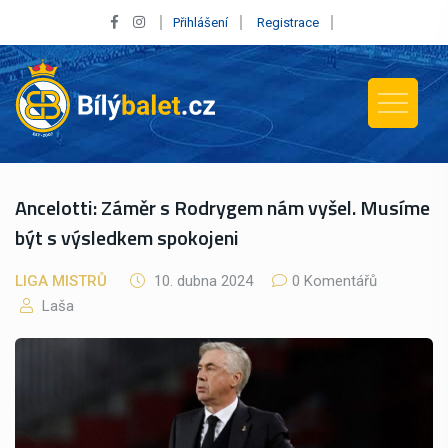
Přihlášení
Registrace
Ancelotti: Záměr s Rodrygem nám vyšel. Musíme
být s výsledkem spokojeni
LIGA MISTRŮ
10. dubna 2024
0 Komentářů
Laša