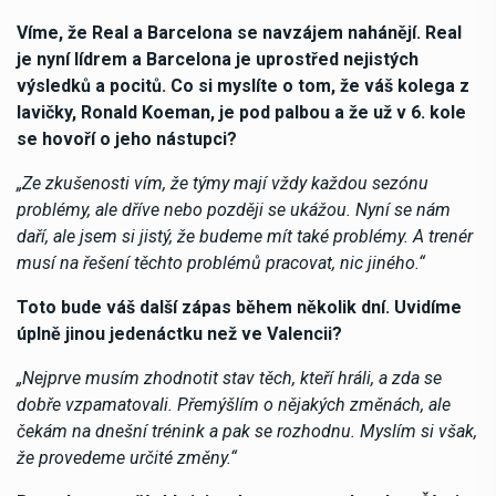
Víme, že Real a Barcelona se navzájem nahánějí. Real
je nyní lídrem a Barcelona je uprostřed nejistých
výsledků a pocitů. Co si myslíte o tom, že váš kolega z
lavičky, Ronald Koeman, je pod palbou a že už v 6. kole
se hovoří o jeho nástupci?
„Ze zkušenosti vím, že týmy mají vždy každou sezónu
problémy, ale dříve nebo později se ukážou. Nyní se nám
daří, ale jsem si jistý, že budeme mít také problémy. A trenér
musí na řešení těchto problémů pracovat, nic jiného.“
Toto bude váš další zápas během několik dní. Uvidíme
úplně jinou jedenáctku než ve Valencii?
„Nejprve musím zhodnotit stav těch, kteří hráli, a zda se
dobře vzpamatovali. Přemýšlím o nějakých změnách, ale
čekám na dnešní trénink a pak se rozhodnu. Myslím si však,
že provedeme určité změny.“