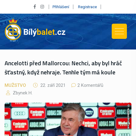
Přihlášení
Registrace
Ancelotti před Mallorcou: Nechci, aby byl hráč
šťastný, když nehraje. Tenhle tým má koule
MUŽSTVO
22. září 2021
2 Komentářů
Zbynek H.