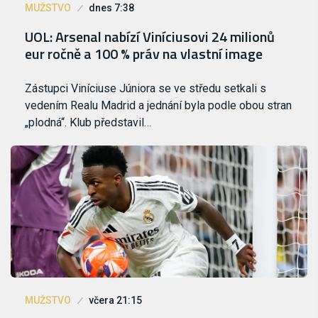
MUŽSTVO
dnes 7:38
UOL: Arsenal nabízí Viníciusovi 24 milionů
eur ročně a 100 % práv na vlastní image
Zástupci Viníciuse Júniora se ve středu setkali s
vedením Realu Madrid a jednání byla podle obou stran
„plodná“. Klub představil…
MUŽSTVO
včera 21:15