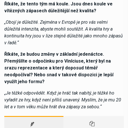
Říkáte, že tento tým má koule. Jsou dnes koule ve
vítězných zápasech důležitější než kvalita?
„Obojí je důležité. Zejména v Evropě je pro vás velmi
důležitá intenzita, abyste mohli soutěžit. A kvalita hry a
kontinuita hry jsou v lize stejně důležité jako mnoho zápasů
v řadě.“
Říkáte, že budou změny v základní jedenáctce.
Přemýšlíte o odpočinku pro Viníciuse, který byl na
srazu reprezentace a který doposud téměř
neodpočíval? Nebo snad v takové dispozici je lepší
využít jeho formu?
„Je těžké odpovědět. Když je hráč tak nabitý, je těžké ho
vyřadit ze hry, když není příliš unavený. Myslím, že je mu 20
let a v tom věku může hrát dva zápasy za sebou.“