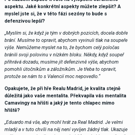
aspektu. Jaké konkrétní aspekty můžete zlepšit? A
myslel jste si, že v této fázi sezóny to bude s
defenzivou lepší?
„Myslím si, že když je tým v dobrých pozicích, docela dobře
brání. Musíme to opravit, abychom vyvinuli tlak na soupeře
výše. Nemůžeme myslet na to, že bychom celý poločas
bránili svoji polovinu v nízkém bloku. Někdy, když soupeř
přihrává dozadu, musíme jít defenzivně výše, abychom
pomohli útočníkům a záložníkům. Je třeba to opravit,
protože se nám to s Valencií moc nepovedlo.“
Opakujete, že při hře Realu Madrid, je kvalita stejně
důležitá jako vaše mentalita. Překvapila vás mentalita
Camavingy na hřišti a jaký je tento chlapec mimo
hřiště?
„Eduardo má vše, aby mohl hrát za Real Madrid. Je velmi
mladý a v tuto chvíli na něj není vyvíjen žádný tlak. Ukazuje