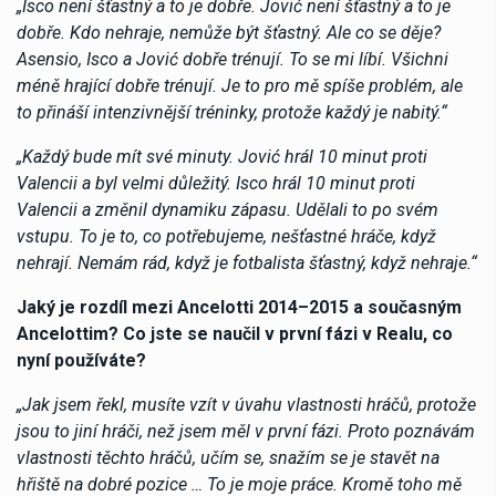
„Isco není šťastný a to je dobře. Jović není šťastný a to je
dobře. Kdo nehraje, nemůže být šťastný. Ale co se děje?
Asensio, Isco a Jović dobře trénují. To se mi líbí. Všichni
méně hrající dobře trénují. Je to pro mě spíše problém, ale
to přináší intenzivnější tréninky, protože každý je nabitý.“
„Každý bude mít své minuty. Jović hrál 10 minut proti
Valencii a byl velmi důležitý. Isco hrál 10 minut proti
Valencii a změnil dynamiku zápasu. Udělali to po svém
vstupu. To je to, co potřebujeme, nešťastné hráče, když
nehrají. Nemám rád, když je fotbalista šťastný, když nehraje.“
Jaký je rozdíl mezi Ancelotti 2014–2015 a současným
Ancelottim? Co jste se naučil v první fázi v Realu, co
nyní používáte?
„Jak jsem řekl, musíte vzít v úvahu vlastnosti hráčů, protože
jsou to jiní hráči, než jsem měl v první fázi. Proto poznávám
vlastnosti těchto hráčů, učím se, snažím se je stavět na
hřiště na dobré pozice … To je moje práce. Kromě toho mě