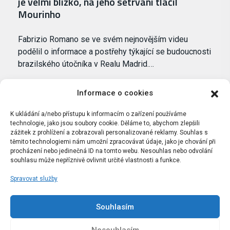
je velmi blízko, na jeho setrvání tlačil
Mourinho
Fabrizio Romano se ve svém nejnovějším videu
podělil o informace a postřehy týkající se budoucnosti
brazilského útočníka v Realu Madrid.…
Informace o cookies
K ukládání a/nebo přístupu k informacím o zařízení používáme
technologie, jako jsou soubory cookie. Děláme to, abychom zlepšili
zážitek z prohlížení a zobrazovali personalizované reklamy. Souhlas s
těmito technologiemi nám umožní zpracovávat údaje, jako je chování při
procházení nebo jedinečná ID na tomto webu. Nesouhlas nebo odvolání
souhlasu může nepříznivě ovlivnit určité vlastnosti a funkce.
Spravovat služby
Portál Bílýbalet.cz byl založen pod názvem Real-
Madrid.cz v roce 2007
Souhlasím
Kopírování obsahu je přísně zakázáno.
Nesouhlasím