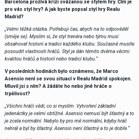
Barcelona prožívá krizi svázanou se stylem hry. Čím je
pro vás styl hry? A jak byste popsal styl hry Realu
Madrid?
„Velmi těžká otázka. Potřebuji čas, abych na to odpověděl
(směje se). Myslím si, že styl trenéra nebo týmu musí
obsahovat historii a tradici každého klubu. Současně musíte
posoudit vlastnosti hráčů. Styl je dán těmito dvěma věcmi:
kvalitou hráčů a historií nebo tradicí klubu.“
V posledních hodinách bylo oznámeno, že Marco
Asensio není se svou situací v Realu Madrid spokojen.
Mluvil jsi s ním? A žádáte ho nebo jiné hráče o
trpělivost?
„Všichni hráči vědí, co si myslím. Vytvoření základní
jedenáctky je velmi obtížné. Asensio nemusí být šťastný a to
je zcela normální. Nebylo by pro mě normální, kdyby hráč
nehrál a byl by šťastný. Asensio není šťastný a to je dobře.“