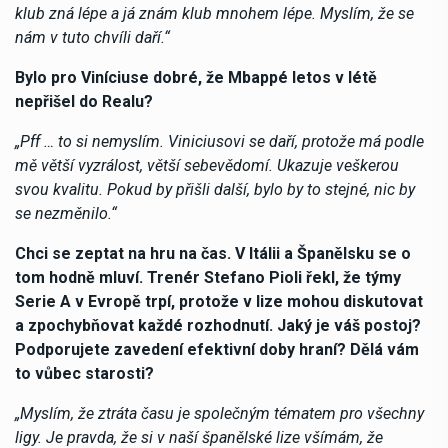
klub zná lépe a já znám klub mnohem lépe. Myslím, že se
nám v tuto chvíli daří.“
Bylo pro Viníciuse dobré, že Mbappé letos v létě
nepřišel do Realu?
„Pff … to si nemyslím. Viniciusovi se daří, protože má podle
mě větší vyzrálost, větší sebevědomí. Ukazuje veškerou
svou kvalitu. Pokud by přišli další, bylo by to stejné, nic by
se nezměnilo.“
Chci se zeptat na hru na čas. V Itálii a Španělsku se o
tom hodně mluví. Trenér Stefano Pioli řekl, že týmy
Serie A v Evropě trpí, protože v lize mohou diskutovat
a zpochybňovat každé rozhodnutí. Jaký je váš postoj?
Podporujete zavedení efektivní doby hraní? Dělá vám
to vůbec starosti?
„Myslím, že ztráta času je společným tématem pro všechny
ligy. Je pravda, že si v naší španělské lize všímám, že