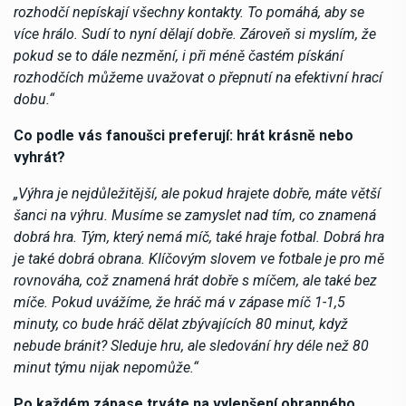
rozhodčí nepískají všechny kontakty. To pomáhá, aby se
více hrálo. Sudí to nyní dělají dobře. Zároveň si myslím, že
pokud se to dále nezmění, i při méně častém pískání
rozhodčích můžeme uvažovat o přepnutí na efektivní hrací
dobu.“
Co podle vás fanoušci preferují: hrát krásně nebo
vyhrát?
„Výhra je nejdůležitější, ale pokud hrajete dobře, máte větší
šanci na výhru. Musíme se zamyslet nad tím, co znamená
dobrá hra. Tým, který nemá míč, také hraje fotbal. Dobrá hra
je také dobrá obrana. Klíčovým slovem ve fotbale je pro mě
rovnováha, což znamená hrát dobře s míčem, ale také bez
míče. Pokud uvážíme, že hráč má v zápase míč 1-1,5
minuty, co bude hráč dělat zbývajících 80 minut, když
nebude bránit? Sleduje hru, ale sledování hry déle než 80
minut týmu nijak nepomůže.“
Po každém zápase trváte na vylepšení obranného