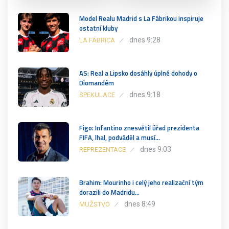
Model Realu Madrid s La Fábrikou inspiruje
ostatní kluby
dnes 9:28
LA FÁBRICA
AS: Real a Lipsko dosáhly úplné dohody o
Diomandém
dnes 9:18
SPEKULACE
Figo: Infantino znesvětil úřad prezidenta
FIFA, lhal, podváděl a musí…
dnes 9:03
REPREZENTACE
Brahim: Mourinho i celý jeho realizační tým
dorazili do Madridu…
dnes 8:49
MUŽSTVO