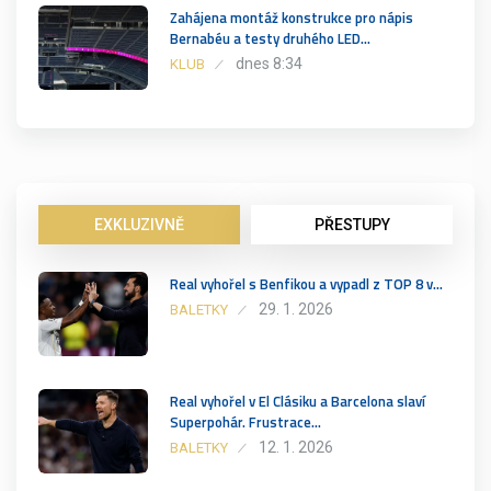
Zahájena montáž konstrukce pro nápis
Bernabéu a testy druhého LED…
dnes 8:34
KLUB
EXKLUZIVNĚ
PŘESTUPY
Real vyhořel s Benfikou a vypadl z TOP 8 v…
29. 1. 2026
BALETKY
Real vyhořel v El Clásiku a Barcelona slaví
Superpohár. Frustrace…
12. 1. 2026
BALETKY