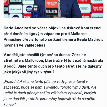
Carlo Ancelotti se včera objevil na tiskové konferenci
před dnešním ligovým zápasem proti Mallorce.
Přinášíme přepis tohoto setkání trenéra Realu Madrid s
novináři ve Valdebebas.
V neděli jste chválili týmového ducha. Zítra se
střetnete s Mallorcou, která už v této sezóně nasbírala
8 bodů. Bude tento duch pro tento střet stejně důležitý
jako jakýkoli jiný rys v týmu?
„Pokud dokážeme tento přístup vždy prezentovat v
zápasech, bude se nám s kvalitou tohoto týmu dařit. Ale
určitě je duch přinejmenším základem výsledků, kterých
jsme dosáhli, protože jsme vždy bojovali až do samého
konce.“