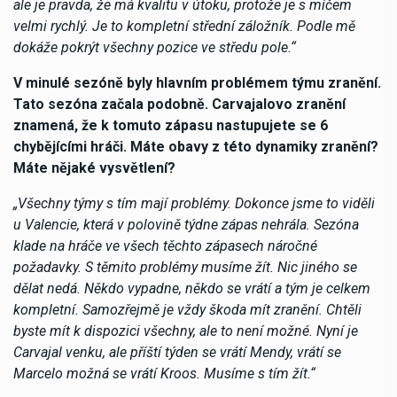
ale je pravda, že má kvalitu v útoku, protože je s míčem
velmi rychlý. Je to kompletní střední záložník. Podle mě
dokáže pokrýt všechny pozice ve středu pole.“
V minulé sezóně byly hlavním problémem týmu zranění.
Tato sezóna začala podobně. Carvajalovo zranění
znamená, že k tomuto zápasu nastupujete se 6
chybějícími hráči. Máte obavy z této dynamiky zranění?
Máte nějaké vysvětlení?
„Všechny týmy s tím mají problémy. Dokonce jsme to viděli
u Valencie, která v polovině týdne zápas nehrála. Sezóna
klade na hráče ve všech těchto zápasech náročné
požadavky. S těmito problémy musíme žít. Nic jiného se
dělat nedá. Někdo vypadne, někdo se vrátí a tým je celkem
kompletní. Samozřejmě je vždy škoda mít zranění. Chtěli
byste mít k dispozici všechny, ale to není možné. Nyní je
Carvajal venku, ale příští týden se vrátí Mendy, vrátí se
Marcelo možná se vrátí Kroos. Musíme s tím žít.“