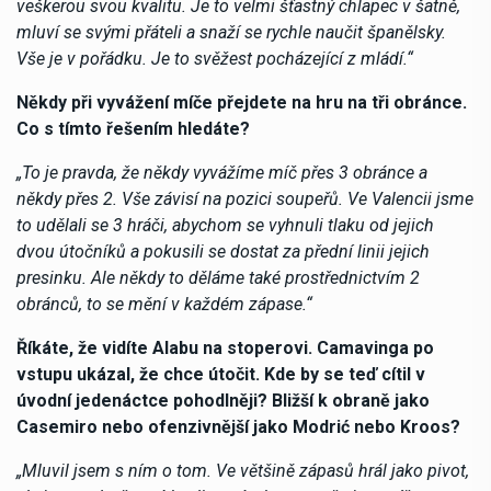
veškerou svou kvalitu. Je to velmi šťastný chlapec v šatně,
mluví se svými přáteli a snaží se rychle naučit španělsky.
Vše je v pořádku. Je to svěžest pocházející z mládí.“
Někdy při vyvážení míče přejdete na hru na tři obránce.
Co s tímto řešením hledáte?
„To je pravda, že někdy vyvážíme míč přes 3 obránce a
někdy přes 2. Vše závisí na pozici soupeřů. Ve Valencii jsme
to udělali se 3 hráči, abychom se vyhnuli tlaku od jejich
dvou útočníků a pokusili se dostat za přední linii jejich
presinku. Ale někdy to děláme také prostřednictvím 2
obránců, to se mění v každém zápase.“
Říkáte, že vidíte Alabu na stoperovi. Camavinga po
vstupu ukázal, že chce útočit. Kde by se teď cítil v
úvodní jedenáctce pohodlněji? Bližší k obraně jako
Casemiro nebo ofenzivnější jako Modrić nebo Kroos?
„Mluvil jsem s ním o tom. Ve většině zápasů hrál jako pivot,