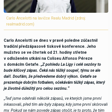
Carlo Ancelotti na lavičce Realu Madrid (zdroj:
realmadrid.com)
Carlo Ancelotti se dnes v pravé poledne zúčastnil
tradiční předzápasové tiskové konference. Jeho
mužstvo se ve čtvrtek od 21. hodiny střetne
v odloženém utkáni na Coliseu Alfonso Péreze
s domácím Getafe. „
Z pohledu La Ligy i celé sezóny to
bude klíčový zápas. Čeká nás těžký soupeř, týmu se ale
daří. Doufám, že předvedeme dobrý výkon. Getafe se
prezentuje dobrým fotbalem, očekávám těžký zápas, který
je životně důležitý pro celou sezónu.
“
„
Teď jsme odehráli několik zápasů, ve kterých jsme první
inkasovali, před tím ale byly zápasy, kdy jsme první skórovali
my. Pokud se nám povede zápas otočit, je to proto, že tým