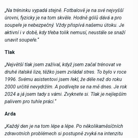
„
Na tréninku vypadá stejně. Fotbalově je na své nejvyšší
úrovni, fyzicky je na tom skvěle. Hodně gólů dává a pro
soupeře je nebezpečný. Vždy přispívá našemu útoku. Je
aktivní i v době, kdy třeba tolik nemusí, neustále se snaží
unavit soupeře.
“
Tlak
„
Největší tlak jsem zažíval, když jsem začal trénovat ve
druhé italské lize, těžko jsem zvládal stres. To bylo v roce
1996. Svému asistentovi jsem řekl, že déle než do roku
2000 určitě nevydržím. A podívejte se na mě dnes. Je rok
2024 a já jsem tady s vámi. Zvyknete si. Tlak je nejlepším
palivem pro tuhle práci.
“
Arda
„
Každý den je na tom lépe a lépe. Po několikaměsíčních
zdravotních problémech si postupně zvyká na intenzitu