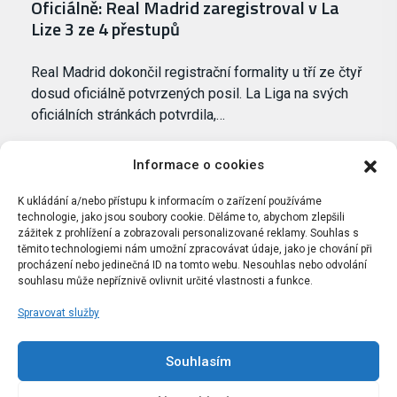
Oficiálně: Real Madrid zaregistroval v La
Lize 3 ze 4 přestupů
Real Madrid dokončil registrační formality u tří ze čtyř
dosud oficiálně potvrzených posil. La Liga na svých
oficiálních stránkách potvrdila,…
Informace o cookies
K ukládání a/nebo přístupu k informacím o zařízení používáme
technologie, jako jsou soubory cookie. Děláme to, abychom zlepšili
zážitek z prohlížení a zobrazovali personalizované reklamy. Souhlas s
těmito technologiemi nám umožní zpracovávat údaje, jako je chování při
procházení nebo jedinečná ID na tomto webu. Nesouhlas nebo odvolání
souhlasu může nepříznivě ovlivnit určité vlastnosti a funkce.
Spravovat služby
Portál Bílýbalet.cz byl založen pod názvem Real-
Madrid.cz v roce 2007
Souhlasím
Kopírování obsahu je přísně zakázáno.