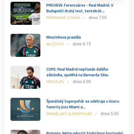
PREVIEW: Ferencváros - Real Madrid. V
Budapešti druhý test, tentokrát…
dnes 7:00
PŘÍPRAVNÉ UTKÁNÍ
Mourinhova pravidla
dnes 6:15
MUŽSTVO
COPE: Real Madrid nepřivede dalšího
záložníka, spoléhá na Bernarda Silvu
dnes 6:00
PŘESTUPY
Španělský Superpohár se odehraje v únoru:
favority jsou Miami a…
dnes 5:00
ŠPANĚLSKÝ SUPERPOHÁR
Romano: Nelze vyloučit Endrickovo hostování