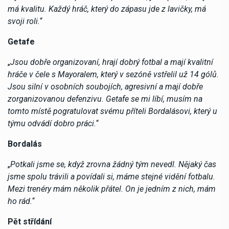
má kvalitu. Každý hráč, který do zápasu jde z lavičky, má
svoji roli.
“
Getafe
„
Jsou dobře organizovaní, hrají dobrý fotbal a mají kvalitní
hráče v čele s Mayoralem, který v sezóně vstřelil už 14 gólů.
Jsou silní v osobních soubojích, agresivní a mají dobře
zorganizovanou defenzivu. Getafe se mi líbí, musím na
tomto místě pogratulovat svému příteli Bordalásovi, který u
týmu odvádí dobro práci.
“
Bordalás
„
Potkali jsme se, když zrovna žádný tým nevedl. Nějaký čas
jsme spolu trávili a povídali si, máme stejné vidění fotbalu.
Mezi trenéry mám několik přátel. On je jedním z nich, mám
ho rád.
“
Pět střídání