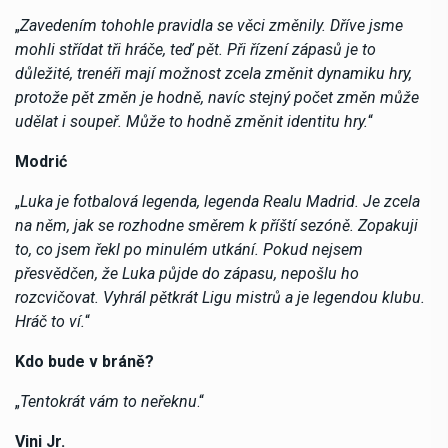
„
Zavedením tohohle pravidla se věci změnily. Dříve jsme
mohli střídat tři hráče, teď pět. Při řízení zápasů je to
důležité, trenéři mají možnost zcela změnit dynamiku hry,
protože pět změn je hodně, navíc stejný počet změn může
udělat i soupeř. Může to hodně změnit identitu hry.
“
Modrić
„
Luka je fotbalová legenda, legenda Realu Madrid. Je zcela
na něm, jak se rozhodne směrem k příští sezóně. Zopakuji
to, co jsem řekl po minulém utkání. Pokud nejsem
přesvědčen, že Luka půjde do zápasu, nepošlu ho
rozcvičovat. Vyhrál pětkrát Ligu mistrů a je legendou klubu.
Hráč to ví.
“
Kdo bude v bráně?
„
Tentokrát vám to neřeknu
.“
Vini Jr.