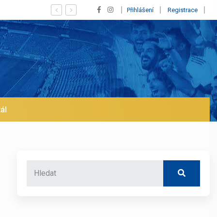
pískaný Vinícius! Blíží se jeho odchod z Realu a pustí se klub na trh už 
Přihlášení
Registrace
ál