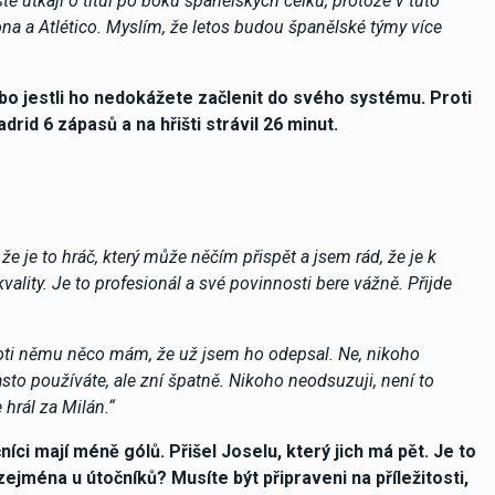
stě utkají o titul po boku španělských celků, protože v tuto
lona a Atlético. Myslím, že letos budou španělské týmy více
bo jestli ho nedokážete začlenit do svého systému. Proti
id 6 zápasů a na hřišti strávil 26 minut.
že je to hráč, který může něčím přispět a jsem rád, že je k
kvality. Je to profesionál a své povinnosti bere vážně. Přijde
roti němu něco mám, že už jsem ho odepsal. Ne, nikoho
sto používáte, ale zní špatně. Nikoho neodsuzuji, není to
hrál za Milán.“
íci mají méně gólů. Přišel Joselu, který jich má pět. Je to
zejména u útočníků? Musíte být připraveni na příležitosti,