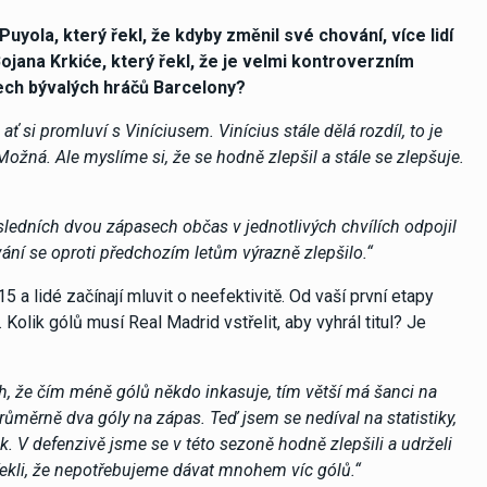
uyola, který řekl, že kdyby změnil své chování, více lidí
Bojana Krkiće, který řekl, že je velmi kontroverzním
vech bývalých hráčů Barcelony?
si promluví s Viníciusem. Vinícius stále dělá rozdíl, to je
Možná. Ale myslíme si, že se hodně zlepšil a stále se zlepšuje.
 posledních dvou zápasech občas v jednotlivých chvílích odpojil
vání se oproti předchozím letům výrazně zlepšilo.“
 a lidé začínají mluvit o neefektivitě. Od vaší první etapy
Kolik gólů musí Real Madrid vstřelit, aby vyhrál titul? Je
ych, že čím méně gólů někdo inkasuje, tím větší má šanci na
růměrně dva góly na zápas. Teď jsem se nedíval na statistiky,
ek. V defenzivě jsme se v této sezoně hodně zlepšili a udrželi
řekli, že nepotřebujeme dávat mnohem víc gólů.“