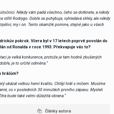
ni útočníci. Někdy vám padá všechno, čeho se dotknete, a někdy
ce střílí Rodrygo. Dobře se pohybuje, vyhledává střely, ale někdy
trpěliví, my i on. Tento okamžik pomine, stejně jako u všech
ndrickův pokrok. Včera byl v 17 letech poprvé povolán do
lán od Ronalda v roce 1993. Překvapuje vás to?
ntaci je velká konkurence, protože je tam hodně zkušených
obře, je to určitě odměna.“
ým hráčům?
erý ukázal velkou herní kvalitu. Chtějí hrát s míčem. Musíme
samé, co v posledních 30 minutách prvního zápasu. Mysleli
Zítra bude také velmi důležitá obrana.“
Články autora