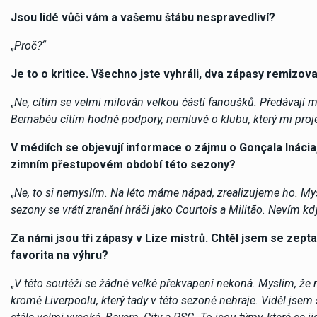
Jsou lidé vůči vám a vašemu štábu nespravedliví?
„
Proč?“
Je to o kritice. Všechno jste vyhráli, dva zápasy remizova
„
Ne, cítím se velmi milován velkou částí fanoušků. Předávají 
Bernabéu cítím hodně podpory, nemluvě o klubu, který mi proje
V médiích se objevují informace o zájmu o Gonçala Ináci
zimním přestupovém období této sezony?
„
Ne, to si nemyslím. Na léto máme nápad, zrealizujeme ho. My
sezony se vrátí zranění hráči jako Courtois a Militão. Nevím kd
Za námi jsou tři zápasy v Lize mistrů. Chtěl jsem se zepta
favorita na výhru?
„
V této soutěži se žádné velké překvapení nekoná. Myslím, že me
kromě Liverpoolu, který tady v této sezoně nehraje. Viděl jsem