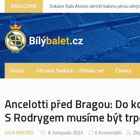
káže Xabi Alonso zkrotit kabinu plnou silných eg?
EXKLUZIVNĚ
Domů
Oficiální fanklub – Přihlas se!
Články
Ancelotti před Bragou: Do k
S Rodrygem musíme být trpě
LIGA MISTRŮ
8. listopadu 2023
6 Komentářů
Zby