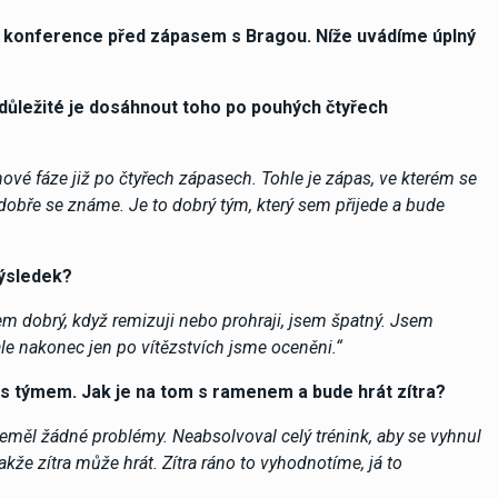
ové konference před zápasem s Bragou. Níže uvádíme úplný
 důležité je dosáhnout toho po pouhých čtyřech
ové fáze již po čtyřech zápasech. Tohle je zápas, ve kterém se
dobře se známe. Je to dobrý tým, který sem přijede a bude
výsledek?
jsem dobrý, když remizuji nebo prohraji, jsem špatný. Jsem
ale nakonec jen po vítězstvích jsme oceněni.“
 s týmem. Jak je na tom s ramenem a bude hrát zítra?
Neměl žádné problémy. Neabsolvoval celý trénink, aby se vyhnul
kže zítra může hrát. Zítra ráno to vyhodnotíme, já to