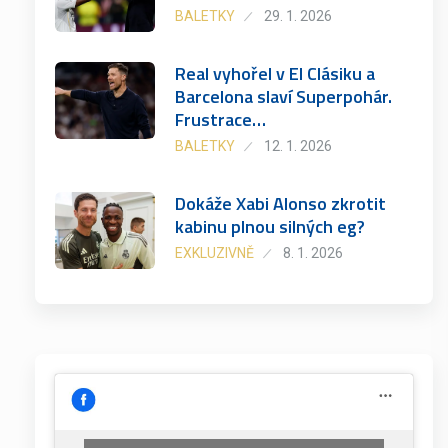
BALETKY
29. 1. 2026
Real vyhořel v El Clásiku a
Barcelona slaví Superpohár.
Frustrace…
BALETKY
12. 1. 2026
Dokáže Xabi Alonso zkrotit
kabinu plnou silných eg?
EXKLUZIVNĚ
8. 1. 2026