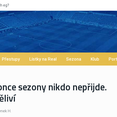
Vy
Přestupy
Lístky na Real
Sezona
Klub
Port
once sezony nikdo nepřijde.
liví
nek H.