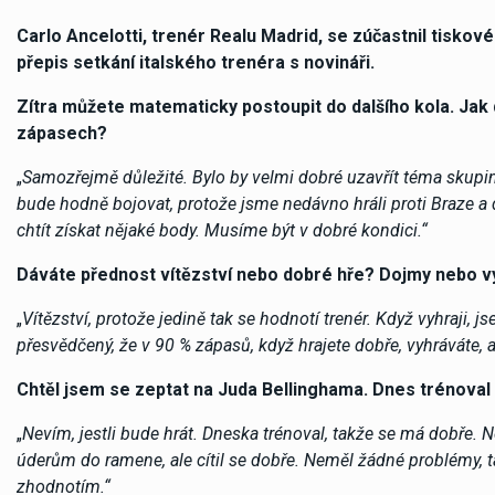
Carlo Ancelotti, trenér Realu Madrid, se zúčastnil tisk
přepis setkání italského trenéra s novináři.
Zítra můžete matematicky postoupit do dalšího kola. Jak
zápasech?
„
Samozřejmě důležité. Bylo by velmi dobré uzavřít téma skupin
bude hodně bojovat, protože jsme nedávno hráli proti Braze a 
chtít získat nějaké body. Musíme být v dobré kondici.“
Dáváte přednost vítězství nebo dobré hře? Dojmy nebo 
„
Vítězství, protože jedině tak se hodnotí trenér. Když vyhraji, 
přesvědčený, že v 90 % zápasů, když hrajete dobře, vyhráváte, 
Chtěl jsem se zeptat na Juda Bellinghama. Dnes trénoval
„
Nevím, jestli bude hrát. Dneska trénoval, takže se má dobře. 
úderům do ramene, ale cítil se dobře. Neměl žádné problémy, ta
zhodnotím.“