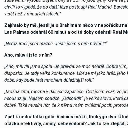
stále velmi vysoká, Bayern, City a PSG. To jsou týmy, které se ji
chvíli to vypadá, že do další fáze postoupí Real Madrid, Barce
vidět než v minulých letech.“
Zajímalo by mě, jestli je s Brahimem něco v nepořádku ne
Las Palmas odehrál 60 minut a od té doby odehrál Real Madr
„
Nerozuměl jsem otázce. Jestli jsem s ním hovořil?“
Ano, mluvil jste s ním?
„
Ano, mluvili jsme spolu. Je pravda, že moc nehrál. Dobře vím, 
dispozici. Je tady velká konkurence. Líbí se mi jako hráč, jeho 
doba, kdy bude hrát mnohem důležitější roli.“
„
Možná zítra, možná v dalších zápasech. Četl jsem však, že p
neodsuzuji. Nejsem soudce. „Odsoudit“ je velké slovo, které ča
dobré. Také musím říct, že k němu mám zvláštní pocit, protože 
Zpět k nedostatku gólů. Vinícius má tři, Rodrygo dva. Útočn
otázka efektivity, smůly, sebevědomí? Jak to lze zlepšit, 