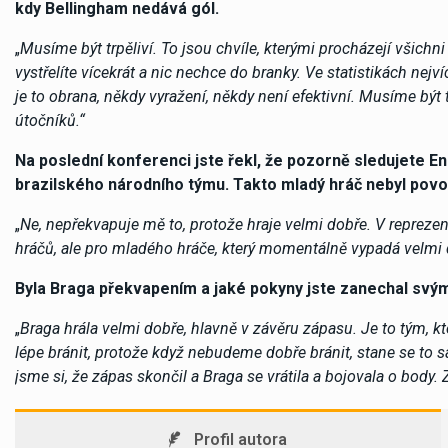
kdy Bellingham nedává gól.
„
Musíme být trpěliví. To jsou chvíle, kterými procházejí všich
vystřelíte vícekrát a nic nechce do branky. Ve statistikách nejví
je to obrana, někdy vyražení, někdy není efektivní. Musíme být 
útočníků.“
Na poslední konferenci jste řekl, že pozorně sledujete E
brazilského národního týmu. Takto mladý hráč nebyl povo
„
Ne, nepřekvapuje mě to, protože hraje velmi dobře. V repreze
hráčů, ale pro mladého hráče, který momentálně vypadá velmi d
Byla Braga překvapením a jaké pokyny jste zanechal sv
„
Braga hrála velmi dobře, hlavně v závěru zápasu. Je to tým, kt
lépe bránit, protože když nebudeme dobře bránit, stane se to 
jsme si, že zápas skončil a Braga se vrátila a bojovala o body. 
Profil autora