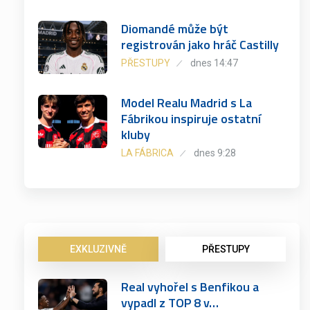
Diomandé může být
registrován jako hráč Castilly
PŘESTUPY
dnes 14:47
Model Realu Madrid s La
Fábrikou inspiruje ostatní
kluby
LA FÁBRICA
dnes 9:28
EXKLUZIVNĚ
PŘESTUPY
Real vyhořel s Benfikou a
vypadl z TOP 8 v…