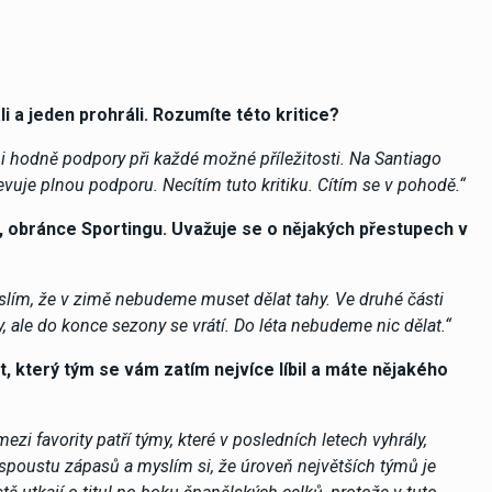
li a jeden prohráli. Rozumíte této kritice?
mi hodně podpory při každé možné příležitosti. Na Santiago
vuje plnou podporu. Necítím tuto kritiku. Cítím se v pohodě.“
a, obránce Sportingu. Uvažuje se o nějakých přestupech v
slím, že v zimě nebudeme muset dělat tahy. Ve druhé části
y, ale do konce sezony se vrátí. Do léta nebudeme nic dělat.“
t, který tým se vám zatím nejvíce líbil a máte nějakého
zi favority patří týmy, které v posledních letech vyhrály,
 spoustu zápasů a myslím si, že úroveň největších týmů je