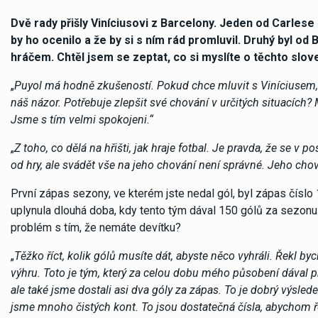
Dvě rady přišly Viníciusovi z Barcelony. Jeden od Carlese P
by ho ocenilo a že by si s ním rád promluvil. Druhý byl od 
hráčem. Chtěl jsem se zeptat, co si myslíte o těchto slo
„
Puyol má hodně zkušeností. Pokud chce mluvit s Viníciusem, ať 
náš názor. Potřebuje zlepšit své chování v určitých situacích? 
Jsme s tím velmi spokojeni.“
„
Z toho, co dělá na hřišti, jak hraje fotbal. Je pravda, že se v
od hry, ale svádět vše na jeho chování není správné. Jeho cho
První zápas sezony, ve kterém jste nedal gól, byl zápas číslo 15
uplynula dlouhá doba, kdy tento tým dával 150 gólů za sezonu. 
problém s tím, že nemáte devítku?
„
Těžko říct, kolik gólů musíte dát, abyste něco vyhráli. Řekl b
výhru. Toto je tým, který za celou dobu mého působení dával p
ale také jsme dostali asi dva góly za zápas. To je dobrý výsled
jsme mnoho čistých kont. To jsou dostatečná čísla, abychom 