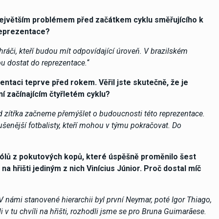
největším problémem před začátkem cyklu směřujícího k
reprezentace?
áči, kteří budou mít odpovídající úroveň. V brazilském
u dostat do reprezentace.
“
entaci teprve před rokem. Věřil jste skutečně, že je
ní začínajícím čtyřletém cyklu?
 zítřka začneme přemýšlet o budoucnosti této reprezentace.
enější fotbalisty, kteří mohou v týmu pokračovat. Do
 gólů z pokutových kopů, které úspěšně proměnilo šest
 hřišti jediným z nich Vinícius Júnior. Proč dostal míč
V námi stanovené hierarchii byl první Neymar, poté Igor Thiago,
i v tu chvíli na hřišti, rozhodli jsme se pro Bruna Guimarãese.