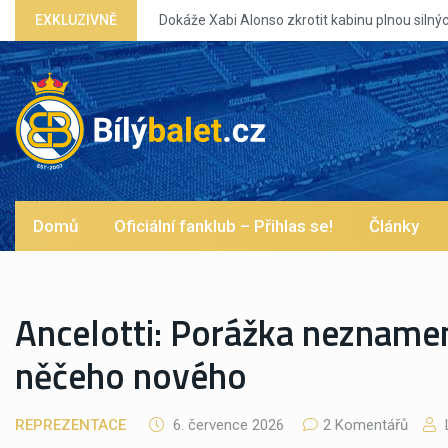
EXKLUZIVNĚ
Domů
Oficiální fanklub – Přihlas se!
Články
Ancelotti: Porážka neznamen
něčeho nového
REPREZENTACE
6. července 2026
2 Komentářů