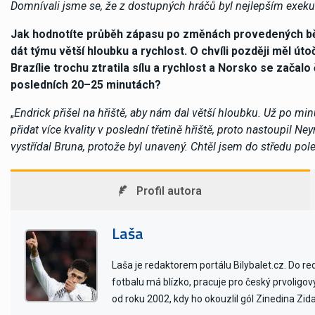
Domnívali jsme se, že z dostupných hráčů byl nejlepším exek
Jak hodnotíte průběh zápasu po změnách provedených bě
dát týmu větší hloubku a rychlost. O chvíli později měl ú
Brazílie trochu ztratila sílu a rychlost a Norsko se začal
posledních 20–25 minutách?
„
Endrick přišel na hřiště, aby nám dal větší hloubku. Už po mi
přidat více kvality v poslední třetině hřiště, proto nastoupil 
vystřídal Bruna, protože byl unavený. Chtěl jsem do středu pole
Profil autora
Laša
Laša je redaktorem portálu Bilybalet.cz. Do r
fotbalu má blízko, pracuje pro český prvoligo
od roku 2002, kdy ho okouzlil gól Zinedina Zid