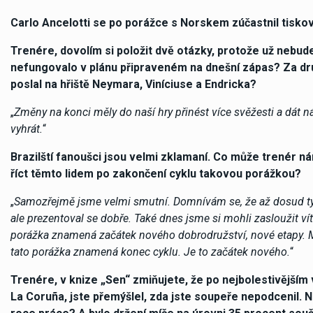
Carlo Ancelotti se po porážce s Norskem zúčastnil tisko
Trenére, dovolím si položit dvě otázky, protože už nebude
nefungovalo v plánu připraveném na dnešní zápas? Za druh
poslal na hřiště Neymara, Viníciuse a Endricka?
„
Změny na konci měly do naší hry přinést více svěžesti a dát 
vyhrát.
“
Brazilští fanoušci jsou velmi zklamaní. Co může trenér n
říct těmto lidem po zakončení cyklu takovou porážkou?
„
Samozřejmě jsme velmi smutní. Domnívám se, že až dosud tým
ale prezentoval se dobře. Také dnes jsme si mohli zasloužit vít
porážka znamená začátek nového dobrodružství, nové etapy. M
tato porážka znamená konec cyklu. Je to začátek nového.
“
Trenére, v knize „Sen“ zmiňujete, že po nejbolestivějším 
La Coruña, jste přemýšlel, zda jste soupeře nepodcenil.