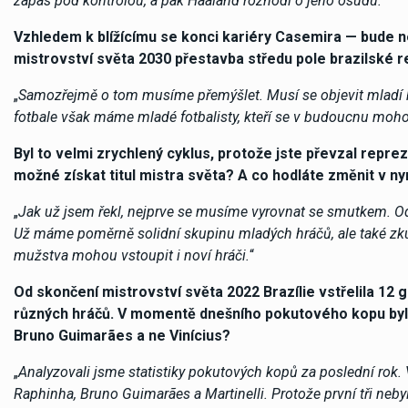
zápas pod kontrolou, a pak Haaland rozhodl o jeho osudu.
“
Vzhledem k blížícímu se konci kariéry Casemira — bude 
mistrovství světa 2030 přestavba středu pole brazilské 
„
Samozřejmě o tom musíme přemýšlet. Musí se objevit mladí hr
fotbale však máme mladé fotbalisty, kteří se v budoucnu moho
Byl to velmi zrychlený cyklus, protože jste převzal reprez
možné získat titul mistra světa? A co hodláte změnit v ny
„
Jak už jsem řekl, nejprve se musíme vyrovnat se smutkem. Od
Už máme poměrně solidní skupinu mladých hráčů, ale také zkuš
mužstva mohou vstoupit i noví hráči.
“
Od skončení mistrovství světa 2022 Brazílie vstřelila 12
různých hráčů. V momentě dnešního pokutového kopu byl na
Bruno Guimarães a ne Vinícius?
„
Analyzovali jsme statistiky pokutových kopů za poslední rok. 
Raphinha, Bruno Guimarães a Martinelli. Protože první tři nebyl