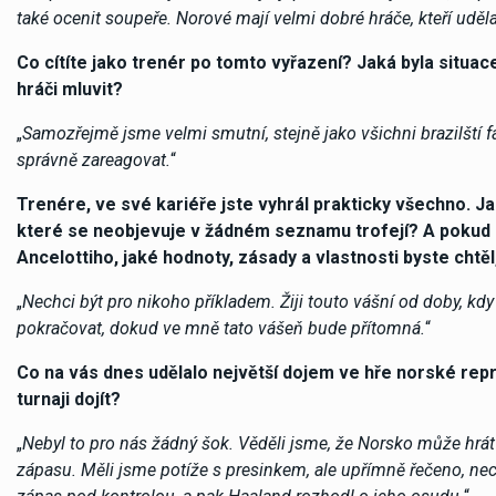
také ocenit soupeře. Norové mají velmi dobré hráče, kteří udělal
Co cítíte jako trenér po tomto vyřazení? Jaká byla situa
hráči mluvit?
„
Samozřejmě jsme velmi smutní, stejně jako všichni brazilští 
správně zareagovat.
“
Trenére, ve své kariéře jste vyhrál prakticky všechno. Jaké
které se neobjevuje v žádném seznamu trofejí? A pokud z
Ancelottiho, jaké hodnoty, zásady a vlastnosti byste chtě
„
Nechci být pro nikoho příkladem. Žiji touto vášní od doby, kd
pokračovat, dokud ve mně tato vášeň bude přítomná.
“
Co na vás dnes udělalo největší dojem ve hře norské r
turnaji dojít?
„
Nebyl to pro nás žádný šok. Věděli jsme, že Norsko může hrá
zápasu. Měli jsme potíže s presinkem, ale upřímně řečeno, ne