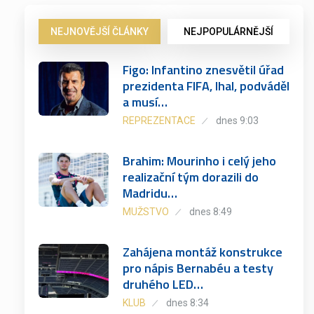
NEJNOVĚJŠÍ ČLÁNKY
NEJPOPULÁRNĚJŠÍ
Figo: Infantino znesvětil úřad
prezidenta FIFA, lhal, podváděl
a musí…
REPREZENTACE
dnes 9:03
Brahim: Mourinho i celý jeho
realizační tým dorazili do
Madridu…
MUŽSTVO
dnes 8:49
Zahájena montáž konstrukce
pro nápis Bernabéu a testy
druhého LED…
KLUB
dnes 8:34