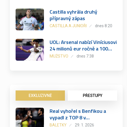
Castilla vyhrála druhý
přípravný zápas
CASTILLA A JUNIOŘI
dnes 8:20
UOL: Arsenal nabízí Viníciusovi
24 milionů eur ročně a 100…
MUŽSTVO
dnes 7:38
EXKLUZIVNĚ
PŘESTUPY
Real vyhořel s Benfikou a
vypadl z TOP 8 v…
BALETKY
29. 1. 2026