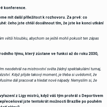
vé konference.
me mít další příležitost k rozhovoru. Za prvé: co
é: čeho jste chtěl dosáhnout tím, že jste ke konci utkání
nám větší hloubku, abychom se ještě mohli pokusit ten zápas
árodního týmu, který zůstane ve funkci až do roku 2030,
 neodehrál na mistrovství světa žádný spektakulární turnaj,
ězství. Když přijde takový moment, je třeba si uvědomit, že
usíme dál pracovat a hledat nové nápady. Nemyslím si, že
vyřazení z Ligy mistrů, když váš tým prohrál s Deportivem
 Nepřeceňoval jste tentokrát možnosti Brazílie po pouhém