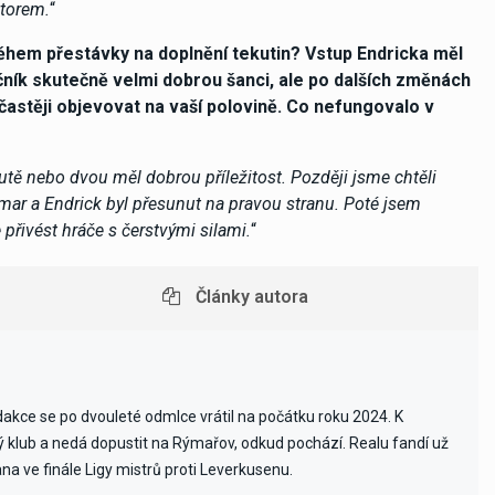
utorem.
“
hem přestávky na doplnění tekutin? Vstup Endricka měl
točník skutečně velmi dobrou šanci, ale po dalších změnách
o častěji objevovat na vaší polovině. Co nefungovalo v
nutě nebo dvou měl dobrou příležitost.
Později jsme chtěli
Neymar a Endrick byl přesunut na pravou stranu. Poté jsem
 přivést hráče s čerstvými silami.
“
Články autora
edakce se po dvouleté odmlce vrátil na počátku roku 2024. K
vý klub a nedá dopustit na Rýmařov, odkud pochází. Realu fandí už
ana ve finále Ligy mistrů proti Leverkusenu.