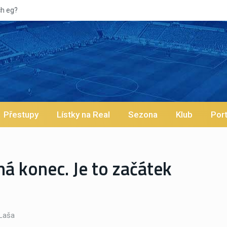
Vypískaný Vinícius! Blíží se jeho odchod z Realu a pustí se klub na 
Přestupy
Lístky na Real
Sezona
Klub
Port
á konec. Je to začátek
Laša