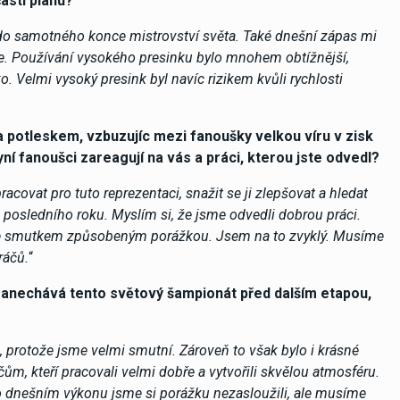
ástí plánu?
 do samotného konce mistrovství světa. Také dnešní zápas mi
nce. Používání vysokého presinku bylo mnohem obtížnější,
 Velmi vysoký presink byl navíc rizikem kvůli rychlosti
a potleskem, vzbuzujíc mezi fanoušky velkou víru v zisk
ní fanoušci zareagují na vás a práci, kterou jste odvedl?
covat pro tuto reprezentaci, snažit se ji zlepšovat a hledat
osledního roku. Myslím si, že jsme odvedli dobrou práci.
se se smutkem způsobeným porážkou. Jsem na to zvyklý. Musíme
ráčů.
“
zanechává tento světový šampionát před dalším etapou,
 protože jsme velmi smutní. Zároveň to však bylo i krásné
m, kteří pracovali velmi dobře a vytvořili skvělou atmosféru.
po dnešním výkonu jsme si porážku nezasloužili, ale musíme