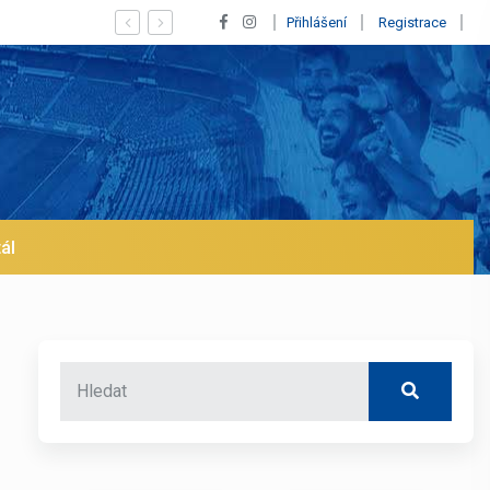
trh už v lednu? | BALETKY #33
Přihlášení
Registrace
ál