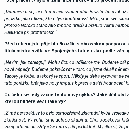
roce práce? A bylo držení míče na úrovni 35 procent souč
„
Domnívám se, že s touto sestavou mohla Brazílie bojovat až
připadal jako utkání, které tým kontroloval. Měli jsme své ša
protože Norsko stahovalo mnoho hráčů a bránilo velmi hluboko.
Haalanda při protiútocích.
“
Před rokem jste přijel do Brazílie s obrovskou podporou 
titulu mistra světa ve Spojených státech. Jak podle vás ny
„
Nevím, jak zareagují. Mohu říct, co uděláme my. Budeme dál pra
nové nápady. Budeme pokračovat v tom, co jsme dělali během p
Takový je fotbal a takový je sport. Někdy je třeba vyrovnat 
tuto porážku brát jako nový impuls k práci a další hodnocení h
Od čeho se tedy začne tento nový cyklus? Jaké dědictví 
kterou budete vést také vy?
„
Z mé perspektivy to bylo samozřejmě zklamání kvůli výsledku,
zkušenost. Vytvořili jsme dobrou skupinu. Chci poděkovat hráčů
Ve sportu se ne vždy všechno vyvíjí perfektně. Myslím si, že 