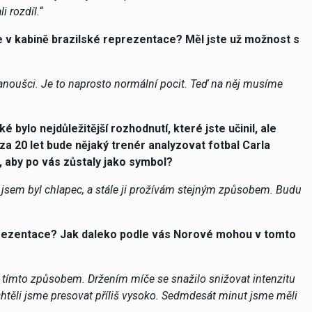
i rozdíl.
“
ce v kabině brazilské reprezentace? Měl jste už možnost s
fanoušci. Je to naprosto normální pocit. Teď na něj musíme
 bylo nejdůležitější rozhodnutí, které jste učinil, ale
a 20 let bude nějaký trenér analyzovat fotbal Carla
l, aby po vás zůstaly jako symbol?
y jsem byl chlapec, a stále ji prožívám stejným způsobem. Budu
eprezentace? Jak daleko podle vás Norové mohou v tomto
t tímto způsobem. Držením míče se snažilo snižovat intenzitu
chtěli jsme presovat příliš vysoko. Sedmdesát minut jsme měli