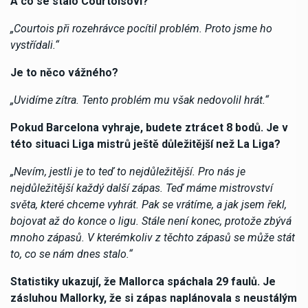
A co se stalo Courtoisovi?
„Courtois při rozehrávce pocítil problém. Proto jsme ho
vystřídali.“
Je to něco vážného?
„Uvidíme zítra. Tento problém mu však nedovolil hrát.“
Pokud Barcelona vyhraje, budete ztrácet 8 bodů. Je v
této situaci Liga mistrů ještě důležitější než La Liga?
„Nevím, jestli je to teď to nejdůležitější. Pro nás je
nejdůležitější každý další zápas. Teď máme mistrovství
světa, které chceme vyhrát. Pak se vrátíme, a jak jsem řekl,
bojovat až do konce o ligu. Stále není konec, protože zbývá
mnoho zápasů. V kterémkoliv z těchto zápasů se může stát
to, co se nám dnes stalo.“
Statistiky ukazují, že Mallorca spáchala 29 faulů. Je
zásluhou Mallorky, že si zápas naplánovala s neustálým