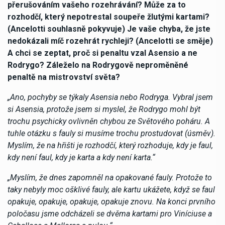
přerušováním vašeho rozehrávání? Může za to
rozhodčí, který nepotrestal soupeře žlutými kartami?
(Ancelotti souhlasně pokyvuje) Je vaše chyba, že jste
nedokázali míč rozehrát rychleji? (Ancelotti se směje)
A chci se zeptat, proč si penaltu vzal Asensio a ne
Rodrygo? Záleželo na Rodrygově neproměněné
penaltě na mistrovství světa?
„Ano, pochyby se týkaly Asensia nebo Rodryga. Vybral jsem
si Asensia, protože jsem si myslel, že Rodrygo mohl být
trochu psychicky ovlivněn chybou ze Světového poháru. A
tuhle otázku s fauly si musíme trochu prostudovat (úsměv).
Myslím, že na hřišti je rozhodčí, který rozhoduje, kdy je faul,
kdy není faul, kdy je karta a kdy není karta.“
„Myslím, že dnes zapomněl na opakované fauly. Protože to
taky nebyly moc ošklivé fauly, ale kartu ukážete, když se faul
opakuje, opakuje, opakuje, opakuje znovu. Na konci prvního
poločasu jsme odcházeli se dvěma kartami pro Viníciuse a