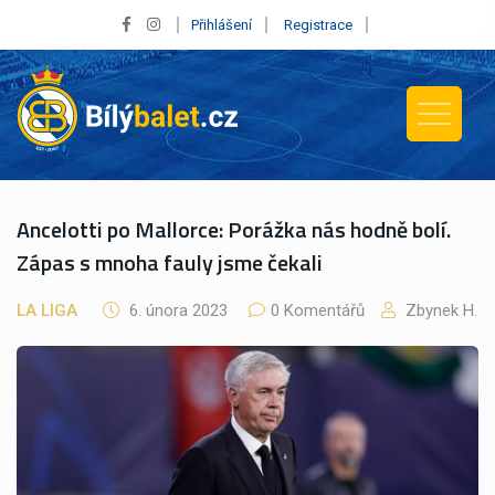
Přihlášení
Registrace
Ancelotti po Mallorce: Porážka nás hodně bolí.
Zápas s mnoha fauly jsme čekali
LA LIGA
6. února 2023
0 Komentářů
Zbynek H.