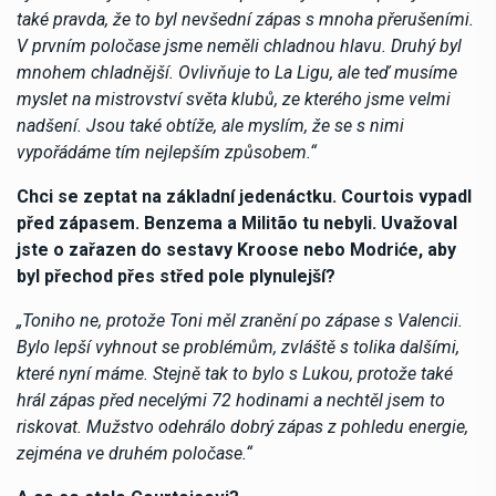
také pravda, že to byl nevšední zápas s mnoha přerušeními.
V prvním poločase jsme neměli chladnou hlavu. Druhý byl
mnohem chladnější. Ovlivňuje to La Ligu, ale teď musíme
myslet na mistrovství světa klubů, ze kterého jsme velmi
nadšení. Jsou také obtíže, ale myslím, že se s nimi
vypořádáme tím nejlepším způsobem.“
Chci se zeptat na základní jedenáctku. Courtois vypadl
před zápasem. Benzema a Militão tu nebyli. Uvažoval
jste o zařazen do sestavy Kroose nebo Modriće, aby
byl přechod přes střed pole plynulejší?
„Toniho ne, protože Toni měl zranění po zápase s Valencii.
Bylo lepší vyhnout se problémům, zvláště s tolika dalšími,
které nyní máme. Stejně tak to bylo s Lukou, protože také
hrál zápas před necelými 72 hodinami a nechtěl jsem to
riskovat. Mužstvo odehrálo dobrý zápas z pohledu energie,
zejména ve druhém poločase.“