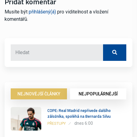
Přidat komentář
Musíte být
přihlášený(á)
pro viditelnost a vložení
komentářů.
NEJNOVĚJŠÍ ČLÁNKY
NEJPOPULÁRNĚJŠÍ
COPE: Real Madrid nepřivede dalšího
záložníka, spoléhá na Bernarda Silvu
dnes 6:00
PŘESTUPY