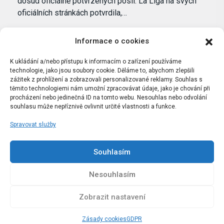
dosud oficiálně potvrzených posil. La Liga na svých
oficiálních stránkách potvrdila,…
Informace o cookies
K ukládání a/nebo přístupu k informacím o zařízení používáme
technologie, jako jsou soubory cookie. Děláme to, abychom zlepšili
zážitek z prohlížení a zobrazovali personalizované reklamy. Souhlas s
těmito technologiemi nám umožní zpracovávat údaje, jako je chování při
procházení nebo jedinečná ID na tomto webu. Nesouhlas nebo odvolání
souhlasu může nepříznivě ovlivnit určité vlastnosti a funkce.
Spravovat služby
Portál Bílýbalet.cz byl založen pod názvem Real-
Madrid.cz v roce 2007
Souhlasím
Kopírování obsahu je přísně zakázáno.
Nesouhlasím
Zobrazit nastavení
Zásady cookies
GDPR