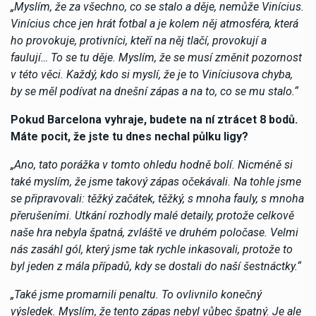
„Myslím, že za všechno, co se stalo a děje, nemůže Vinícius.
Vinícius chce jen hrát fotbal a je kolem něj atmosféra, která
ho provokuje, protivníci, kteří na něj tlačí, provokují a
faulují… To se tu děje. Myslím, že se musí změnit pozornost
v této věci. Každý, kdo si myslí, že je to Viníciusova chyba,
by se měl podívat na dnešní zápas a na to, co se mu stalo.“
Pokud Barcelona vyhraje, budete na ní ztrácet 8 bodů.
Máte pocit, že jste tu dnes nechal půlku ligy?
„Ano, tato porážka v tomto ohledu hodně bolí. Nicméně si
také myslím, že jsme takový zápas očekávali. Na tohle jsme
se připravovali: těžký začátek, těžký, s mnoha fauly, s mnoha
přerušeními. Utkání rozhodly malé detaily, protože celkově
naše hra nebyla špatná, zvláště ve druhém poločase. Velmi
nás zasáhl gól, který jsme tak rychle inkasovali, protože to
byl jeden z mála případů, kdy se dostali do naší šestnáctky.“
„Také jsme promarnili penaltu. To ovlivnilo konečný
výsledek. Myslím, že tento zápas nebyl vůbec špatný. Je ale