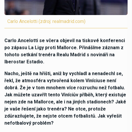
Carlo Ancelotti (zdroj: realmadrid.com)
Carlo Ancelotti se včera objevil na tiskové konferenci
po zápasu La Ligy proti Mallorce. Přinášíme záznam z
tohoto setkání trenéra Realu Madrid s novináři na
Iberostar Estadio.
Nacho, ještě na hřišti, aniž by vychladl a nenadechl se,
řekl, že atmosféra vytvořená kolem Viníciuse není
dobrá. Že je v tom mnohem více rozruchu než fotbalu.
Jak můžete uzavřít tento Viníciův příběh, který existuje
nejen zde na Mallorce, ale i na jiných stadionech? Jaké
je vaše řešení jako trenéra? Ne otce, protože
zdůrazňujete, že nejste otcem fotbalistů. Jak vyřešit
nefotbalový problém?