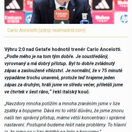
Carlo Ancelotti (zdroj: realmadrid.com)
Výhru 2:0 nad Getafe hodnotil trenér Carlo Ancelotti.
„
Podle mého je na tom tým dobře. Je soustředěný,
vyrovnaný a má dobrý přístup. Byl to dobře zvládnutý
zápas a zasloužené vítězství. Je normální, že v 75 minutě
vypadáme trochu unaveně, protože teď hrajeme jeden
zápas za druhým, hráli jsme ve středu večer, přiletěli jsme
ve čtvrtek v šest ráno,
“ řekl italský kouč.
„
Navzdory mnoha potížím a mnoha zraněním jsme v lize
zpátky a bojujeme. Dává mi to větší důvěru, že jsme znovu
našli ten správný přístup, máme větší koncentraci i správné
nastavení. Postupně budeme řešit naše problémy. To hlavní
je, že jsme se v lize dotáhli na čelo a bojujeme.
“