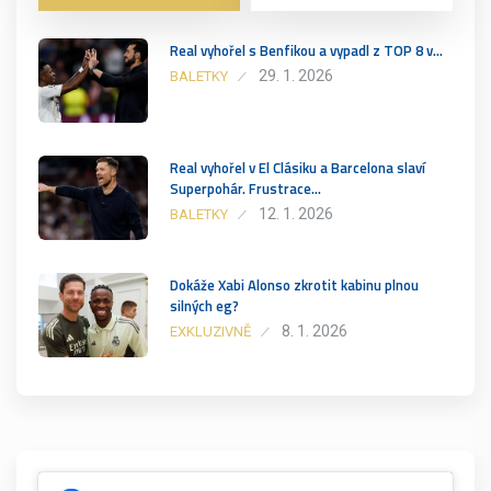
Real vyhořel s Benfikou a vypadl z TOP 8 v…
29. 1. 2026
BALETKY
Real vyhořel v El Clásiku a Barcelona slaví
Superpohár. Frustrace…
12. 1. 2026
BALETKY
Dokáže Xabi Alonso zkrotit kabinu plnou
silných eg?
8. 1. 2026
EXKLUZIVNĚ