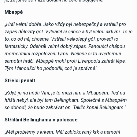
Mbappé
„
Hrál velmi dobře. Jako vždy byl nebezpečný a vstřelil pro
zápas důležitý gól. Vytvářel si šance a byl velmi aktivní. To je
to, co od něj chceme. Vstřelil velkolepý gól, provedl to
fantasticky. Odehrál velmi dobrý zápas. Fanoušci chápou
momentální rozpoložení týmu. Nejlépe si to uvědomují
samotni hráči. Mbappé mohl proti Liverpoolu zahrát lépe.
Tým i fanoušci ho podpořili, což je správné
.“
Střelci penalt
„
Když je na hřišti Vini, je to mezi ním a Mbappém. Teď na
hřišti nebyl, ale byl tam Bellingham. Společně s Mbappém
se dohodl, že bude zahrávat on. Takže kopal Bellingham.
“
Střídání Bellinghama v poločase
„
Měl problémy s krkem. Měl zablokovaný krk a nemohl