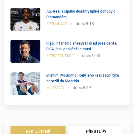
AS: Real a Lipsko dosáhly úplné dohody o
Diomandém
dnes 9:18
SPEKULACE
Figo: Infantino znesvětil úřad prezidenta
FIFA, lhal, podváděl a musí…
dnes 9:03
REPREZENTACE
Brahim: Mourinho i celý jeho realizační tým
dorazili do Madridu…
dnes 8:49
MUŽSTVO
EXKLUZIVNĚ
PŘESTUPY