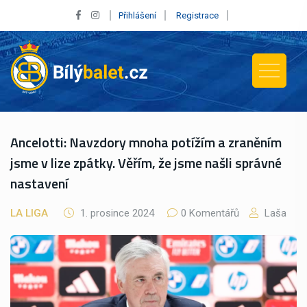
Přihlášení
Registrace
Ancelotti: Navzdory mnoha potížím a zraněním
jsme v lize zpátky. Věřím, že jsme našli správné
nastavení
LA LIGA
1. prosince 2024
0 Komentářů
Laša