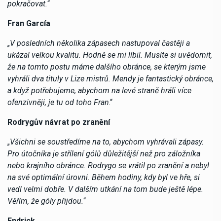
pokračovat.
“
Fran García
„
V posledních několika zápasech nastupoval častěji a
ukázal velkou kvalitu. Hodně se mi líbil. Musíte si uvědomit,
že na tomto postu máme dalšího obránce, se kterým jsme
vyhráli dva tituly v Lize mistrů. Mendy je fantastický obránce,
a když potřebujeme, abychom na levé straně hráli více
ofenzivněji, je tu od toho Fran
.“
Rodrygův návrat po zranění
„
Všichni se soustředíme na to, abychom vyhrávali zápasy.
Pro útočníka je střílení gólů důležitější než pro záložníka
nebo krajního obránce. Rodrygo se vrátil po zranění a nebyl
na své optimální úrovni. Během hodiny, kdy byl ve hře, si
vedl velmi dobře. V dalším utkání na tom bude ještě lépe.
Věřím, že góly přijdou.
“
Endrick