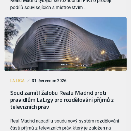
Realu Madrid týkající se rozhodnutí FIFA o prodeji
podílů souvisejících s mistrovstvím…
LA LIGA
31. července 2026
Soud zamítl žalobu Realu Madrid proti
pravidlům LaLigy pro rozdělování příjmů z
televizních práv
Real Madrid napadl u soudu nový systém rozdělování
části příjmů z televizních práv, který je založen na