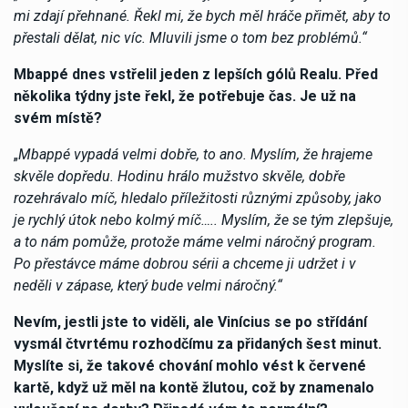
mi zdají přehnané. Řekl mi, že bych měl hráče přimět, aby to
přestali dělat, nic víc. Mluvili jsme o tom bez problémů.“
Mbappé dnes vstřelil jeden z lepších gólů Realu. Před
několika týdny jste řekl, že potřebuje čas. Je už na
svém místě?
„
Mbappé vypadá velmi dobře, to ano. Myslím, že hrajeme
skvěle dopředu. Hodinu hrálo mužstvo skvěle, dobře
rozehrávalo míč, hledalo příležitosti různými způsoby, jako
je rychlý útok nebo kolmý míč….. Myslím, že se tým zlepšuje,
a to nám pomůže, protože máme velmi náročný program.
Po přestávce máme dobrou sérii a chceme ji udržet i v
neděli v zápase, který bude velmi náročný.“
Nevím, jestli jste to viděli, ale Vinícius se po střídání
vysmál čtvrtému rozhodčímu za přidaných šest minut.
Myslíte si, že takové chování mohlo vést k červené
kartě, když už měl na kontě žlutou, což by znamenalo