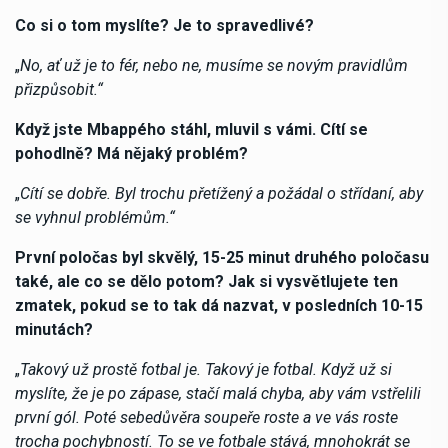
Co si o tom myslíte? Je to spravedlivé?
„
No, ať už je to fér, nebo ne, musíme se novým pravidlům
přizpůsobit.“
Když jste Mbappého stáhl, mluvil s vámi. Cítí se
pohodlně? Má nějaký problém?
„
Cítí se dobře. Byl trochu přetížený a požádal o střídaní, aby
se vyhnul problémům.“
První poločas byl skvělý, 15-25 minut druhého poločasu
také, ale co se dělo potom? Jak si vysvětlujete ten
zmatek, pokud se to tak dá nazvat, v posledních 10-15
minutách?
„
Takový už prostě fotbal je. Takový je fotbal. Když už si
myslíte, že je po zápase, stačí malá chyba, aby vám vstřelili
první gól. Poté sebedůvěra soupeře roste a ve vás roste
trocha pochybností. To se ve fotbale stává, mnohokrát se