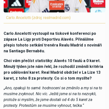
Carlo Ancelotti (zdroj: realmadrid.com)
Carlo Ancelotti vystoupil na tiskové konferenci po
zápase La Ligy proti Deportivu Alavés. Přinášíme
přepis tohoto setkání trenéra Realu Madrid s novináři
na Santiago Bernabéu.
Chci vám přečíst statistiky: Alavés 10 faulů a 0 karet.
Minulý týden jste nám řekl, že rozhodčí změnili kritéria
pro udělování karet. Real Madrid obdržel v La Lize 13
karet, z toho 8 za protesty. Co si o tom myslíte?
„
Ano, opakuji to samé: hodnocení se změnilo a my si na to
musíme zvyknout. Nic víc. Ještě jsme si na to nezvykli,
protože si myslím, že jsme dostali od 4 do 5 karet za
protesty. Protestům se musíme vyhnout, tečka.“