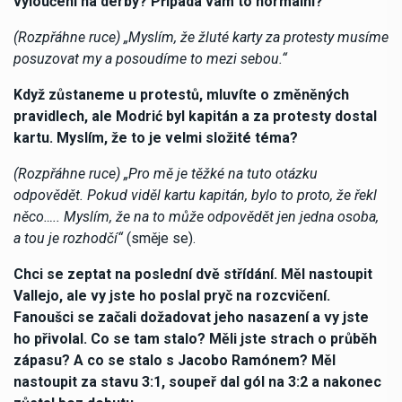
vyloučení na derby? Připadá vám to normální?
(Rozpřáhne ruce) „Myslím, že žluté karty za protesty musíme
posuzovat my a posoudíme to mezi sebou.“
Když zůstaneme u protestů, mluvíte o změněných
pravidlech, ale Modrić byl kapitán a za protesty dostal
kartu. Myslím, že to je velmi složité téma?
(Rozpřáhne ruce) „Pro mě je těžké na tuto otázku
odpovědět. Pokud viděl kartu kapitán, bylo to proto, že řekl
něco….. Myslím, že na to může odpovědět jen jedna osoba,
a tou je rozhodčí“
(směje se).
Chci se zeptat na poslední dvě střídání. Měl nastoupit
Vallejo, ale vy jste ho poslal pryč na rozcvičení.
Fanoušci se začali dožadovat jeho nasazení a vy jste
ho přivolal. Co se tam stalo? Měli jste strach o průběh
zápasu? A co se stalo s Jacobo Ramónem? Měl
nastoupit za stavu 3:1, soupeř dal gól na 3:2 a nakonec