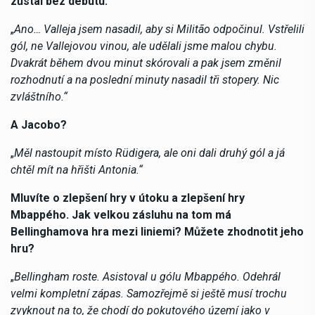
zůstal bez debutu.
„
Ano… Valleja jsem nasadil, aby si Militão odpočinul. Vstřelili
gól, ne Vallejovou vinou, ale udělali jsme malou chybu.
Dvakrát během dvou minut skórovali a pak jsem změnil
rozhodnutí a na poslední minuty nasadil tři stopery. Nic
zvláštního.“
A Jacobo?
„
Měl nastoupit místo Rüdigera, ale oni dali druhý gól a já
chtěl mít na hřišti Antonia.“
Mluvíte o zlepšení hry v útoku a zlepšení hry
Mbappého. Jak velkou zásluhu na tom má
Bellinghamova hra mezi liniemi? Můžete zhodnotit jeho
hru?
„
Bellingham roste. Asistoval u gólu Mbappého. Odehrál
velmi kompletní zápas. Samozřejmě si ještě musí trochu
zvyknout na to, že chodí do pokutového území jako v