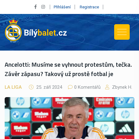
Přihlášení
Registrace
Ancelotti: Musíme se vyhnout protestům, tečka.
Závěr zápasu? Takový už prostě fotbal je
LA LIGA
25. září 2024
0 Komentářů
Zbynek H.