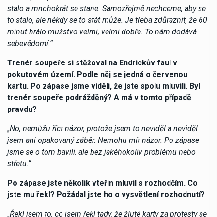
stalo a mnohokrát se stane. Samozřejmě nechceme, aby se
to stalo, ale někdy se to stát může. Je třeba zdůraznit, že 60
minut hrálo mužstvo velmi, velmi dobře. To nám dodává
sebevědomí.“
Trenér soupeře si stěžoval na Endrickův faul v
pokutovém území. Podle něj se jedná o červenou
kartu. Po zápase jsme viděli, že jste spolu mluvili. Byl
trenér soupeře podrážděný? A má v tomto případě
pravdu?
„
No, nemůžu říct názor, protože jsem to neviděl a neviděl
jsem ani opakovaný záběr. Nemohu mít názor. Po zápase
jsme se o tom bavili, ale bez jakéhokoliv problému nebo
střetu.“
Po zápase jste několik vteřin mluvil s rozhodčím. Co
jste mu řekl? Požádal jste ho o vysvětlení rozhodnutí?
„
Řekl jsem to, co jsem řekl tady, že žluté karty za protesty se