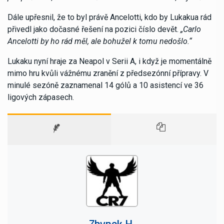
Dále upřesnil, že to byl právě Ancelotti, kdo by Lukakua rád
přivedl jako dočasné řešení na pozici číslo devět.
„Carlo
Ancelotti by ho rád měl, ale bohužel k tomu nedošlo.“
Lukaku nyní hraje za Neapol v Serii A, i když je momentálně
mimo hru kvůli vážnému zranění z předsezónní přípravy. V
minulé sezóně zaznamenal 14 gólů a 10 asistencí ve 36
ligových zápasech.
Zbynek H.