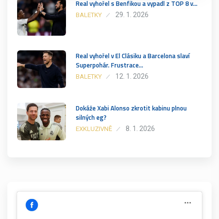
Real vyhořel s Benfikou a vypadl z TOP 8 v…
29. 1. 2026
BALETKY
Real vyhořel v El Clásiku a Barcelona slaví
Superpohár. Frustrace…
12. 1. 2026
BALETKY
Dokáže Xabi Alonso zkrotit kabinu plnou
silných eg?
8. 1. 2026
EXKLUZIVNĚ