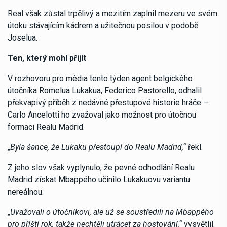
Real však zůstal trpělivý a mezitím zaplnil mezeru ve svém
útoku stávajícím kádrem a užitečnou posilou v podobě
Joselua.
Ten, který mohl přijít
V rozhovoru pro média tento týden agent belgického
útočníka Romelua Lukakua, Federico Pastorello, odhalil
překvapivý příběh z nedávné přestupové historie hráče –
Carlo Ancelotti ho zvažoval jako možnost pro útočnou
formaci Realu Madrid.
„
Byla šance, že Lukaku přestoupí do Realu Madrid,“
řekl.
Z jeho slov však vyplynulo, že pevné odhodlání Realu
Madrid získat Mbappého učinilo Lukakuovu variantu
nereálnou.
„
Uvažovali o útočníkovi, ale už se soustředili na Mbappého
pro příští rok, takže nechtěli utrácet za hostování,“
vysvětlil.