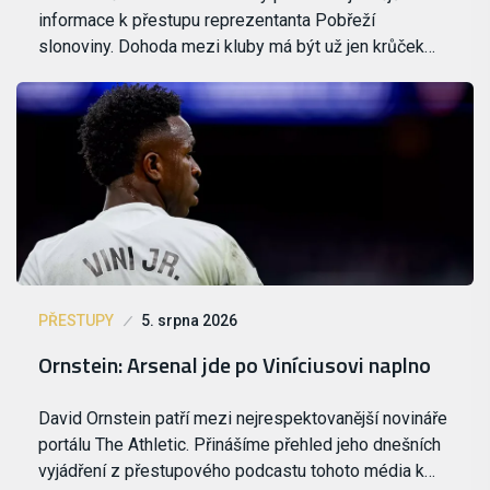
informace k přestupu reprezentanta Pobřeží
slonoviny. Dohoda mezi kluby má být už jen krůček…
PŘESTUPY
5. srpna 2026
Ornstein: Arsenal jde po Viníciusovi naplno
David Ornstein patří mezi nejrespektovanější novináře
portálu The Athletic. Přinášíme přehled jeho dnešních
vyjádření z přestupového podcastu tohoto média k…