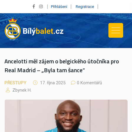
Přihlášení
Registrace
Ancelotti měl zájem o belgického útočníka pro
Real Madrid – „Byla tam šance“
PŘESTUPY
17. října 2025
0 Komentářů
Zbynek H.