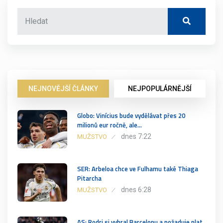
NEJNOVĚJŠÍ ČLÁNKY
NEJPOPULÁRNĚJŠÍ
Globo: Vinícius bude vydělávat přes 20
milionů eur ročně, ale…
dnes 7:22
MUŽSTVO
SER: Arbeloa chce ve Fulhamu také Thiaga
Pitarcha
dnes 6:28
MUŽSTVO
AS: Rodri si vybral Barcelonu a požaduje plat