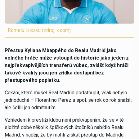
Romelu Lukaku (zdroj: x.com)
Přestup Kyliana Mbappého do Realu Madrid jako
volného hráče může vstoupit do historie jako jeden z
nejpřekvapivějších transferů vůbec, zvlášť když hráči
takové kvality jsou jen zřídka dostupní bez
přestupového poplatku.
Čekání, které musel Real Madrid podstoupit, však nebylo
jednoduché – Florentino Pérez a spol. se rok co rok snažili,
ale čelili jen odmítnutím.
Vzhledem k prestiži klubu není překvapením, že se v té
složité době několik špičkových útočníků nabídlo Realu
Madrid, v naději, že by mohli získat přestup do Madridu.