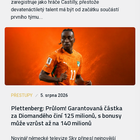
zaregistruje jako hráče Castilly, přestože
devatenáctiletý talent má být od začátku součástí
prvního týmu.…
PŘESTUPY
5. srpna 2026
Plettenberg: Průlom! Garantovaná částka
za Diomandého činí 125 milionů, s bonusy
může vzrůst až na 140 milionů
Novinář německé televize Sky přinesl nejnovější