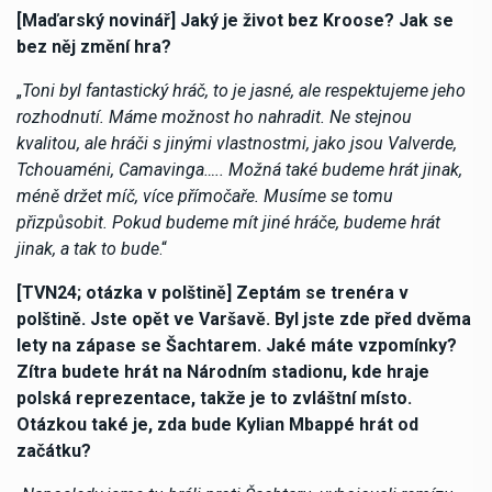
[Maďarský novinář] Jaký je život bez Kroose? Jak se
bez něj změní hra?
„
Toni byl fantastický hráč, to je jasné, ale respektujeme jeho
rozhodnutí. Máme možnost ho nahradit. Ne stejnou
kvalitou, ale hráči s jinými vlastnostmi, jako jsou Valverde,
Tchouaméni, Camavinga….. Možná také budeme hrát jinak,
méně držet míč, více přímočaře. Musíme se tomu
přizpůsobit. Pokud budeme mít jiné hráče, budeme hrát
jinak, a tak to bude
.“
[TVN24; otázka v polštině] Zeptám se trenéra v
polštině. Jste opět ve Varšavě. Byl jste zde před dvěma
lety na zápase se Šachtarem. Jaké máte vzpomínky?
Zítra budete hrát na Národním stadionu, kde hraje
polská reprezentace, takže je to zvláštní místo.
Otázkou také je, zda bude Kylian Mbappé hrát od
začátku?