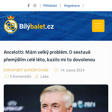
Přihlášení
Registrace
Ancelotti: Mám velký problém. O sestavě
přemýšlím celé léto, kazilo mi to dovolenou
EVROPSKÝ SUPERPOHÁR
14. srpna 2024
0 Komentářů
Laša