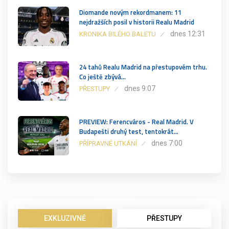
Diomande novým rekordmanem: 11
nejdražších posil v historii Realu Madrid
dnes 12:31
KRONIKA BILÉHO BALETU
24 tahů Realu Madrid na přestupovém trhu.
Co ještě zbývá…
dnes 9:07
PŘESTUPY
PREVIEW: Ferencváros - Real Madrid. V
Budapešti druhý test, tentokrát…
dnes 7:00
PŘÍPRAVNÉ UTKÁNÍ
EXKLUZIVNĚ
PŘESTUPY