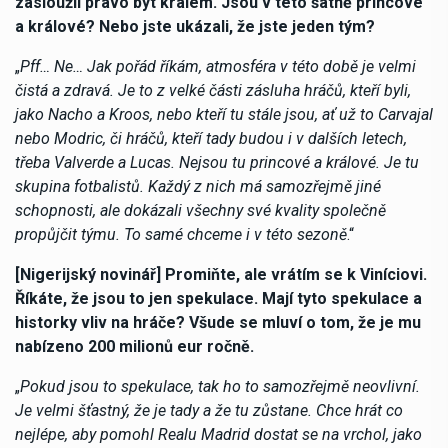
zasloužil právo být králem. Jsou v této šatně princové
a králové? Nebo jste ukázali, že jste jeden tým?
„
Pff… Ne… Jak pořád říkám, atmosféra v této době je velmi
čistá a zdravá. Je to z velké části zásluha hráčů, kteří byli,
jako Nacho a Kroos, nebo kteří tu stále jsou, ať už to Carvajal
nebo Modric, či hráčů, kteří tady budou i v dalších letech,
třeba Valverde a Lucas. Nejsou tu princové a králové. Je tu
skupina fotbalistů. Každý z nich má samozřejmě jiné
schopnosti, ale dokázali všechny své kvality společně
propůjčit týmu. To samé chceme i v této sezoně
.“
[Nigerijský novinář] Promiňte, ale vrátím se k Viníciovi.
Říkáte, že jsou to jen spekulace. Mají tyto spekulace a
historky vliv na hráče? Všude se mluví o tom, že je mu
nabízeno 200 milionů eur ročně.
„
Pokud jsou to spekulace, tak ho to samozřejmě neovlivní.
Je velmi šťastný, že je tady a že tu zůstane. Chce hrát co
nejlépe, aby pomohl Realu Madrid dostat se na vrchol, jako