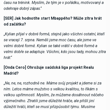
času na trénink. Myslím, že tým je v pořádku, motivovaný a
odehraje dobrý zápas
.“
[SER] Jak hodnotíte start Mbappého? Může zítra hrát
od začátku?
„
Kylian přijel v dobré formě, stejně jako všichni ostatní, kteří
se vracejí 7. srpna. Neměli jsme moc času, ale jsme ve
velmi dobré formě. Kylian se také vrátil v dobré formě a
velmi dobře se adaptuje. Všichni, kdo jsou tady, mohou zítra
hrát
.“
[Onda Cero] Ohrožuje saúdská liga projekt Realu
Madrid?
„
Ne, ne, ne, rozhodně ne. Máme svůj projekt a jdeme si za
ním. Letos máme mužstvo s velkou kvalitou, to říkám s
velkou upřímností. Myslím, že můžeme dosáhnout něčeho
výjimečného. Ztratili jsme důležité hráče, ale přišli jiní
důležití hráči, kteří se musí přizpůsobit týmu. Musíme