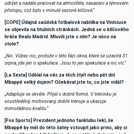
udržet a nadále pracovat na atmosféře, nasazení a týmovém
přístupu, což bylo v minulé sezoně klíčové
.“
[COPE] Údajná saúdská fotbalová nabídka na Viníciuse
se objevila na titulních stránkách. Jedná se o klíčového
hráče Realu Madrid. Mluvili jste s ním? Je něco na
stole?
„
Nic. Vůbec nic, protože v této fázi okna, které se uzavírá 31.
srpna, jde jen o spekulace. Jsou to jen spekulace a nic víc
.“
[La Sexta] Udělal na vás za těch čtyři nebo pět dní
Mbappé velký dojem? Očekával jste to, co jste viděl?
„
Adaptuje se skvěle. Přijel v dobré formě. V tréninku je
soustředěný, motivovaný, dobře trénuje a ukazuje
mimořádnou kvalitu
.“
[Fox Sports] Prezident jednoho fanklubu řekl, že
Mbappé by měl do této šatny vstoupit jako princ, aby si