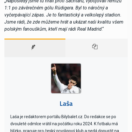
„
Naposledy jsme tu hráli proti Šachtaru, vybojovali remízu
1:1 po závěrečném gólu Rüdigera. Byl to náročný a
vyčerpávající zápas. Je to fantastický a velkolepý stadion.
Jsme rádi, že zde můžeme hrát a ukázat naši kvalitu všem
polským fanouškům, kteří mají rádi Real Madrid
.“
Laša
Laša je redaktorem portálu Bilybalet.cz. Do redakce se po
dvouleté odmlce vrátil na počátku roku 2024. K fotbalu má
blízko, pracuje pro český prvoligový klub a nedá dopustit na