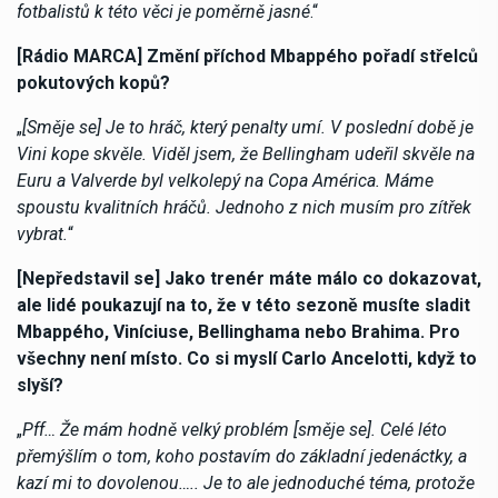
fotbalistů k této věci je poměrně jasné
.“
[Rádio MARCA] Změní příchod Mbappého pořadí střelců
pokutových kopů?
„
[Směje se] Je to hráč, který penalty umí. V poslední době je
Vini kope skvěle. Viděl jsem, že Bellingham udeřil skvěle na
Euru a Valverde byl velkolepý na Copa América. Máme
spoustu kvalitních hráčů. Jednoho z nich musím pro zítřek
vybrat.
“
[Nepředstavil se] Jako trenér máte málo co dokazovat,
ale lidé poukazují na to, že v této sezoně musíte sladit
Mbappého, Viníciuse, Bellinghama nebo Brahima. Pro
všechny není místo. Co si myslí Carlo Ancelotti, když to
slyší?
„
Pff… Že mám hodně velký problém [směje se]. Celé léto
přemýšlím o tom, koho postavím do základní jedenáctky, a
kazí mi to dovolenou….. Je to ale jednoduché téma, protože