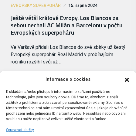
EVROPSKÝ SUPERPOHÁR
15. srpna 2024
Ještě větší králové Evropy. Los Blancos za
sebou nechali AC Milán a Barcelonu v počtu
Evropských superpoháru
Ve Varšavě přidali Los Blancos do své sbírky už šestý
Evropský superpohár. Real Madrid v probíhajícím
ročníku rozšířil svůj už…
Informace o cookies
K ukládání a/nebo přístupu k informacím o zařízení používáme
technologie, jako jsou soubory cookie. Děláme to, abychom zlepšili
zážitek z prohlížení a zobrazovali personalizované reklamy. Souhlas s
těmito technologiemi nám umožní zpracovávat údaje, jako je chování při
procházení nebo jedinečná ID na tomto webu. Nesouhlas nebo odvolání
souhlasu může nepříznivě ovlivnit určité vlastnosti a funkce.
Spravovat služby
Portál Bílýbalet.cz byl založen pod názvem Real-