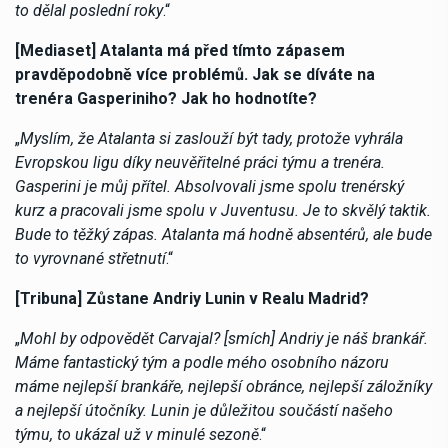
to dělal poslední roky
.“
[Mediaset] Atalanta má před tímto zápasem
pravděpodobně více problémů. Jak se díváte na
trenéra Gasperiniho? Jak ho hodnotíte?
„
Myslím, že Atalanta si zaslouží být tady, protože vyhrála
Evropskou ligu díky neuvěřitelné práci týmu a trenéra.
Gasperini je můj přítel. Absolvovali jsme spolu trenérský
kurz a pracovali jsme spolu v Juventusu. Je to skvělý taktik.
Bude to těžký zápas. Atalanta má hodně absentérů, ale bude
to vyrovnané střetnutí
.“
[Tribuna] Zůstane Andriy Lunin v Realu Madrid?
„
Mohl by odpovědět Carvajal? [smích] Andriy je náš brankář.
Máme fantastický tým a podle mého osobního názoru
máme nejlepší brankáře, nejlepší obránce, nejlepší záložníky
a nejlepší útočníky. Lunin je důležitou součástí našeho
týmu, to ukázal už v minulé sezoně
.“