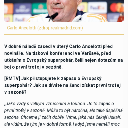
Carlo Ancelotti (zdroj: realmadrid.com)
V dobré náladě zasedl v úterý Carlo Ancelotti před
novináře. Na tiskové konferenci ve Varšavě, před
utkáním o Evropský superpohár, čelil nejen dotazům na
boj o první trofej v sezóně.
[RMTV] Jak přistupujete k zápasu o Evropský
superpohár? Jak se díváte na šanci získat první trofej
v sezoně?
„
Jako vždy s velkým vzrušením a touhou. Je to zápas o
první trofej v sezóně. Může to být náročná, ale také úspěšná
sezóna. Chceme ji začít dobře. Víme, jaká nás čekají úskalí,
ale vidím, že tým je v dobré formě, i když jsme neměli moc