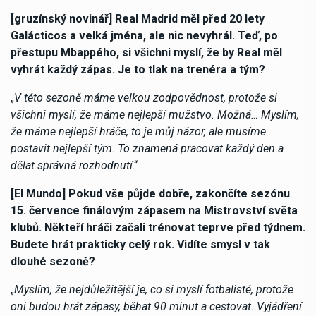
[gruzínský novinář] Real Madrid měl před 20 lety
Galácticos a velká jména, ale nic nevyhrál. Teď, po
přestupu Mbappého, si všichni myslí, že by Real měl
vyhrát každý zápas. Je to tlak na trenéra a tým?
„
V této sezoně máme velkou zodpovědnost, protože si
všichni myslí, že máme nejlepší mužstvo. Možná… Myslím,
že máme nejlepší hráče, to je můj názor, ale musíme
postavit nejlepší tým. To znamená pracovat každý den a
dělat správná rozhodnutí
.“
[El Mundo] Pokud vše půjde dobře, zakončíte sezónu
15. července finálovým zápasem na Mistrovství světa
klubů. Někteří hráči začali trénovat teprve před týdnem.
Budete hrát prakticky celý rok. Vidíte smysl v tak
dlouhé sezoně?
„
Myslím, že nejdůležitější je, co si myslí fotbalisté, protože
oni budou hrát zápasy, běhat 90 minut a cestovat. Vyjádření