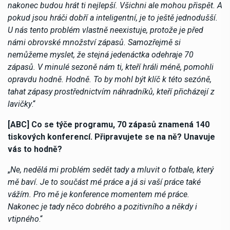
nakonec budou hrát ti nejlepší. Všichni ale mohou přispět. A
pokud jsou hráči dobří a inteligentní, je to ještě jednodušší.
U nás tento problém vlastně neexistuje, protože je před
námi obrovské množství zápasů. Samozřejmě si
nemůžeme myslet, že stejná jedenáctka odehraje 70
zápasů. V minulé sezoně nám ti, kteří hráli méně, pomohli
opravdu hodně. Hodně. To by mohl být klíč k této sezóně,
tahat zápasy prostřednictvím náhradníků, kteří přicházejí z
lavičky
.“
[ABC] Co se týče programu, 70 zápasů znamená 140
tiskových konferencí. Připravujete se na ně? Unavuje
vás to hodně?
„
Ne, nedělá mi problém sedět tady a mluvit o fotbale, který
mě baví. Je to součást mé práce a já si vaší práce také
vážím. Pro mě je konference momentem mé práce.
Nakonec je tady něco dobrého a pozitivního a někdy i
vtipného
.“