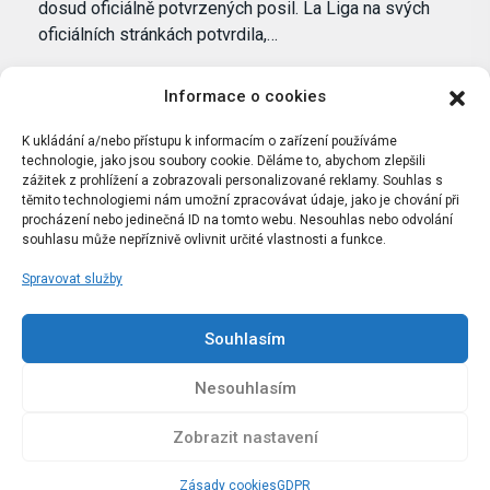
dosud oficiálně potvrzených posil. La Liga na svých
oficiálních stránkách potvrdila,…
Informace o cookies
K ukládání a/nebo přístupu k informacím o zařízení používáme
technologie, jako jsou soubory cookie. Děláme to, abychom zlepšili
zážitek z prohlížení a zobrazovali personalizované reklamy. Souhlas s
těmito technologiemi nám umožní zpracovávat údaje, jako je chování při
procházení nebo jedinečná ID na tomto webu. Nesouhlas nebo odvolání
souhlasu může nepříznivě ovlivnit určité vlastnosti a funkce.
Spravovat služby
Portál Bílýbalet.cz byl založen pod názvem Real-
Madrid.cz v roce 2007
Souhlasím
Kopírování obsahu je přísně zakázáno.
Nesouhlasím
Zobrazit nastavení
Zásady cookies
GDPR