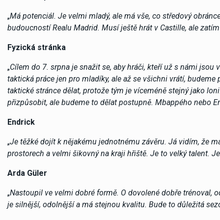
„
Má potenciál. Je velmi mladý, ale má vše, co středový obránce
budoucností Realu Madrid. Musí ještě hrát v Castille, ale zatí
Fyzická stránka
„
Cílem do 7. srpna je snažit se, aby hráči, kteří už s námi jsou v 
taktická práce jen pro mladíky, ale až se všichni vrátí, budem
taktické stránce dělat, protože tým je víceméně stejný jako l
přizpůsobit, ale budeme to dělat postupně. Mbappého nebo E
Endrick
„
Je těžké dojít k nějakému jednotnému závěru. Já vidím, že má
prostorech a velmi šikovný na kraji hřiště. Je to velký talent.
Arda Güler
„
Nastoupil ve velmi dobré formě. O dovolené dobře trénoval, odv
je silnější, odolnější a má stejnou kvalitu. Bude to důležitá sez