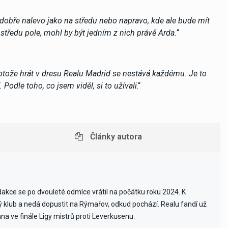
ě dobře nalevo jako na středu nebo napravo, kde ale bude mít
e středu pole, mohl by být jedním z nich právě Arda.
“
protože hrát v dresu Realu Madrid se nestává každému. Je to
Podle toho, co jsem viděl, si to užívali
.“
Články autora
edakce se po dvouleté odmlce vrátil na počátku roku 2024. K
vý klub a nedá dopustit na Rýmařov, odkud pochází. Realu fandí už
ana ve finále Ligy mistrů proti Leverkusenu.