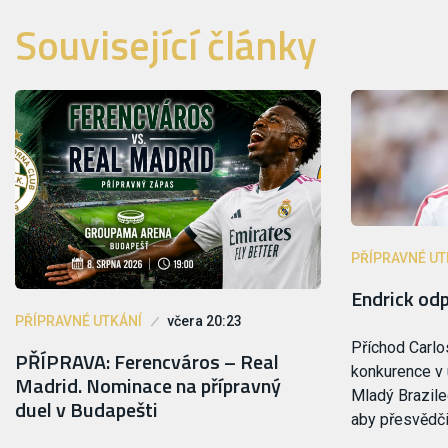
Související články
PŘÍPRAVNÉ UT
Endrick od
PŘÍPRAVNÉ UTKÁNÍ
včera 20:23
Příchod Carlo
PŘÍPRAVA: Ferencváros – Real
konkurence v 
Madrid. Nominace na přípravný
Mladý Brazilec
duel v Budapešti
aby přesvědč