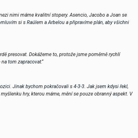
e mezi nimi máme kvalitní stopery. Asencio, Jacobo a Joan se
omluvím si s Raúlem a Arbelou a připravíme plán, aby všichni
tvrdě presovat. Dokážeme to, protože jsme poměrně rychlí
e na tom zapracovat
.“
ozici. Jinak bychom pokračovali s 4-3-3. Jak jsem kdysi řekl,
o myšlenku hry, kterou máme, mění se pouze obranný aspekt. V