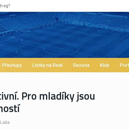
Vypískaný Vinícius! Blíž
Přestupy
Lístky na Real
Sezona
Klub
Port
tivní. Pro mladíky jsou
ností
Laša