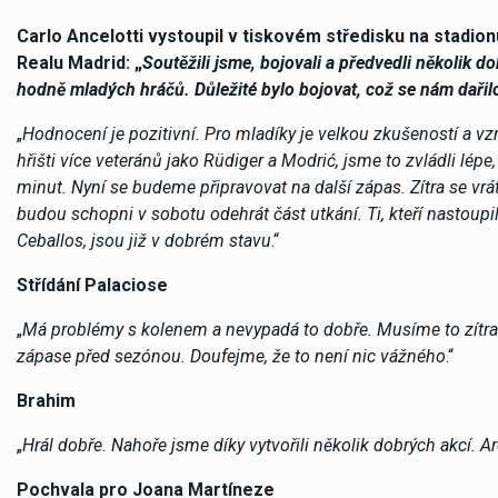
Carlo Ancelotti vystoupil v tiskovém středisku na stadion
Realu Madrid: „
Soutěžili jsme, bojovali a předvedli několik d
hodně mladých hráčů. Důležité bylo bojovat, což se nám dařil
„
Hodnocení je pozitivní. Pro mladíky je velkou zkušeností a v
hřišti více veteránů jako Rüdiger a Modrić, jsme to zvládli lép
minut. Nyní se budeme připravovat na další zápas. Zítra se vrát
budou schopni v sobotu odehrát část utkání. Ti, kteří nastoupi
Ceballos, jsou již v dobrém stavu
.“
Střídání Palaciose
„
Má problémy s kolenem a nevypadá to dobře. Musíme to zítra 
zápase před sezónou. Doufejme, že to není nic vážného
.“
Brahim
„
Hrál dobře. Nahoře jsme díky vytvořili několik dobrých akcí. A
Pochvala pro Joana Martíneze