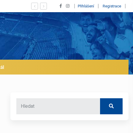
í se jeho odchod z Realu a pustí se klub na trh už v lednu? | BALETKY #33
Přihlášení
Registrace
ál