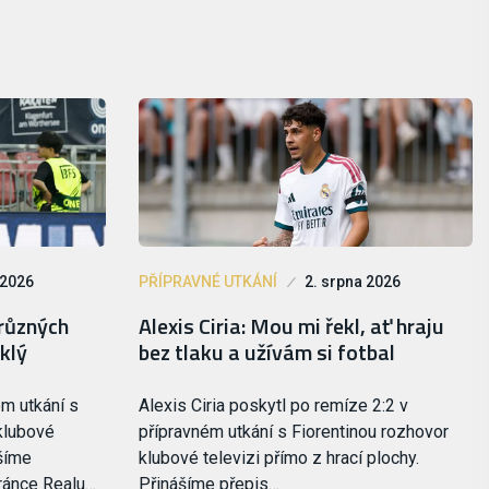
 2026
PŘÍPRAVNÉ UTKÁNÍ
2. srpna 2026
různých
Alexis Ciria: Mou mi řekl, ať hraju
klý
bez tlaku a užívám si fotbal
m utkání s
Alexis Ciria poskytl po remíze 2:2 v
klubové
přípravném utkání s Fiorentinou rozhovor
ášíme
klubové televizi přímo z hrací plochy.
bránce Realu…
Přinášíme přepis…