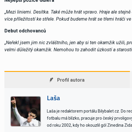
Nejlepší pozice Gülera
„
Mezi liniemi. Desítka. Také může hrát vpravo. Hraje ale stejn
více příležitostí ke střele. Pokud budeme hrát se třemi hráči v
Debut odchovanců
„
Neřekl jsem jim nic zvláštního, jen aby si ten okamžik užili, 
velmi důležitý okamžik. Nemohou to zahodit úzkostí a starostí. 
Profil autora
Laša
Laša je redaktorem portálu Bilybalet.cz. Do r
fotbalu má blízko, pracuje pro český prvoligo
od roku 2002, kdy ho okouzlil gól Zinedina Zid