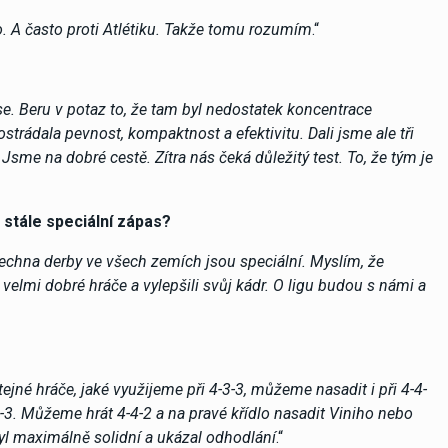
o. A často proti Atlétiku. Takže tomu rozumím
.“
se. Beru v potaz to, že tam byl nedostatek koncentrace
strádala pevnost, kompaktnost a efektivitu. Dali jsme ale tři
 Jsme na dobré cestě. Zítra nás čeká důležitý test. To, že tým je
 stále speciální zápas?
Všechna derby ve všech zemích jsou speciální. Myslím, že
velmi dobré hráče a vylepšili svůj kádr. O ligu budou s námi a
jné hráče, jaké využijeme při 4-3-3, můžeme nasadit i při 4-4-
3-3. Můžeme hrát 4-4-2 a na pravé křídlo nasadit Viniho nebo
byl maximálně solidní a ukázal odhodlání
.“