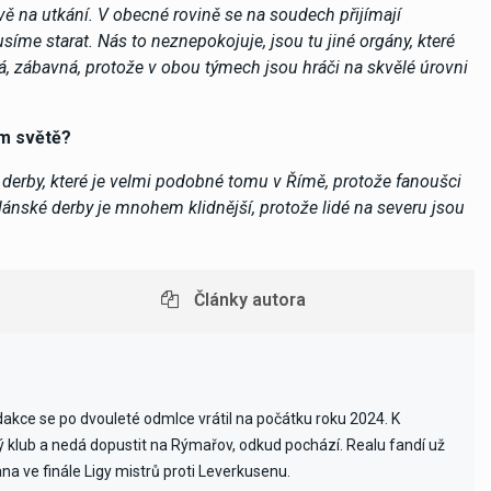
 na utkání. V obecné rovině se na soudech přijímají
íme starat. Nás to neznepokojuje, jsou tu jiné orgány, které
vaná, zábavná, protože v obou týmech jsou hráči na skvělé úrovni
ém světě?
o derby, které je velmi podobné tomu v Římě, protože fanoušci
lánské derby je mnohem klidnější, protože lidé na severu jsou
Články autora
edakce se po dvouleté odmlce vrátil na počátku roku 2024. K
vý klub a nedá dopustit na Rýmařov, odkud pochází. Realu fandí už
ana ve finále Ligy mistrů proti Leverkusenu.