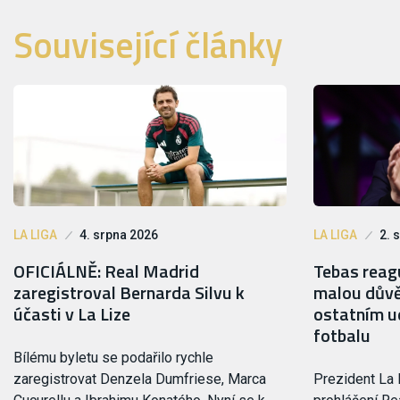
Související články
LA LIGA
4. srpna 2026
LA LIGA
2. 
OFICIÁLNĚ: Real Madrid
Tebas reagu
zaregistroval Bernarda Silvu k
malou důvě
účasti v La Lize
ostatním ud
fotbalu
Bílému byletu se podařilo rychle
zaregistrovat Denzela Dumfriese, Marca
Prezident La 