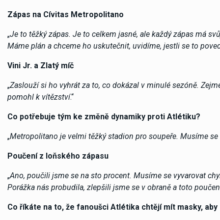
Zápas na Cívitas Metropolitano
„
Je to těžký zápas. Je to celkem jasné, ale každý zápas má svůj 
Máme plán a chceme ho uskutečnit, uvidíme, jestli se to pove
Vini Jr. a Zlatý míč
„
Zaslouží si ho vyhrát za to, co dokázal v minulé sezóně. Zejm
pomohl k vítězství
.“
Co potřebuje tým ke změně dynamiky proti Atlétiku?
„
Metropolitano je velmi těžký stadion pro soupeře. Musíme se z
Poučení z loňského zápasu
„
Ano, poučili jsme se na sto procent. Musíme se vyvarovat chy
Porážka nás probudila, zlepšili jsme se v obraně a toto pouče
Co říkáte na to, že fanoušci Atlétika chtějí mít masky, 