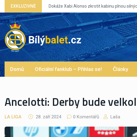
kabinu plnou silných eg?
EXKLUZIVNĚ
Domů
Oficiální fanklub – Přihlas se!
Články
Ancelotti: Derby bude velko
LA LIGA
28. září 2024
0 Komentářů
Laša