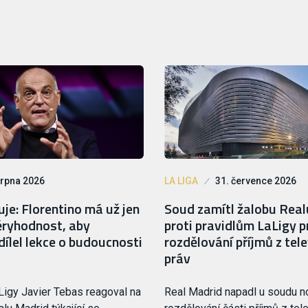
srpna 2026
LA LIGA
31. července 2026
je: Florentino má už jen
Soud zamítl žalobu Rea
ryhodnost, aby
proti pravidlům LaLigy p
ílel lekce o budoucnosti
rozdělování příjmů z tele
práv
Ligy Javier Tebas reagoval na
Real Madrid napadl u soudu 