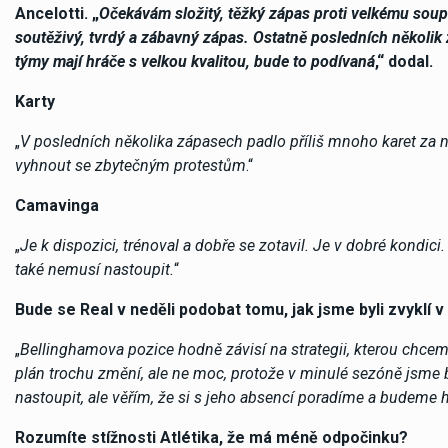
Ancelotti. „
Očekávám složitý, těžký zápas proti velkému soupe
soutěživý, tvrdý a zábavný zápas. Ostatně posledních několik
týmy mají hráče s velkou kvalitou, bude to podívaná
,“ dodal.
Karty
„
V posledních několika zápasech padlo příliš mnoho karet za n
vyhnout se zbytečným protestům
.“
Camavinga
„
Je k dispozici, trénoval a dobře se zotavil. Je v dobré kondici
také nemusí nastoupit.
“
Bude se Real v neděli podobat tomu, jak jsme byli zvyklí 
„
Bellinghamova pozice hodně závisí na strategii, kterou chc
plán trochu změní, ale ne moc, protože v minulé sezóně jsme by
nastoupit, ale věřím, že si s jeho absencí poradíme a budeme h
Rozumíte stížnosti Atlétika, že má méně odpočinku?