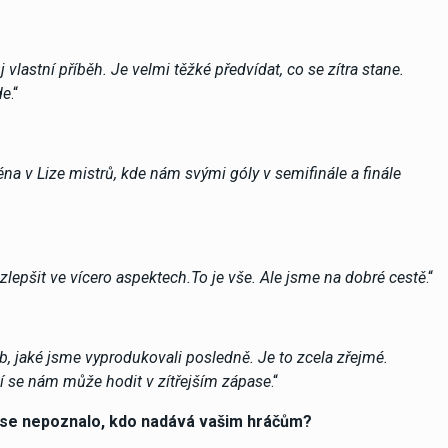
vlastní příběh. Je velmi těžké předvídat, co se zítra stane.
de
.“
éna v Lize mistrů, kde nám svými góly v semifinále a finále
lepšit ve vícero aspektech.To je vše. Ale jsme na dobré cestě
.“
b, jaké jsme vyprodukovali posledně. Je to zcela zřejmé.
ní se nám může hodit v zítřejším zápase
.“
aby se nepoznalo, kdo nadává vašim hráčům?