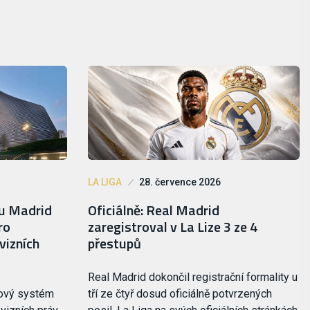
LA LIGA
28. července 2026
lu Madrid
Oficiálně: Real Madrid
ro
zaregistroval v La Lize 3 ze 4
vizních
přestupů
Real Madrid dokončil registrační formality u
nový systém
tří ze čtyř dosud oficiálně potvrzených