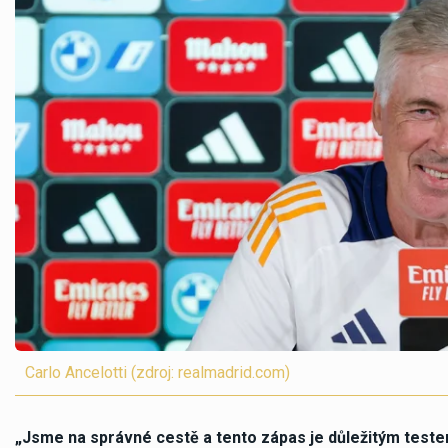
Carlo Ancelotti (zdroj: realmadrid.com)
„Jsme na správné cestě a tento zápas je důležitým testem