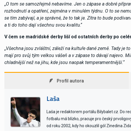
„
O tom se samozřejmě nebavíme. Jen o zápase a dobré přípravě
rozhodnutí a opatření, zejména v minulém týdnu. O to se nemus
se tím zabývají, a je správné, že to tak je. Zítra to bude podí
a ti do toho dají všechnu svou kvalitu
.“
V čem se madridské derby liší od ostatních derby po cel
„
Všechna jsou zvláštní, záleží na kultuře dané země. Tady je t
mají pro svůj tým velkou vášeň a v zápase to dávají najevo. Mi
chladnější než na jihu, kde jsou naopak temperamentnější.“
Profil autora
Laša
Laša je redaktorem portálu Bilybalet.cz. Do r
fotbalu má blízko, pracuje pro český prvoligo
od roku 2002, kdy ho okouzlil gól Zinedina Zid