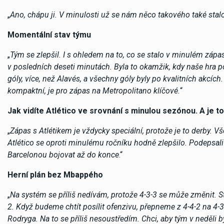
„
Ano, chápu ji. V minulosti už se nám něco takového také stal
Momentální stav týmu
„
Tým se zlepšil. I s ohledem na to, co se stalo v minulém zápa
v posledních deseti minutách. Byla to okamžik, kdy naše hra po
góly, více, než Alavés, a všechny góly byly po kvalitních akcích.
kompaktní, je pro zápas na Metropolitano klíčové.
“
Jak vidíte Atlético ve srovnání s minulou sezónou. A je to
„
Zápas s Atlétikem je vždycky speciální, protože je to derby. 
Atlético se oproti minulému ročníku hodně zlepšilo. Podepsali 
Barcelonou bojovat až do konce
.“
Herní plán bez Mbappého
„
Na systém se příliš nedívám, protože 4-3-3 se může změnit. Ste
2. Když budeme chtít posílit ofenzivu, přepneme z 4-4-2 na 4-
Rodryga. Na to se příliš nesoustředím. Chci, aby tým v neděli 