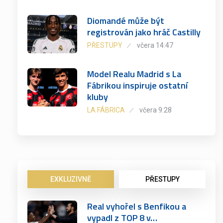
Diomandé může být
registrován jako hráč Castilly
PŘESTUPY
včera 14:47
Model Realu Madrid s La
Fábrikou inspiruje ostatní
kluby
LA FÁBRICA
včera 9:28
EXKLUZIVNĚ
PŘESTUPY
Real vyhořel s Benfikou a
vypadl z TOP 8 v…