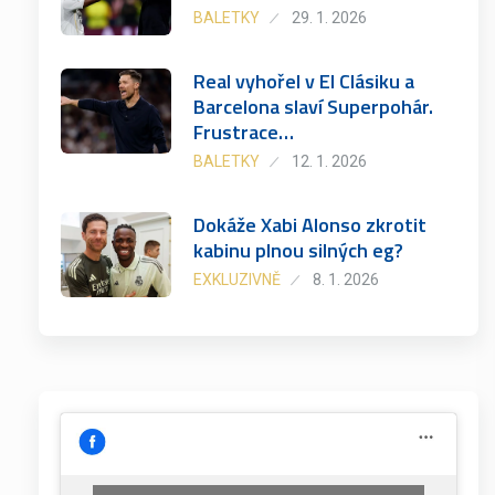
BALETKY
29. 1. 2026
Real vyhořel v El Clásiku a
Barcelona slaví Superpohár.
Frustrace…
BALETKY
12. 1. 2026
Dokáže Xabi Alonso zkrotit
kabinu plnou silných eg?
EXKLUZIVNĚ
8. 1. 2026