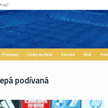
Vypískaný Vinícius! Blíží se
Přestupy
Lístky na Real
Sezona
Klub
Port
lepá podívaná