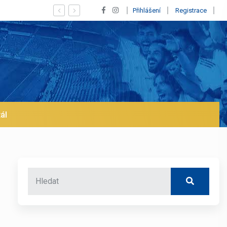
 jeho odchod z Realu a pustí se klub na trh už v lednu? | BALETKY #33
Přihlášení
Registrace
ál