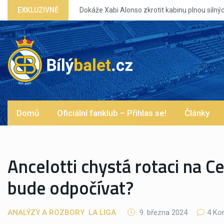
EXKLUZIVNĚ
Dokáže Xabi Alonso zkrotit kabinu plnou silných eg?
Domů
Oficiální fanklub – Přihlas se!
Články
Ancelotti chystá rotaci na C
bude odpočívat?
ANALÝZY A ROZBORY
LA LIGA
9. března 2024
4 Ko