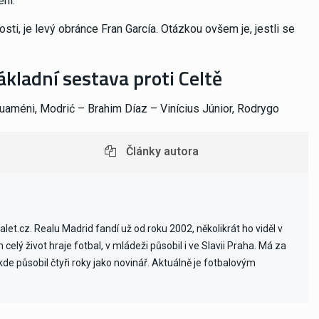
ni.
osti, je levý obránce Fran García. Otázkou ovšem je, jestli se
kladní sestava proti Celtě
ouaméni, Modrić – Brahim Díaz – Vinícius Júnior, Rodrygo
Články autora
et.cz. Realu Madrid fandí už od roku 2002, několikrát ho viděl v
celý život hraje fotbal, v mládeži působil i ve Slavii Praha. Má za
e působil čtyři roky jako novinář. Aktuálně je fotbalovým