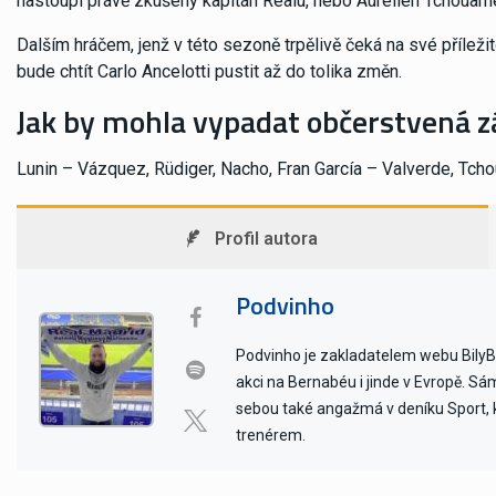
nastoupí právě zkušený kapitán Realu, nebo Aurélien Tchouamé
Dalším hráčem, jenž v této sezoně trpělivě čeká na své příležit
bude chtít Carlo Ancelotti pustit až do tolika změn.
Jak by mohla vypadat občerstvená zá
Lunin – Vázquez, Rüdiger, Nacho, Fran García – Valverde, Tch
Profil autora
Podvinho
Podvinho je zakladatelem webu BilyBal
akci na Bernabéu i jinde v Evropě. Sám 
sebou také angažmá v deníku Sport, kd
trenérem.