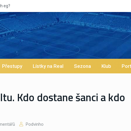
Přestupy
Lístky na Real
Sezona
Klub
Port
eltu. Kdo dostane šanci a kdo
mentářů
Podvinho