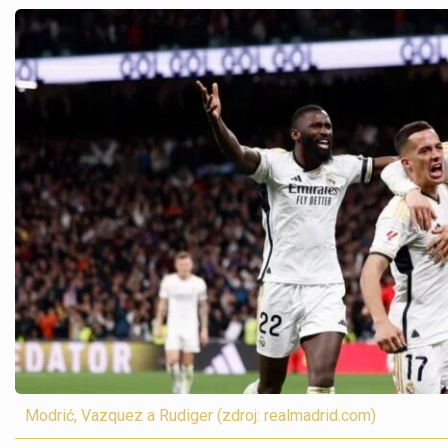
Modrić, Vazquez a Rudiger (zdroj: realmadrid.com)