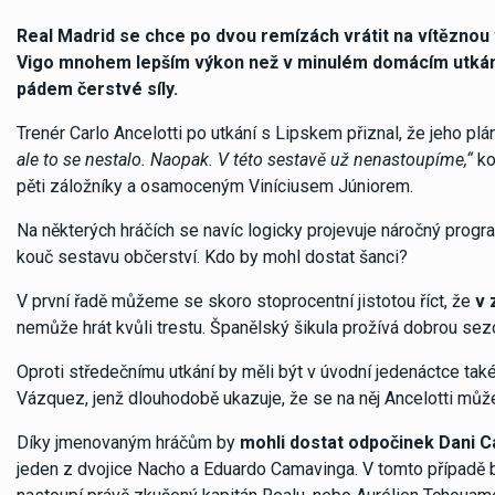
Real Madrid se chce po dvou remízách vrátit na vítěznou vl
Vigo mnohem lepším výkon než v minulém domácím utkání
pádem čerstvé síly.
Trenér Carlo Ancelotti po utkání s Lipskem přiznal, že jeho pl
ale to se nestalo. Naopak. V této sestavě už nenastoupíme,“
ko
pěti záložníky a osamoceným Viníciusem Júniorem.
Na některých hráčích se navíc logicky projevuje náročný progra
kouč sestavu občerství. Kdo by mohl dostat šanci?
V první řadě můžeme se skoro stoprocentní jistotou říct, že
v 
nemůže hrát kvůli trestu. Španělský šikula prožívá dobrou sezo
Oproti středečnímu utkání by měli být v úvodní jedenáctce tak
Vázquez, jenž dlouhodobě ukazuje, že se na něj Ancelotti můž
Díky jmenovaným hráčům by
mohli dostat odpočinek Dani Ca
jeden z dvojice Nacho a Eduardo Camavinga. V tomto případě 