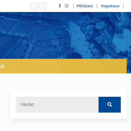
Vypískaný Vinícius! Blíží se jeho odchod z Realu a pustí se
Přihlášení
Registrace
ál