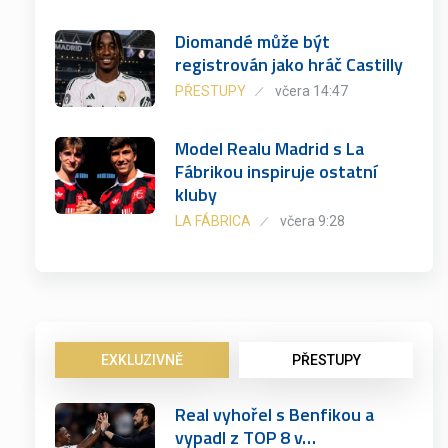
Diomandé může být
registrován jako hráč Castilly
PŘESTUPY
včera 14:47
Model Realu Madrid s La
Fábrikou inspiruje ostatní
kluby
LA FÁBRICA
včera 9:28
EXKLUZIVNĚ
PŘESTUPY
Real vyhořel s Benfikou a
vypadl z TOP 8 v…