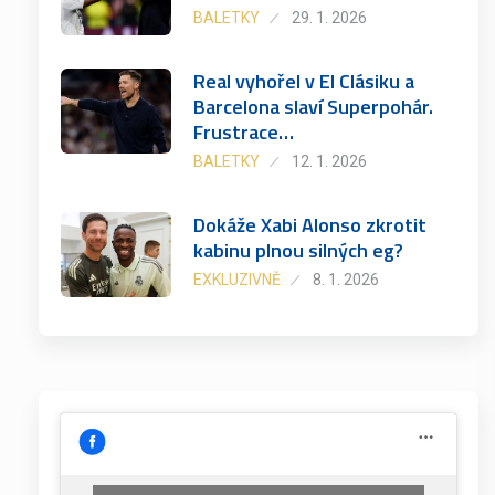
BALETKY
29. 1. 2026
Real vyhořel v El Clásiku a
Barcelona slaví Superpohár.
Frustrace…
BALETKY
12. 1. 2026
Dokáže Xabi Alonso zkrotit
kabinu plnou silných eg?
EXKLUZIVNĚ
8. 1. 2026