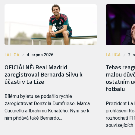
LA LIGA
4. srpna 2026
LA LIGA
2. 
OFICIÁLNĚ: Real Madrid
Tebas reagu
zaregistroval Bernarda Silvu k
malou důvě
účasti v La Lize
ostatním ud
fotbalu
Bílému byletu se podařilo rychle
zaregistrovat Denzela Dumfriese, Marca
Prezident La 
Cucurellu a Ibrahimu Konatého. Nyní se k
prohlášení Rea
nim přidává také Bernardo…
rozhodnutí FI
souvisejících