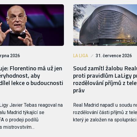
srpna 2026
LA LIGA
31. července 2026
je: Florentino má už jen
Soud zamítl žalobu Rea
ryhodnost, aby
proti pravidlům LaLigy p
ílel lekce o budoucnosti
rozdělování příjmů z tele
práv
Ligy Javier Tebas reagoval na
Real Madrid napadl u soudu 
lu Madrid týkající se
rozdělování části příjmů z tele
FA o prodeji podílů
který je založen na spoluprác
 s mistrovstvím…