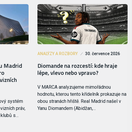
ANALÝZY A ROZBORY
30. července 2026
lu Madrid
Diomande na rozcestí: kde hraje
ro
lépe, vlevo nebo vpravo?
vizních
V MARCA analyzujeme mimořádnou
hodnotu, kterou tento křídelník prokazuje na
nový systém
obou stranách hřiště. Real Madrid našel v
vizních práv,
Yanu Diomandem (Abidžan,…
i klubů s…