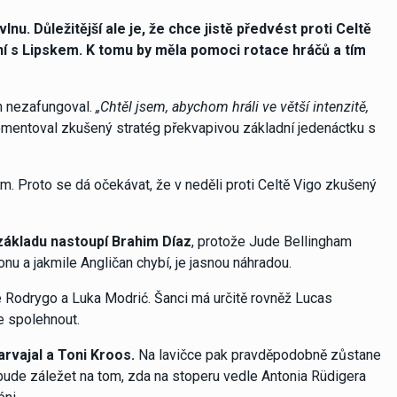
nu. Důležitější ale je, že chce jistě předvést proti Celtě
 s Lipskem. K tomu by měla pomoci rotace hráčů a tím
án nezafungoval.
„Chtěl jsem, abychom hráli ve větší intenzitě,
mentoval zkušený stratég překvapivou základní jedenáctku s
m. Proto se dá očekávat, že v neděli proti Celtě Vigo zkušený
základu nastoupí Brahim Díaz
, protože Jude Bellingham
nu a jakmile Angličan chybí, je jasnou náhradou.
é Rodrygo a Luka Modrić. Šanci má určitě rovněž Lucas
e spolehnout.
rvajal a Toni Kroos.
Na lavičce pak pravděpodobně zůstane
bude záležet na tom, zda na stoperu vedle Antonia Rüdigera