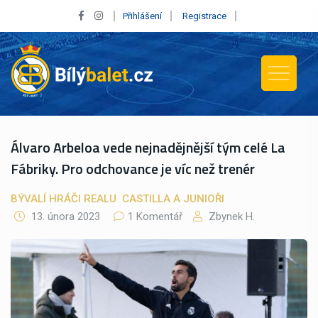
Přihlášení
Registrace
Álvaro Arbeloa vede nejnadějnější tým celé La
Fábriky. Pro odchovance je víc než trenér
BÝVALÍ HRÁČI REALU
CASTILLA A JUNIOŘI
13. února 2023
1 Komentář
Zbynek H.