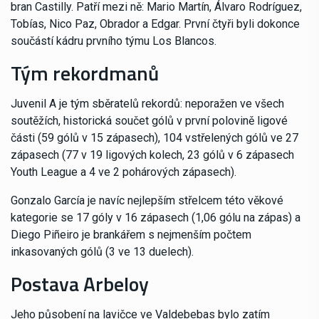
bran Castilly. Patří mezi ně: Mario Martín, Álvaro Rodríguez,
Tobías, Nico Paz, Obrador a Edgar. První čtyři byli dokonce
součástí kádru prvního týmu Los Blancos.
Tým rekordmanů
Juvenil A je tým sběratelů rekordů: neporažen ve všech
soutěžích, historická součet gólů v první polovině ligové
části (59 gólů v 15 zápasech), 104 vstřelených gólů ve 27
zápasech (77 v 19 ligových kolech, 23 gólů v 6 zápasech
Youth League a 4 ve 2 pohárových zápasech).
Gonzalo García je navíc nejlepším střelcem této věkové
kategorie se 17 góly v 16 zápasech (1,06 gólu na zápas) a
Diego Piñeiro je brankářem s nejmenším počtem
inkasovaných gólů (3 ve 13 duelech).
Postava Arbeloy
Jeho působení na lavičce ve Valdebebas bylo zatím