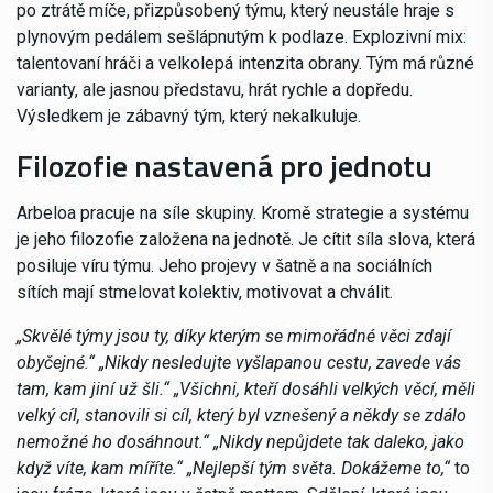
po ztrátě míče, přizpůsobený týmu, který neustále hraje s
plynovým pedálem sešlápnutým k podlaze. Explozivní mix:
talentovaní hráči a velkolepá intenzita obrany. Tým má různé
varianty, ale jasnou představu, hrát rychle a dopředu.
Výsledkem je zábavný tým, který nekalkuluje.
Filozofie nastavená pro jednotu
Arbeloa pracuje na síle skupiny. Kromě strategie a systému
je jeho filozofie založena na jednotě. Je cítit síla slova, která
posiluje víru týmu. Jeho projevy v šatně a na sociálních
sítích mají stmelovat kolektiv, motivovat a chválit.
„Skvělé týmy jsou ty, díky kterým se mimořádné věci zdají
obyčejné.“ „Nikdy nesledujte vyšlapanou cestu, zavede vás
tam, kam jiní už šli.“ „Všichni, kteří dosáhli velkých věcí, měli
velký cíl, stanovili si cíl, který byl vznešený a někdy se zdálo
nemožné ho dosáhnout.“ „Nikdy nepůjdete tak daleko, jako
když víte, kam míříte.“ „Nejlepší tým světa. Dokážeme to,“
to