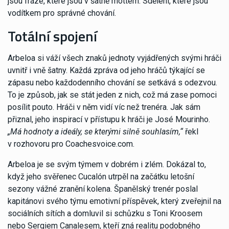
jsou fráze, které jsou v šatně mottem. Sdělení, které jsou
vodítkem pro správné chování.
Totální spojení
Arbeloa si váží všech znaků jednoty vyjádřených svými hráči
uvnitř i vně šatny. Každá zpráva od jeho hráčů týkající se
zápasu nebo každodenního chování se setkává s odezvou.
To je způsob, jak se stát jeden z nich, což má zase pomoci
posílit pouto. Hráči v něm vidí víc než trenéra. Jak sám
přiznal, jeho inspirací v přístupu k hráči je José Mourinho.
„Má hodnoty a ideály, se kterými silně souhlasím,“
řekl
v rozhovoru pro Coachesvoice.com.
Arbeloa je se svým týmem v dobrém i zlém. Dokázal to,
když jeho svěřenec Cucalón utrpěl na začátku letošní
sezony vážné zranění kolena. Španělský trenér poslal
kapitánovi svého týmu emotivní příspěvek, který zveřejnil na
sociálních sítích a domluvil si schůzku s Toni Kroosem
nebo Sergiem Canalesem, kteří zná realitu podobného