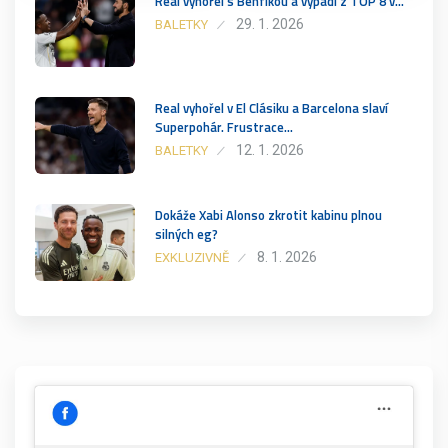
Real vyhořel s Benfikou a vypadl z TOP 8 v…
29. 1. 2026
BALETKY
Real vyhořel v El Clásiku a Barcelona slaví
Superpohár. Frustrace…
12. 1. 2026
BALETKY
Dokáže Xabi Alonso zkrotit kabinu plnou
silných eg?
8. 1. 2026
EXKLUZIVNĚ