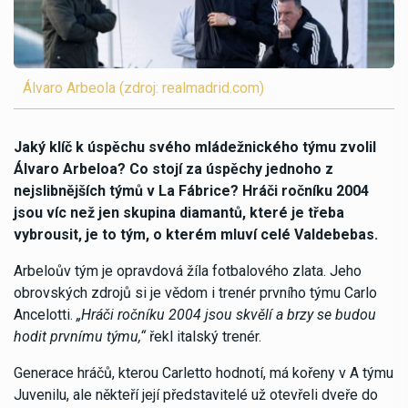
Álvaro Arbeola (zdroj: realmadrid.com)
Jaký klíč k úspěchu svého mládežnického týmu zvolil
Álvaro Arbeloa? Co stojí za úspěchy jednoho z
nejslibnějších týmů v La Fábrice? Hráči ročníku 2004
jsou víc než jen skupina diamantů, které je třeba
vybrousit, je to tým, o kterém mluví celé Valdebebas.
Arbeloův tým je opravdová žíla fotbalového zlata. Jeho
obrovských zdrojů si je vědom i trenér prvního týmu Carlo
Ancelotti.
„Hráči ročníku 2004 jsou skvělí a brzy se budou
hodit prvnímu týmu,“
řekl italský trenér.
Generace hráčů, kterou Carletto hodnotí, má kořeny v A týmu
Juvenilu, ale někteří její představitelé už otevřeli dveře do