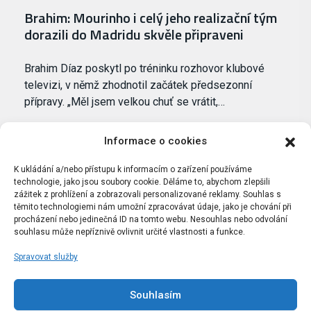
Brahim: Mourinho i celý jeho realizační tým
dorazili do Madridu skvěle připraveni
Brahim Díaz poskytl po tréninku rozhovor klubové
televizi, v němž zhodnotil začátek předsezonní
přípravy. „Měl jsem velkou chuť se vrátit,…
Informace o cookies
K ukládání a/nebo přístupu k informacím o zařízení používáme
technologie, jako jsou soubory cookie. Děláme to, abychom zlepšili
zážitek z prohlížení a zobrazovali personalizované reklamy. Souhlas s
těmito technologiemi nám umožní zpracovávat údaje, jako je chování při
procházení nebo jedinečná ID na tomto webu. Nesouhlas nebo odvolání
souhlasu může nepříznivě ovlivnit určité vlastnosti a funkce.
Spravovat služby
Portál Bílýbalet.cz byl založen pod názvem Real-
Madrid.cz v roce 2007
Souhlasím