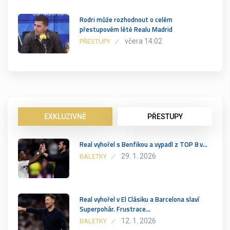
Rodri může rozhodnout o celém
přestupovém létě Realu Madrid
včera 14:02
PŘESTUPY
EXKLUZIVNĚ
PŘESTUPY
Real vyhořel s Benfikou a vypadl z TOP 8 v…
29. 1. 2026
BALETKY
Real vyhořel v El Clásiku a Barcelona slaví
Superpohár. Frustrace…
12. 1. 2026
BALETKY