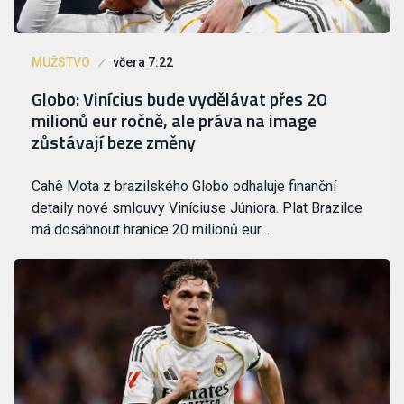
MUŽSTVO
včera 7:22
Globo: Vinícius bude vydělávat přes 20
milionů eur ročně, ale práva na image
zůstávají beze změny
Cahê Mota z brazilského Globo odhaluje finanční
detaily nové smlouvy Viníciuse Júniora. Plat Brazilce
má dosáhnout hranice 20 milionů eur…