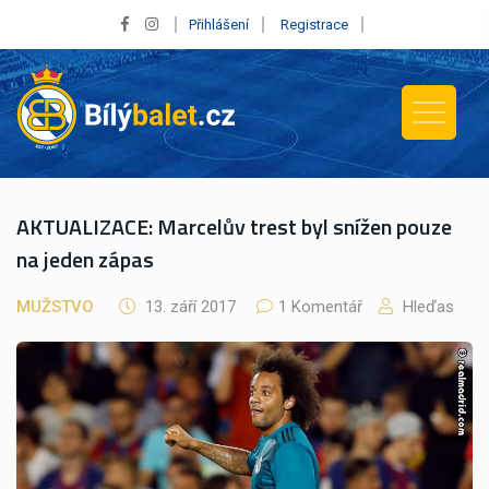
Přihlášení
Registrace
AKTUALIZACE: Marcelův trest byl snížen pouze
na jeden zápas
MUŽSTVO
13. září 2017
1 Komentář
Hleďas