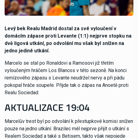
Levý bek Realu Madrid dostal za své vyloučení v
domácím zápase proti Levante (1:1) nejprve stopku na
dvě ligová utkání, po odvolání mu však byl snížen na
jedno jediné utkání.
Marcelo se stal po Ronaldovi a Ramosovi již třetím
vyloučeným hráčem Los Blancos v této sezoně. Na konci
remízového zápasu s Levante neudržel nervy a při pádu
pokopal hráče soupeře. Přijde tak o zápas na Anoetě proti
Realu Sociedad.
AKTUALIZACE 19:04
Marcelův trest byl po odvolání k přestupkové komisi snížen
pouze na jedno utkání. Brazilec měl nejprve přijít o utkání s
Realem Sociedad a také s Betisem, takto však nepojede