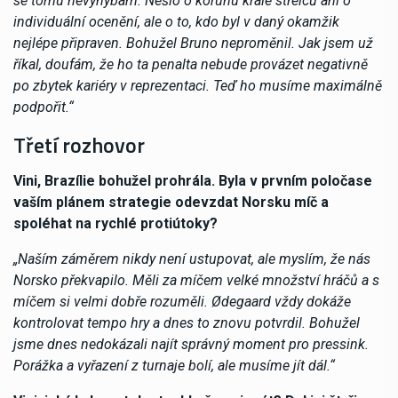
se tomu nevyhýbám. Nešlo o korunu krále střelců ani o
individuální ocenění, ale o to, kdo byl v daný okamžik
nejlépe připraven. Bohužel Bruno neproměnil. Jak jsem už
říkal, doufám, že ho ta penalta nebude provázet negativně
po zbytek kariéry v reprezentaci. Teď ho musíme maximálně
podpořit.“
Třetí rozhovor
Vini, Brazílie bohužel prohrála. Byla v prvním poločase
vaším plánem strategie odevzdat Norsku míč a
spoléhat na rychlé protiútoky?
„Naším záměrem nikdy není ustupovat, ale myslím, že nás
Norsko překvapilo. Měli za míčem velké množství hráčů a s
míčem si velmi dobře rozuměli. Ødegaard vždy dokáže
kontrolovat tempo hry a dnes to znovu potvrdil. Bohužel
jsme dnes nedokázali najít správný moment pro pressink.
Porážka a vyřazení z turnaje bolí, ale musíme jít dál.“