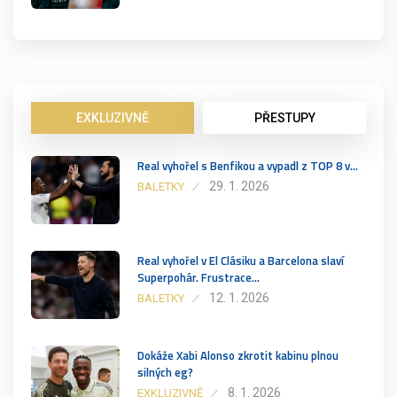
EXKLUZIVNĚ
PŘESTUPY
Real vyhořel s Benfikou a vypadl z TOP 8 v…
29. 1. 2026
BALETKY
Real vyhořel v El Clásiku a Barcelona slaví
Superpohár. Frustrace…
12. 1. 2026
BALETKY
Dokáže Xabi Alonso zkrotit kabinu plnou
silných eg?
8. 1. 2026
EXKLUZIVNĚ