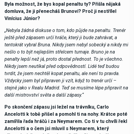
Byla možnost, že bys kopal penaltu ty? Přišla nějaká
domluva, že ji přenecháš Brunovi? Proč ji nestřílel
Vinícius Júnior?
„Nebyla žádná diskuse o tom, kdo půjde na penaltu. Trenér
ještě před zápasem určí hráče, který ji bude zahrávat, a
tentokrát vybral Bruna. Nikdy jsem nebyl sobecký a nikdy mi
nešlo o to být nejlepším střelcem turnaje. Bruno je na
penalty lepší než já, proto dostal přednost. To je všechno.
Nikdy jsem neutíkal před odpovědností. Lidé teď budou
tvrdit, že jsem nechtěl kopat penaltu, ale není to pravda.
Vždycky jsem byl připraven ji vzít, když to trenér určí –
stejně jako v Realu Madrid. Teď se musíme lépe připravit na
další mistrovství světa a další zápasy.“
Po skončení zápasu jsi ležel na trávníku, Carlo
Ancelotti k tobě přišel a pomohl ti na nohy. Krátce poté
zamířila řada hráčů i za Neymarem. Co ti v tu chvíli řekl
Ancelotti a o čem jsi mluvil s Neymarem, který