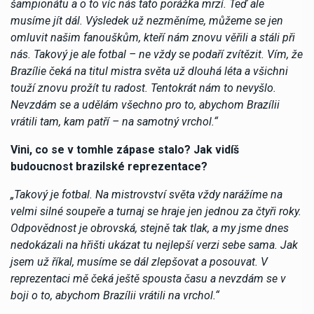
šampionátu a o to víc nás tato porážka mrzí.
Teď ale
musíme jít dál. Výsledek už nezměníme, můžeme se jen
omluvit našim fanouškům, kteří nám znovu věřili a stáli při
nás. Takový je ale fotbal – ne vždy se podaří zvítězit. Vím, že
Brazílie čeká na titul mistra světa už dlouhá léta a všichni
touží znovu prožít tu radost. Tentokrát nám to nevyšlo.
Nevzdám se a udělám všechno pro to, abychom Brazílii
vrátili tam, kam patří – na samotný vrchol.“
Vini, co se v tomhle zápase stalo? Jak vidíš
budoucnost brazilské reprezentace?
„Takový je fotbal. Na mistrovství světa vždy narážíme na
velmi silné soupeře a turnaj se hraje jen jednou za čtyři roky.
Odpovědnost je obrovská, stejně tak tlak, a my jsme dnes
nedokázali na hřišti ukázat tu nejlepší verzi sebe sama. Jak
jsem už říkal, musíme se dál zlepšovat a posouvat. V
reprezentaci mě čeká ještě spousta času a nevzdám se v
boji o to, abychom Brazílii vrátili na vrchol.“