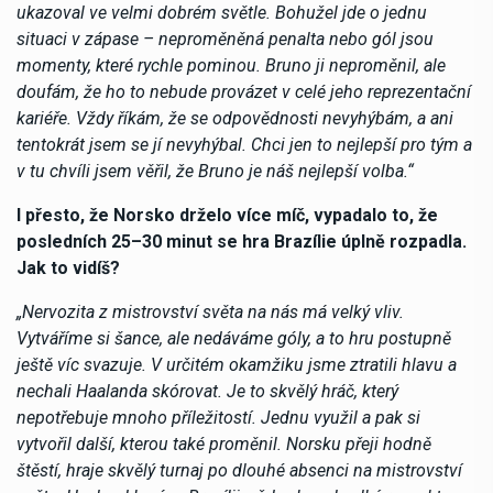
ukazoval ve velmi dobrém světle. Bohužel jde o jednu
situaci v zápase – neproměněná penalta nebo gól jsou
momenty, které rychle pominou. Bruno ji neproměnil, ale
doufám, že ho to nebude provázet v celé jeho reprezentační
kariéře. Vždy říkám, že se odpovědnosti nevyhýbám, a ani
tentokrát jsem se jí nevyhýbal. Chci jen to nejlepší pro tým a
v tu chvíli jsem věřil, že Bruno je náš nejlepší volba.“
I přesto, že Norsko drželo více míč, vypadalo to, že
posledních 25–30 minut se hra Brazílie úplně rozpadla.
Jak to vidíš?
„Nervozita z mistrovství světa na nás má velký vliv.
Vytváříme si šance, ale nedáváme góly, a to hru postupně
ještě víc svazuje. V určitém okamžiku jsme ztratili hlavu a
nechali Haalanda skórovat. Je to skvělý hráč, který
nepotřebuje mnoho příležitostí. Jednu využil a pak si
vytvořil další, kterou také proměnil. Norsku přeji hodně
štěstí, hraje skvělý turnaj po dlouhé absenci na mistrovství