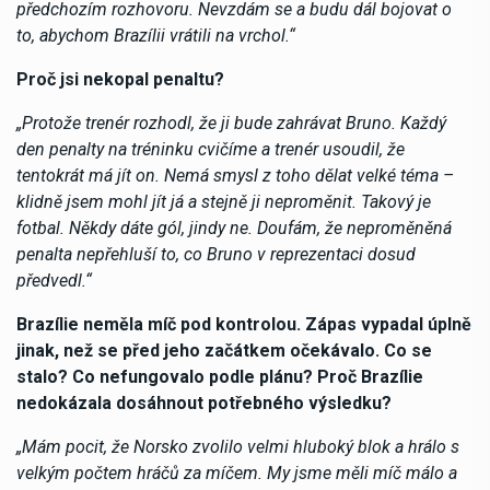
předchozím rozhovoru. Nevzdám se a budu dál bojovat o
to, abychom Brazílii vrátili na vrchol.“
Proč jsi nekopal penaltu?
„Protože trenér rozhodl, že ji bude zahrávat Bruno. Každý
den penalty na tréninku cvičíme a trenér usoudil, že
tentokrát má jít on. Nemá smysl z toho dělat velké téma –
klidně jsem mohl jít já a stejně ji neproměnit. Takový je
fotbal. Někdy dáte gól, jindy ne. Doufám, že neproměněná
penalta nepřehluší to, co Bruno v reprezentaci dosud
předvedl.“
Brazílie neměla míč pod kontrolou. Zápas vypadal úplně
jinak, než se před jeho začátkem očekávalo. Co se
stalo? Co nefungovalo podle plánu? Proč Brazílie
nedokázala dosáhnout potřebného výsledku?
„Mám pocit, že Norsko zvolilo velmi hluboký blok a hrálo s
velkým počtem hráčů za míčem. My jsme měli míč málo a