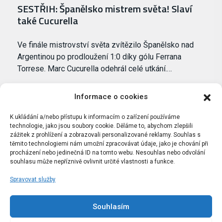
SESTŘIH: Španělsko mistrem světa! Slaví
také Cucurella
Ve finále mistrovství světa zvítězilo Španělsko nad
Argentinou po prodloužení 1:0 díky gólu Ferrana
Torrese. Marc Cucurella odehrál celé utkání.…
Informace o cookies
K ukládání a/nebo přístupu k informacím o zařízení používáme
technologie, jako jsou soubory cookie. Děláme to, abychom zlepšili
zážitek z prohlížení a zobrazovali personalizované reklamy. Souhlas s
těmito technologiemi nám umožní zpracovávat údaje, jako je chování při
procházení nebo jedinečná ID na tomto webu. Nesouhlas nebo odvolání
souhlasu může nepříznivě ovlivnit určité vlastnosti a funkce.
Spravovat služby
Portál Bílýbalet.cz byl založen pod názvem Real-
Madrid.cz v roce 2007
Souhlasím
Kopírování obsahu je přísně zakázáno.