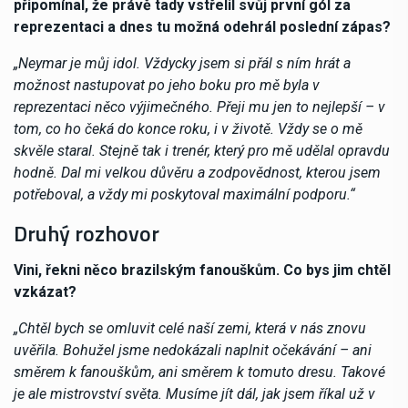
připomínal, že právě tady vstřelil svůj první gól za
reprezentaci a dnes tu možná odehrál poslední zápas?
„Neymar je můj idol. Vždycky jsem si přál s ním hrát a
možnost nastupovat po jeho boku pro mě byla v
reprezentaci něco výjimečného. Přeji mu jen to nejlepší – v
tom, co ho čeká do konce roku, i v životě. Vždy se o mě
skvěle staral. Stejně tak i trenér, který pro mě udělal opravdu
hodně. Dal mi velkou důvěru a zodpovědnost, kterou jsem
potřeboval, a vždy mi poskytoval maximální podporu.“
Druhý rozhovor
Vini, řekni něco brazilským fanouškům. Co bys jim chtěl
vzkázat?
„Chtěl bych se omluvit celé naší zemi, která v nás znovu
uvěřila. Bohužel jsme nedokázali naplnit očekávání – ani
směrem k fanouškům, ani směrem k tomuto dresu. Takové
je ale mistrovství světa. Musíme jít dál, jak jsem říkal už v