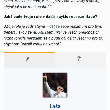
světa. Haaland k nám, Brazílii, vždy choval velký respekt,
stejně jako ke mně osobně.“
Jaká bude tvoje role v dalším cyklu reprezentace?
„Moje role je vždy stejná – dát ze sebe maximum pro tým,
trenéra i svou zemi. Jak jsem říkal ve všech předchozích
rozhovorech, nevzdám se a budu dál dělat všechno pro to,
abychom Brazílii vrátili na vrchol.“
Laša