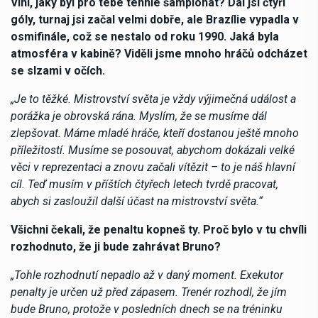
Vini, jaký byl pro tebe tenhle šampionát? Dal jsi čtyři
góly, turnaj jsi začal velmi dobře, ale Brazílie vypadla v
osmifinále, což se nestalo od roku 1990. Jaká byla
atmosféra v kabině? Viděli jsme mnoho hráčů odcházet
se slzami v očích.
„Je to těžké. Mistrovství světa je vždy výjimečná událost a
porážka je obrovská rána. Myslím, že se musíme dál
zlepšovat. Máme mladé hráče, kteří dostanou ještě mnoho
příležitostí. Musíme se posouvat, abychom dokázali velké
věci v reprezentaci a znovu začali vítězit – to je náš hlavní
cíl. Teď musím v příštích čtyřech letech tvrdě pracovat,
abych si zasloužil další účast na mistrovství světa.“
Všichni čekali, že penaltu kopneš ty. Proč bylo v tu chvíli
rozhodnuto, že ji bude zahrávat Bruno?
„Tohle rozhodnutí nepadlo až v daný moment. Exekutor
penalty je určen už před zápasem. Trenér rozhodl, že jím
bude Bruno, protože v posledních dnech se na tréninku