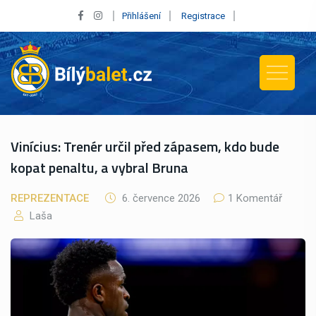
Přihlášení
Registrace
Vinícius: Trenér určil před zápasem, kdo bude
kopat penaltu, a vybral Bruna
REPREZENTACE
6. července 2026
1 Komentář
Laša