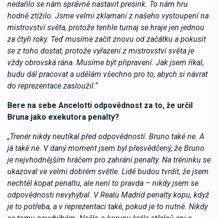
nedařilo se nám správně nastavit presink. To nám hru
hodně ztížilo. Jsme velmi zklamaní z našeho vystoupení na
mistrovství světa, protože tenhle turnaj se hraje jen jednou
za čtyři roky. Teď musíme začít znovu od začátku a pokusit
se z toho dostat, protože vyřazení z mistrovství světa je
vždy obrovská rána. Musíme být připravení. Jak jsem říkal,
budu dál pracovat a udělám všechno pro to, abych si návrat
do reprezentace zasloužil.“
Bere na sebe Ancelotti odpovědnost za to, že určil
Bruna jako exekutora penalty?
„Trenér nikdy neutíkal před odpovědností. Bruno také ne. A
já také ne. V daný moment jsem byl přesvědčený, že Bruno
je nejvhodnějším hráčem pro zahrání penalty. Na tréninku se
ukazoval ve velmi dobrém světle. Lidé budou tvrdit, že jsem
nechtěl kopat penaltu, ale není to pravda – nikdy jsem se
odpovědnosti nevyhýbal. V Realu Madrid penalty kopu, když
je to potřeba, a v reprezentaci také, pokud je to nutné. Nikdy