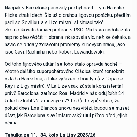
Naopak v Barceloně panovaly pochybnosti. Tým Hansiho
Flicka ztratil dech. Šlo už o druhou ligovou porážku, předtím
padl se Sevillou, a v Lize mistrů si situaci také
zkomplikovali domácí prohrou s PSG. Mužstvo nedokázalo
naplno přesvědčit — obrana inkasovala víc, než se čekalo, a
navíc se přidaly zdravotní problémy klíčových hráčů, jako
jsou Gavi, Raphinha nebo Robert Lewandowski.
Od toho říjnového utkání se toho stalo opravdu hodně —
včetně dalšího superpohárového Clásica, které tentokrát
ovládla Barcelona, a také vyřazení obou týmů z Copa del
Rey i z Ligy mistrů. V La Lize však zůstala konzistentní
právě Barcelona, zatímco Real Madrid v následujících 24
kolech ztratil 22 z možných 72 bodů. To způsobilo, že
pokud dnes Los Blancos znovu nezvítězí, budou se muset
dívat, jak Barcelona slaví mistrovský titul přímo před jejich
očima.
Tabulka za 11.–34. kolo La Ligy 2025/26