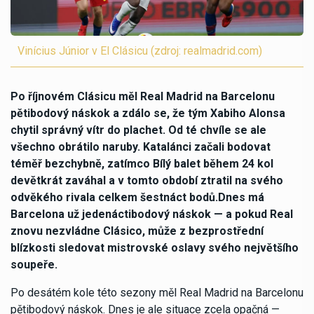
Vinícius Júnior v El Clásicu (zdroj: realmadrid.com)
Po říjnovém Clásicu měl Real Madrid na Barcelonu
pětibodový náskok a zdálo se, že tým Xabiho Alonsa
chytil správný vítr do plachet. Od té chvíle se ale
všechno obrátilo naruby. Katalánci začali bodovat
téměř bezchybně, zatímco Bílý balet během 24 kol
devětkrát zaváhal a v tomto období ztratil na svého
odvěkého rivala celkem šestnáct bodů.Dnes má
Barcelona už jedenáctibodový náskok — a pokud Real
znovu nezvládne Clásico, může z bezprostřední
blízkosti sledovat mistrovské oslavy svého největšího
soupeře.
Po desátém kole této sezony měl Real Madrid na Barcelonu
pětibodový náskok. Dnes je ale situace zcela opačná —