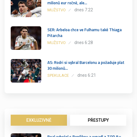
milionů eur ročně, ale…
dnes 7:22
MUŽSTVO
SER: Arbeloa chce ve Fulhamu také Thiaga
Pitarcha
dnes 6:28
MUŽSTVO
AS: Rodri si vybral Barcelonu a požaduje plat
30 milionů…
dnes 6:21
SPEKULACE
EXKLUZIVNĚ
PŘESTUPY
Real vyhořel s Benfikou a vypadl z TOP 8 v…