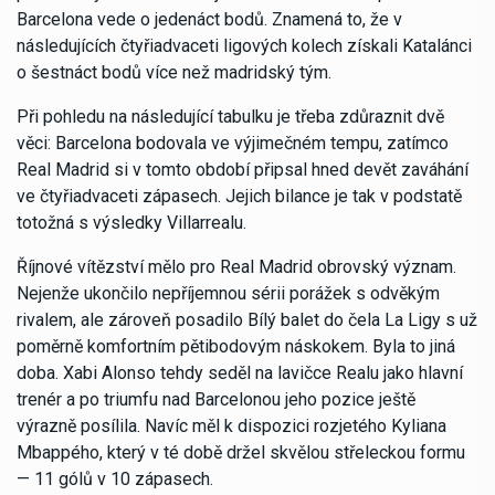
Barcelona vede o jedenáct bodů. Znamená to, že v
následujících čtyřiadvaceti ligových kolech získali Katalánci
o šestnáct bodů více než madridský tým.
Při pohledu na následující tabulku je třeba zdůraznit dvě
věci: Barcelona bodovala ve výjimečném tempu, zatímco
Real Madrid si v tomto období připsal hned devět zaváhání
ve čtyřiadvaceti zápasech. Jejich bilance je tak v podstatě
totožná s výsledky Villarrealu.
Říjnové vítězství mělo pro Real Madrid obrovský význam.
Nejenže ukončilo nepříjemnou sérii porážek s odvěkým
rivalem, ale zároveň posadilo Bílý balet do čela La Ligy s už
poměrně komfortním pětibodovým náskokem. Byla to jiná
doba. Xabi Alonso tehdy seděl na lavičce Realu jako hlavní
trenér a po triumfu nad Barcelonou jeho pozice ještě
výrazně posílila. Navíc měl k dispozici rozjetého Kyliana
Mbappého, který v té době držel skvělou střeleckou formu
— 11 gólů v 10 zápasech.