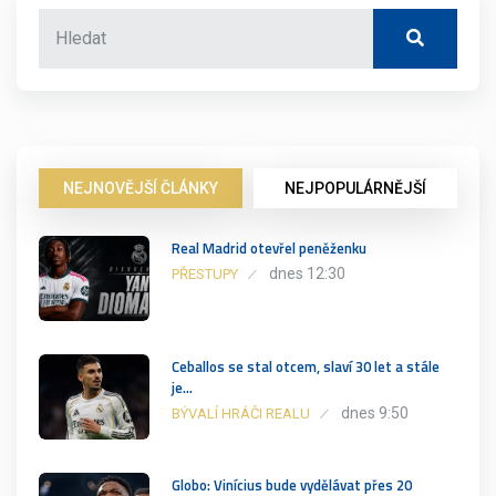
NEJNOVĚJŠÍ ČLÁNKY
NEJPOPULÁRNĚJŠÍ
Real Madrid otevřel peněženku
dnes 12:30
PŘESTUPY
Ceballos se stal otcem, slaví 30 let a stále
je…
dnes 9:50
BÝVALÍ HRÁČI REALU
Globo: Vinícius bude vydělávat přes 20