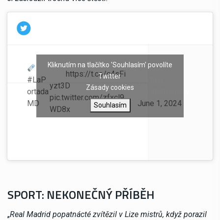
‚Una vez
Kliknutím na tlačítko 'Souhlasím' povolíte
— Mundo
más‘
https://t.co/c4sFi
Twitter
#LaP
Deportivo
yzt3D
Zásady cookies
ortada
(@mundodeportiv
pic.twitter.com/zfxcl9
MD
o)
June 1, 2024
Souhlasím
WD8x
SPORT: NEKONEČNÝ PŘÍBĚH
„
Real Madrid popatnácté zvítězil v Lize mistrů, když porazil