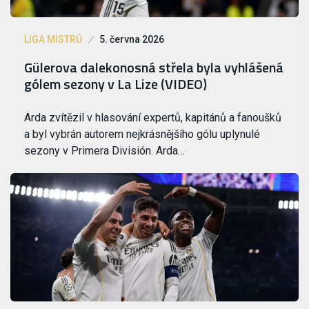
LIGA MISTRŮ
5. června 2026
Gülerova dalekonosná střela byla vyhlášená
gólem sezony v La Lize (VIDEO)
Arda zvítězil v hlasování expertů, kapitánů a fanoušků
a byl vybrán autorem nejkrásnějšího gólu uplynulé
sezony v Primera División. Arda…