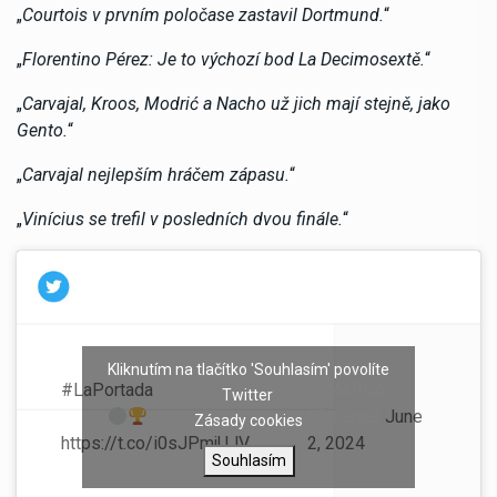
„
Courtois v prvním poločase zastavil Dortmund.
“
„
Florentino Pérez: Je to výchozí bod La Decimosextě.
“
„
Carvajal, Kroos, Modrić a Nacho už jich mají stejně, jako
Gento.
“
„
Carvajal nejlepším hráčem zápasu.
“
„
Vinícius se trefil v posledních dvou finále.
“
Kliknutím na tlačítko 'Souhlasím' povolíte
#LaPortada
Una máquina de
— MARCA
Twitter
ganar
(@marca)
June
Zásady cookies
https://t.co/i0sJPmjUJV
2, 2024
Souhlasím