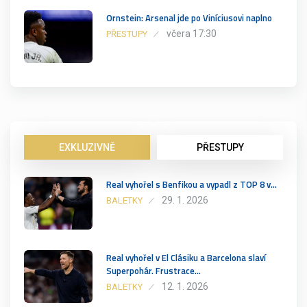
Ornstein: Arsenal jde po Viníciusovi naplno
včera 17:30
PŘESTUPY
EXKLUZIVNĚ
PŘESTUPY
Real vyhořel s Benfikou a vypadl z TOP 8 v…
29. 1. 2026
BALETKY
Real vyhořel v El Clásiku a Barcelona slaví
Superpohár. Frustrace…
12. 1. 2026
BALETKY