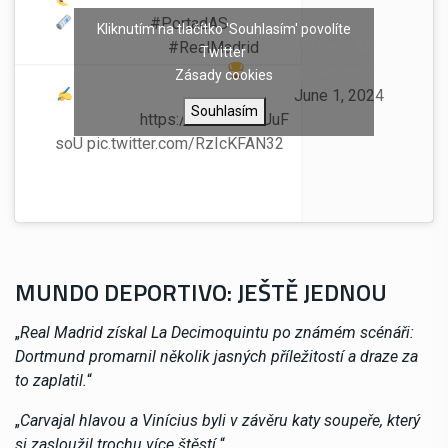
Esta es la
#PortadAS
de
Kliknutím na tlačítko 'Souhlasím' povolíte
mañana… con el
#RealMadrid
otra
— Diario AS
Twitter
vez campeón de Europa
(@diarioas)
Zásady cookies
June 1, 2024
Souhlasím
„Inmortales“
https://t.co/h2WhUuF
soU
pic.twitter.com/RzIcKFAN32
MUNDO DEPORTIVO: JEŠTĚ JEDNOU
„
Real Madrid získal La Decimoquintu po známém scénáři:
Dortmund promarnil několik jasných příležitostí a draze za
to zaplatil.
“
„
Carvajal hlavou a Vinícius byli v závěru katy soupeře, který
si zasloužil trochu více štěstí.
“