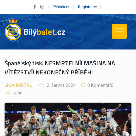
Přihlášení
Registrace
Španělský tisk: NESMRTELNÍ! MAŠINA NA
VÍTĚZSTVÍ! NEKONEČNÝ PŘÍBĚH!
LIGA MISTRŮ
2. června 2024
0 Komentářů
Laša