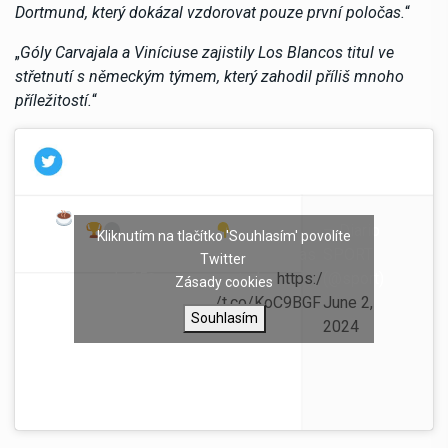
Dortmund, který dokázal vzdorovat pouze první poločas.
“
„
Góly Carvajala a Viníciuse zajistily Los Blancos titul ve
střetnutí s německým týmem, který zahodil příliš mnoho
příležitostí.
“
La prensa
Así han
— Diario
Kliknutím na tlačítko 'Souhlasím' povolíte
¡Bu
blanca enloquece
amanecido las
SPORT
Twitter
eno
con la 15ª
portadas
https:/
(@sport)
Zásady cookies
s
Champions del
/t.co/KoC9BGF
June 2,
día
Souhlasím
Real Madrid
6bs
2024
s!