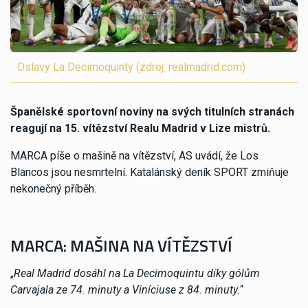
Oslavy La Decimoquinty (zdroj: realmadrid.com)
Španělské sportovní noviny na svých titulních stranách
reagují na 15. vítězství Realu Madrid v Lize mistrů.
MARCA píše o mašině na vítězství, AS uvádí, že Los
Blancos jsou nesmrtelní. Katalánský deník SPORT zmiňuje
nekonečný příběh.
MARCA: MAŠINA NA VÍTĚZSTVÍ
„
Real Madrid dosáhl na La Decimoquintu díky gólům
Carvajala ze 74. minuty a Viníciuse z 84. minuty.
“