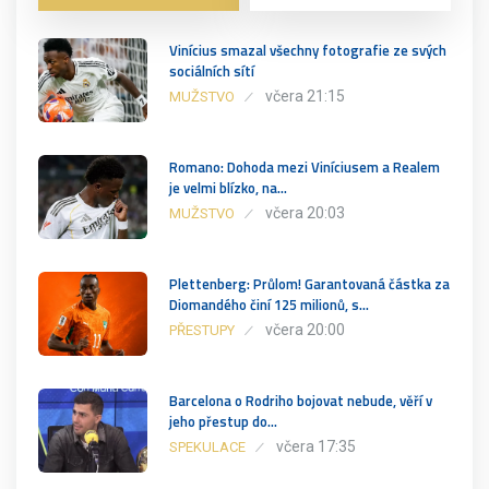
Vinícius smazal všechny fotografie ze svých
sociálních sítí
včera 21:15
MUŽSTVO
Romano: Dohoda mezi Viníciusem a Realem
je velmi blízko, na…
včera 20:03
MUŽSTVO
Plettenberg: Průlom! Garantovaná částka za
Diomandého činí 125 milionů, s…
včera 20:00
PŘESTUPY
Barcelona o Rodriho bojovat nebude, věří v
jeho přestup do…
včera 17:35
SPEKULACE