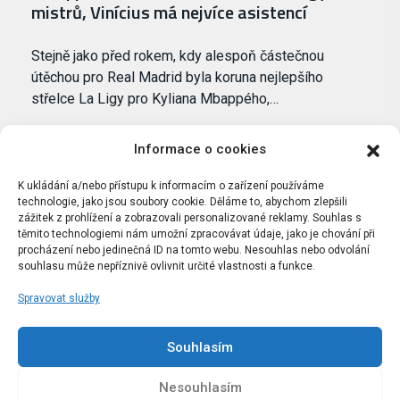
mistrů, Vinícius má nejvíce asistencí
Stejně jako před rokem, kdy alespoň částečnou
útěchou pro Real Madrid byla koruna nejlepšího
střelce La Ligy pro Kyliana Mbappého,…
Informace o cookies
K ukládání a/nebo přístupu k informacím o zařízení používáme
technologie, jako jsou soubory cookie. Děláme to, abychom zlepšili
zážitek z prohlížení a zobrazovali personalizované reklamy. Souhlas s
těmito technologiemi nám umožní zpracovávat údaje, jako je chování při
procházení nebo jedinečná ID na tomto webu. Nesouhlas nebo odvolání
souhlasu může nepříznivě ovlivnit určité vlastnosti a funkce.
Spravovat služby
Portál Bílýbalet.cz byl založen pod názvem Real-
Madrid.cz v roce 2007
Souhlasím
Kopírování obsahu je přísně zakázáno.
Nesouhlasím