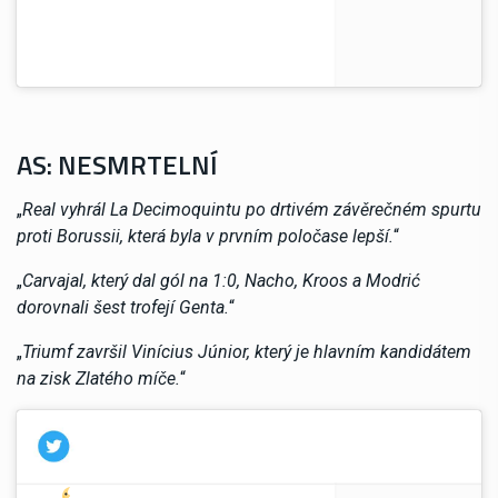
AS: NESMRTELNÍ
„
Real vyhrál La Decimoquintu po drtivém závěrečném spurtu
proti Borussii, která byla v prvním poločase lepší.
“
„
Carvajal, který dal gól na 1:0, Nacho, Kroos a Modrić
dorovnali šest trofejí Genta.
“
„
Triumf završil Vinícius Júnior, který je hlavním kandidátem
na zisk Zlatého míče.
“
¡Buenas noches!