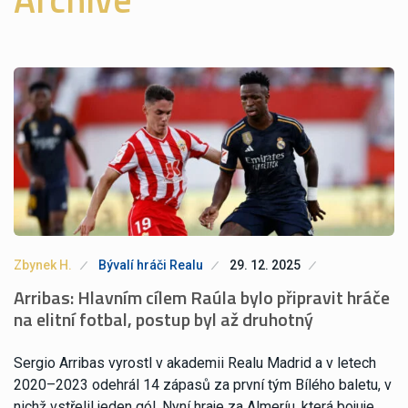
Zbynek H.
Bývalí hráči Realu
29. 12. 2025
Arribas: Hlavním cílem Raúla bylo připravit hráče
na elitní fotbal, postup byl až druhotný
Sergio Arribas vyrostl v akademii Realu Madrid a v letech
2020–2023 odehrál 14 zápasů za první tým Bílého baletu, v
nichž vstřelil jeden gól. Nyní hraje za Almeríu, která bojuje