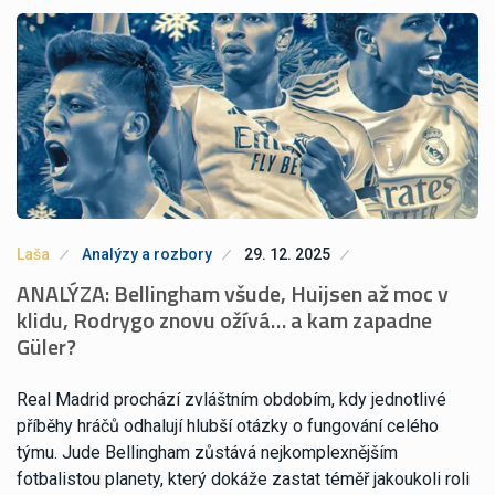
Laša
Analýzy a rozbory
29. 12. 2025
ANALÝZA: Bellingham všude, Huijsen až moc v
klidu, Rodrygo znovu ožívá… a kam zapadne
Güler?
Real Madrid prochází zvláštním obdobím, kdy jednotlivé
příběhy hráčů odhalují hlubší otázky o fungování celého
týmu. Jude Bellingham zůstává nejkomplexnějším
fotbalistou planety, který dokáže zastat téměř jakoukoli roli