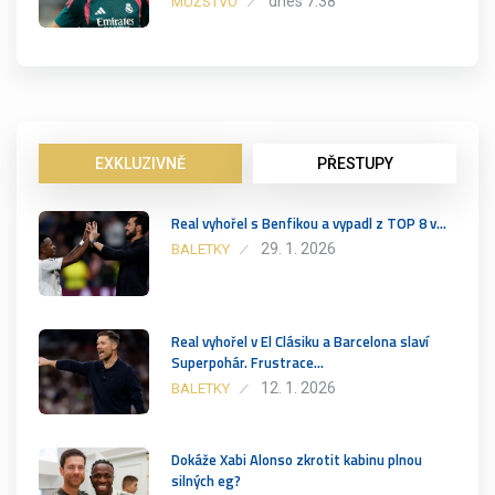
dnes 7:38
MUŽSTVO
EXKLUZIVNĚ
PŘESTUPY
Real vyhořel s Benfikou a vypadl z TOP 8 v…
29. 1. 2026
BALETKY
Real vyhořel v El Clásiku a Barcelona slaví
Superpohár. Frustrace…
12. 1. 2026
BALETKY
Dokáže Xabi Alonso zkrotit kabinu plnou
silných eg?