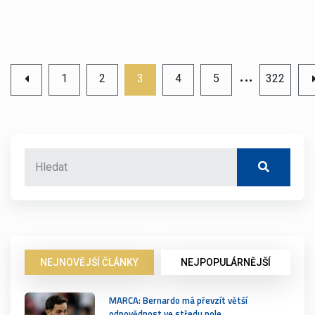
…
1
2
3
4
5
322
NEJNOVĚJŠÍ ČLÁNKY
NEJPOPULÁRNĚJŠÍ
MARCA: Bernardo má převzít větší
odpovědnost ve středu pole