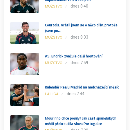
dnes 8:40
MUŽSTVO
Courtois: Vrátil jsem se o něco dřív, protože
jsem po…
dnes 8:33
MUŽSTVO
AS: Endrick zvažuje další hostování
dnes 7:59
MUŽSTVO
Kalendář Realu Madrid na nadcházející měsíc
dnes 7:44
LA LIGA
Mourinho chce posily? Jak část španělských
médií překroutila slova Portugalce