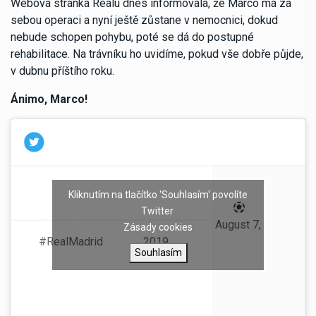
Webová stránka Realu dnes informovala, že Marco má za
sebou operaci a nyní ještě zůstane v nemocnici, dokud
nebude schopen pohybu, poté se dá do postupné
rehabilitace. Na trávníku ho uvidíme, pokud vše dobře půjde,
v dubnu příštího roku.
Ánimo, Marco!
Kliknutím na tlačítko 'Souhlasím' povolíte
Parte médico de
— Real Madrid C.F.
Twitter
Asensio.
(@realmadrid)
August 7,
Zásady cookies
#RealMadrid
2019
Souhlasím