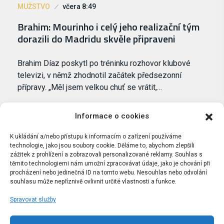
MUŽSTVO
včera 8:49
Brahim: Mourinho i celý jeho realizační tým
dorazili do Madridu skvěle připraveni
Brahim Díaz poskytl po tréninku rozhovor klubové
televizi, v němž zhodnotil začátek předsezonní
přípravy. „Měl jsem velkou chuť se vrátit,…
Informace o cookies
K ukládání a/nebo přístupu k informacím o zařízení používáme
technologie, jako jsou soubory cookie. Děláme to, abychom zlepšili
zážitek z prohlížení a zobrazovali personalizované reklamy. Souhlas s
těmito technologiemi nám umožní zpracovávat údaje, jako je chování při
procházení nebo jedinečná ID na tomto webu. Nesouhlas nebo odvolání
souhlasu může nepříznivě ovlivnit určité vlastnosti a funkce.
Spravovat služby
Portál Bílýbalet.cz byl založen pod názvem Real-
Madrid.cz v roce 2007