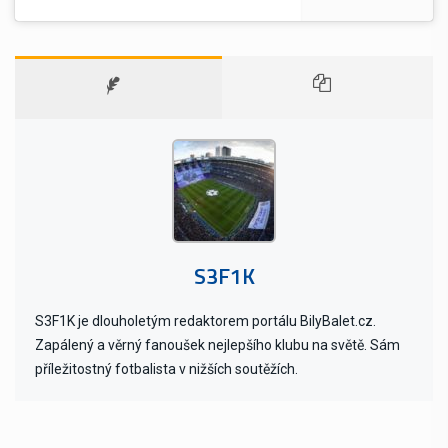
S3F1K
S3F1K je dlouholetým redaktorem portálu BilyBalet.cz.
Zapálený a věrný fanoušek nejlepšího klubu na světě. Sám
příležitostný fotbalista v nižších soutěžích.