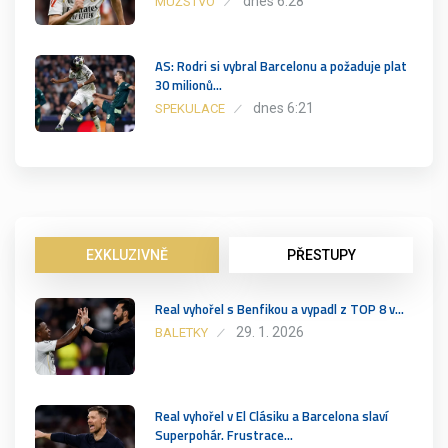
dnes 6:28
MUŽSTVO
AS: Rodri si vybral Barcelonu a požaduje plat
30 milionů…
dnes 6:21
SPEKULACE
EXKLUZIVNĚ
PŘESTUPY
Real vyhořel s Benfikou a vypadl z TOP 8 v…
29. 1. 2026
BALETKY
Real vyhořel v El Clásiku a Barcelona slaví
Superpohár. Frustrace…