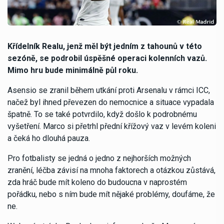
Křídelník Realu, jenž měl být jedním z tahounů v této
sezóně, se podrobil úspěšné operaci kolenních vazů.
Mimo hru bude minimálně půl roku.
Asensio se zranil během utkání proti Arsenalu v rámci ICC,
načež byl ihned převezen do nemocnice a situace vypadala
špatně. To se také potvrdilo, když došlo k podrobnému
vyšetření. Marco si přetrhl přední křížový vaz v levém koleni
a čeká ho dlouhá pauza.
Pro fotbalisty se jedná o jedno z nejhorších možných
zranění, léčba závisí na mnoha faktorech a otázkou zůstává,
zda hráč bude mít koleno do budoucna v naprostém
pořádku, nebo s ním bude mít nějaké problémy, doufáme, že
ne.