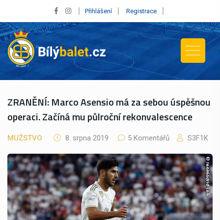
Přihlášení
Registrace
ZRANĚNÍ: Marco Asensio má za sebou úspěšnou
operaci. Začíná mu půlroční rekonvalescence
MUŽSTVO
8. srpna 2019
5 Komentářů
S3F1K