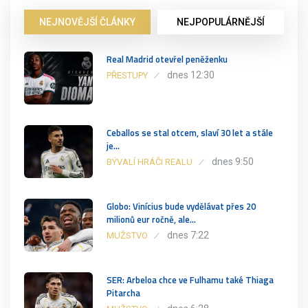
NEJNOVĚJŠÍ ČLÁNKY
NEJPOPULÁRNĚJŠÍ
Real Madrid otevřel peněženku
dnes 12:30
PŘESTUPY
Ceballos se stal otcem, slaví 30 let a stále
je…
dnes 9:50
BÝVALÍ HRÁČI REALU
Globo: Vinícius bude vydělávat přes 20
milionů eur ročně, ale…
dnes 7:22
MUŽSTVO
SER: Arbeloa chce ve Fulhamu také Thiaga
Pitarcha