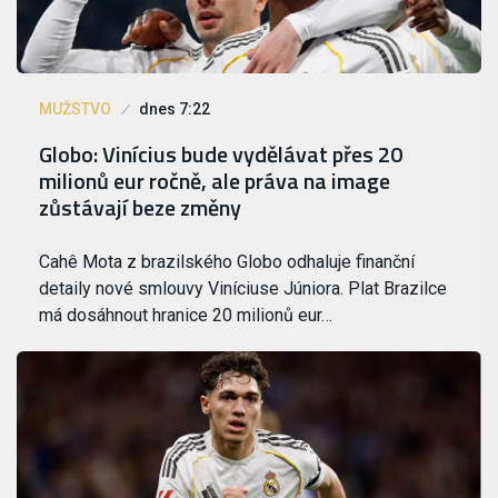
MUŽSTVO
dnes 7:22
Globo: Vinícius bude vydělávat přes 20
milionů eur ročně, ale práva na image
zůstávají beze změny
Cahê Mota z brazilského Globo odhaluje finanční
detaily nové smlouvy Viníciuse Júniora. Plat Brazilce
má dosáhnout hranice 20 milionů eur…