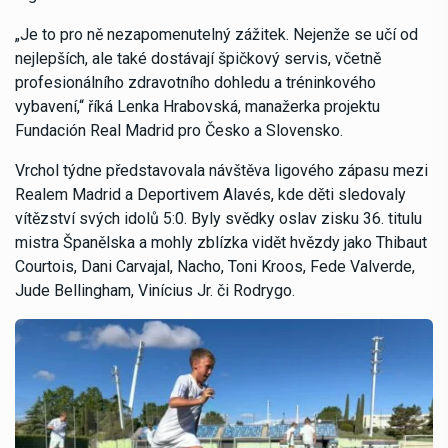
„Je to pro ně nezapomenutelný zážitek. Nejenže se učí od
nejlepších, ale také dostávají špičkový servis, včetně
profesionálního zdravotního dohledu a tréninkového
vybavení,“ říká Lenka Hrabovská, manažerka projektu
Fundación Real Madrid pro Česko a Slovensko.
Vrchol týdne představovala návštěva ligového zápasu mezi
Realem Madrid a Deportivem Alavés, kde děti sledovaly
vítězství svých idolů 5:0. Byly svědky oslav zisku 36. titulu
mistra Španělska a mohly zblízka vidět hvězdy jako Thibaut
Courtois, Dani Carvajal, Nacho, Toni Kroos, Fede Valverde,
Jude Bellingham, Vinícius Jr. či Rodrygo.