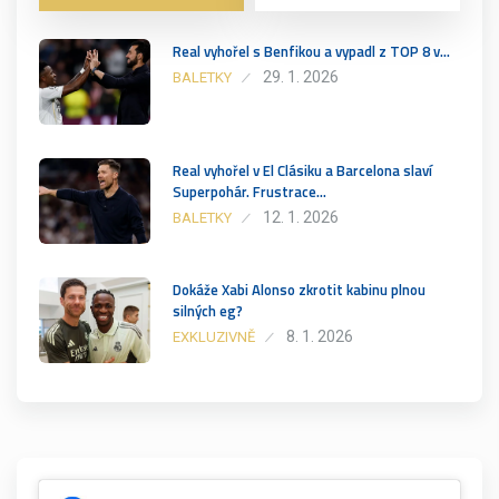
Real vyhořel s Benfikou a vypadl z TOP 8 v…
29. 1. 2026
BALETKY
Real vyhořel v El Clásiku a Barcelona slaví
Superpohár. Frustrace…
12. 1. 2026
BALETKY
Dokáže Xabi Alonso zkrotit kabinu plnou
silných eg?
8. 1. 2026
EXKLUZIVNĚ