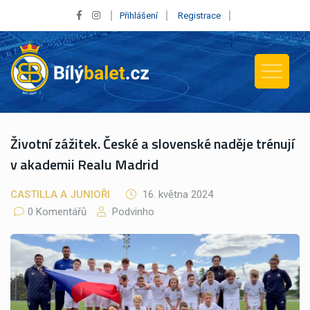
Přihlášení
Registrace
Životní zážitek. České a slovenské naděje trénují
v akademii Realu Madrid
CASTILLA A JUNIOŘI
16. května 2024
0 Komentářů
Podvinho