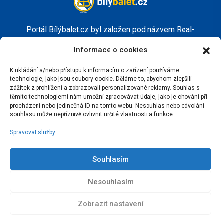
Portál Bílýbalet.cz byl založen pod názvem Real-
Madrid.cz v roce 2007
Informace o cookies
Kopírování obsahu je přísně zakázáno.
K ukládání a/nebo přístupu k informacím o zařízení používáme
technologie, jako jsou soubory cookie. Děláme to, abychom zlepšili
zážitek z prohlížení a zobrazovali personalizované reklamy. Souhlas s
těmito technologiemi nám umožní zpracovávat údaje, jako je chování při
procházení nebo jedinečná ID na tomto webu. Nesouhlas nebo odvolání
souhlasu může nepříznivě ovlivnit určité vlastnosti a funkce.
Spravovat služby
Souhlasím
Nesouhlasím
Zobrazit nastavení