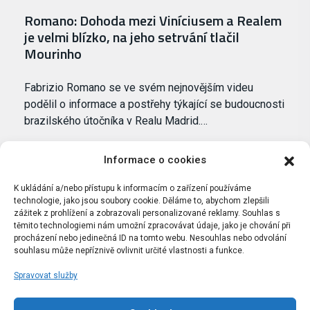
Romano: Dohoda mezi Viníciusem a Realem
je velmi blízko, na jeho setrvání tlačil
Mourinho
Fabrizio Romano se ve svém nejnovějším videu
podělil o informace a postřehy týkající se budoucnosti
brazilského útočníka v Realu Madrid.…
Informace o cookies
K ukládání a/nebo přístupu k informacím o zařízení používáme
technologie, jako jsou soubory cookie. Děláme to, abychom zlepšili
zážitek z prohlížení a zobrazovali personalizované reklamy. Souhlas s
těmito technologiemi nám umožní zpracovávat údaje, jako je chování při
procházení nebo jedinečná ID na tomto webu. Nesouhlas nebo odvolání
souhlasu může nepříznivě ovlivnit určité vlastnosti a funkce.
Spravovat služby
Portál Bílýbalet.cz byl založen pod názvem Real-
Madrid.cz v roce 2007