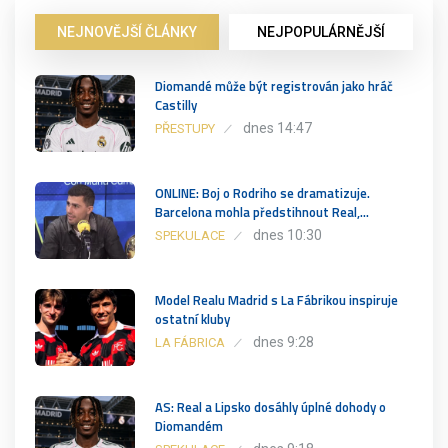
NEJNOVĚJŠÍ ČLÁNKY
NEJPOPULÁRNĚJŠÍ
Diomandé může být registrován jako hráč
Castilly
dnes 14:47
PŘESTUPY
ONLINE: Boj o Rodriho se dramatizuje.
Barcelona mohla předstihnout Real,…
dnes 10:30
SPEKULACE
Model Realu Madrid s La Fábrikou inspiruje
ostatní kluby
dnes 9:28
LA FÁBRICA
AS: Real a Lipsko dosáhly úplné dohody o
Diomandém