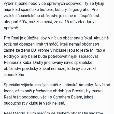
výběr z jedné nebo více správných odpovědí. Ty se týkají
například španělské historie, kultury, či geografie. Pro
získání španělského občanství je nutné mít úspěšnost
alespoň 60%, což znamená, že na 15 otázek odpoví
správně.
Pro Real je důležité, aby Vinícius občanství získal. Aktuálně
totiž má obsazen limit tří hráčů, kteří nemají občanství
žádné ze zemí EU. Kromě Viníciuse jsou to ještě Militao a
Rodrygo. Bílý balet bude potřebovat nějak zapracovat
Reiniera a Kuba. Druhý jmenovaný navíc španělské
občanství prakticky získat nemůže, leda by se zřekl
japonského.
Speciální výjimku mají jen hráči z Latinské Ameriky. Navíc od
ledna, až skončí přechodné období po Brexitu, by musel
Real řešit podobnou věc i s Garethem Balem, jehož
budoucnost v klubu je však nejistá.
Real Madrid svým hráčům se ziskem občanství vydatně