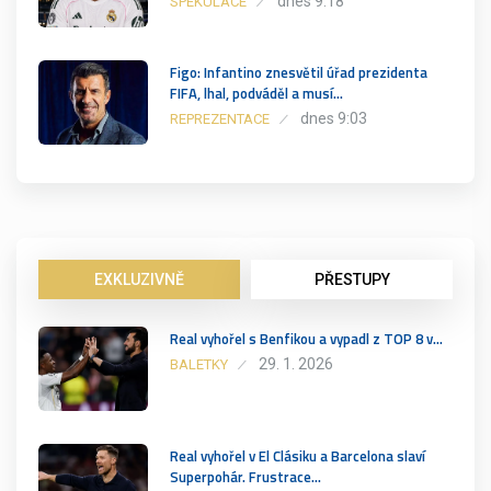
dnes 9:18
SPEKULACE
Figo: Infantino znesvětil úřad prezidenta
FIFA, lhal, podváděl a musí…
dnes 9:03
REPREZENTACE
EXKLUZIVNĚ
PŘESTUPY
Real vyhořel s Benfikou a vypadl z TOP 8 v…
29. 1. 2026
BALETKY
Real vyhořel v El Clásiku a Barcelona slaví
Superpohár. Frustrace…