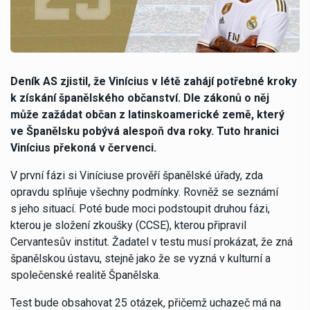
Deník AS zjistil, že Vinícius v létě zahájí potřebné kroky
k získání španělského občanství. Dle zákonů o něj
může zažádat občan z latinskoamerické země, který
ve Španělsku pobývá alespoň dva roky. Tuto hranici
Vinícius překoná v červenci.
V první fázi si Viníciuse prověří španělské úřady, zda
opravdu splňuje všechny podmínky. Rovněž se seznámí
s jeho situací. Poté bude moci podstoupit druhou fázi,
kterou je složení zkoušky (CCSE), kterou připravil
Cervantesův institut. Žadatel v testu musí prokázat, že zná
španělskou ústavu, stejně jako že se vyzná v kulturní a
společenské realitě Španělska.
Test bude obsahovat 25 otázek, přičemž uchazeč má na