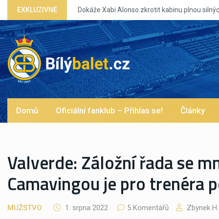
Xabi Alonso zkrotit kabinu plnou silných eg?
EXKLUZIVNĚ
Domů
Oficiální fanklub – Přihlas se!
Články
Valverde: Záložní řada se 
Camavingou je pro trenéra p
MUŽSTVO
1. srpna 2022
5 Komentářů
Zbynek H.