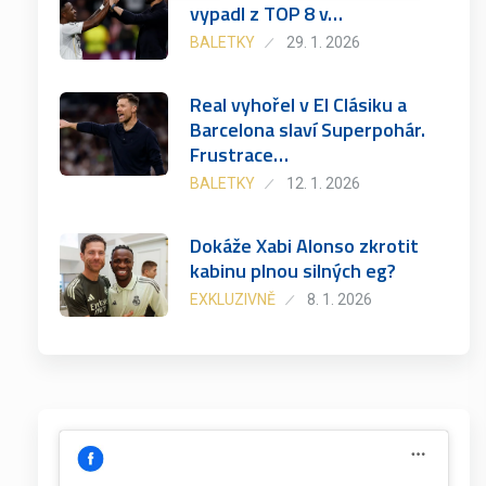
vypadl z TOP 8 v…
BALETKY
29. 1. 2026
Real vyhořel v El Clásiku a
Barcelona slaví Superpohár.
Frustrace…
BALETKY
12. 1. 2026
Dokáže Xabi Alonso zkrotit
kabinu plnou silných eg?
EXKLUZIVNĚ
8. 1. 2026