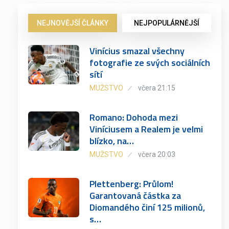
NEJNOVĚJŠÍ ČLÁNKY
NEJPOPULÁRNĚJŠÍ
Vinícius smazal všechny
fotografie ze svých sociálních
sítí
MUŽSTVO
včera 21:15
Romano: Dohoda mezi
Viníciusem a Realem je velmi
blízko, na…
MUŽSTVO
včera 20:03
Plettenberg: Průlom!
Garantovaná částka za
Diomandého činí 125 milionů,
s…