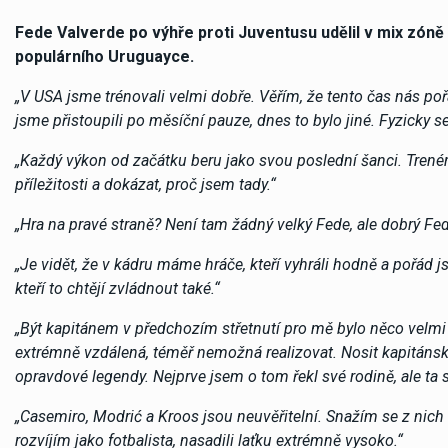
Fede Valverde po výhře proti Juventusu udělil v mix zón
populárního Uruguayce.
„V USA jsme trénovali velmi dobře. Věřím, že tento čas nás p
jsme přistoupili po měsíční pauze, dnes to bylo jiné. Fyzicky se 
„Každý výkon od začátku beru jako svou poslední šanci. Trenér 
příležitosti a dokázat, proč jsem tady.“
„Hra na pravé straně? Není tam žádný velký Fede, ale dobrý Fe
„Je vidět, že v kádru máme hráče, kteří vyhráli hodně a pořád 
kteří to chtějí zvládnout také.“
„Být kapitánem v předchozím střetnutí pro mě bylo něco velmi 
extrémně vzdálená, téměř nemožná realizovat. Nosit kapitánsk
opravdové legendy. Nejprve jsem o tom řekl své rodině, ale ta 
„Casemiro, Modrić a Kroos jsou neuvěřitelní. Snažím se z nich 
rozvíjím jako fotbalista, nasadili laťku extrémně vysoko.“