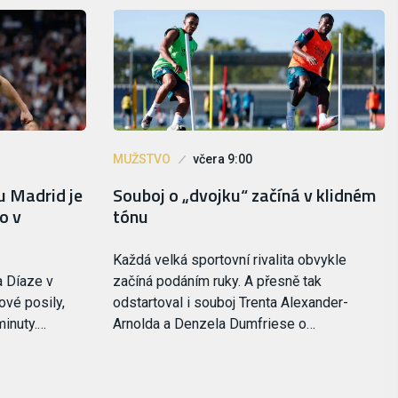
MUŽSTVO
včera 9:00
u Madrid je
Souboj o „dvojku“ začíná v klidném
o v
tónu
Každá velká sportovní rivalita obvykle
a Díaze v
začíná podáním ruky. A přesně tak
ové posily,
odstartoval i souboj Trenta Alexander-
minuty.…
Arnolda a Denzela Dumfriese o…