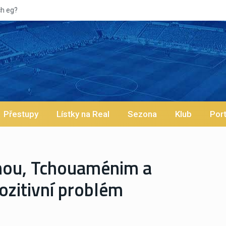
Vypískan
Přestupy
Lístky na Real
Sezona
Klub
Port
mnou, Tchouaménim a
ozitivní problém