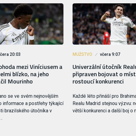
čera 20:03
MUŽSTVO
včera 9:07
hoda mezi Viníciusem a
Univerzální útočník Real
elmi blízko, na jeho
připraven bojovat o míst
ačil Mourinho
rostoucí konkurenci
ano se ve svém nejnovějším
Každé léto přináší pro Brahim
o informace a postřehy týkající
Realu Madrid stejnou výzvu: n
i brazilského útočníka v
větší konkurenci a další boj o 
.…