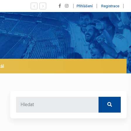
ý Vinícius! Blíží se jeho odchod z Realu a pustí se klub na trh už v led
Přihlášení
Registrace
ál