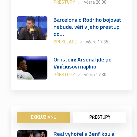
PŘESTUPY
včera 20:00
Barcelona o Rodriho bojovat
nebude, věří v jeho přestup
do…
SPEKULACE
včera 17:35
Ornstein: Arsenal jde po
Viníciusovi naplno
PŘESTUPY
včera 17:30
EXKLUZIVNĚ
PŘESTUPY
Real vyhořel s Benfikou a