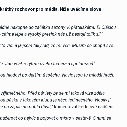
ě krátký rozhovor pro média. Níže uvádíme slova
ořádně nakopne do začátku sezony. K přátelskému El Clásicu
cítíme lépe a vysoký presink nás už nestojí tolik sil.“
to vidí a já jsem taky rád, že mi věří. Musím se chopit své
de. Jdu však v rytmu svého trenéra a spoluhráčů
.“
jsou hladoví po dalším úspěchu. Navíc jsou tu mladší hráči,
výjimečného. Před pár lety by se mi taková vize zdála
ou pásku v takovém klubu je něco jedinečného. Nosily jí
se na zápas nemohla dívat,“
komentoval Fede své nadšení.
načerpat co nejvíc a bojovat o místo v sestavě. S nimi se