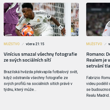
MUŽSTVO
včera 21:15
MUŽSTVO
v
Vinícius smazal všechny fotografie
Romano: Do
ze svých sociálních sítí
Realem je v
setrvání tl
Brazilská hvězda překvapila fotbalový svět,
když odstranila všechny fotografie ze
Fabrizio Rom
svých profilů na sociálních sítích právě v
videu podělil 
týdnu, který může…
se budoucnost
Realu Madrid