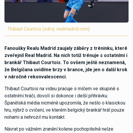
Thibaut Courtois (zdroj: realmadrid.com)
Fanoušky Realu Madrid zaujaly záběry z tréninku, které
zveřejnil Real Madrid. Na nich totiž trénuje s ostatními i
brankář Thibaut Courtois. To ovšem ještě neznamená,
že Belgičana uvidíme brzy v brance, jde jen o další krok
v náročné rekonvalescenci.
Thibaut Courtois na videu pracuje s míčem ve skupině s
ostatními hráči, dovolí si dokonce i delší přihrávku.
Španělská média nicméně upozornila, že nešlo o klasickou
hru, nýbrž o cvičení, ve kterém belgický brankář hrál pouze
nohami a nehrozil mu kontakt.
Návrat po vážném zranění kolene pochopitelně nelze