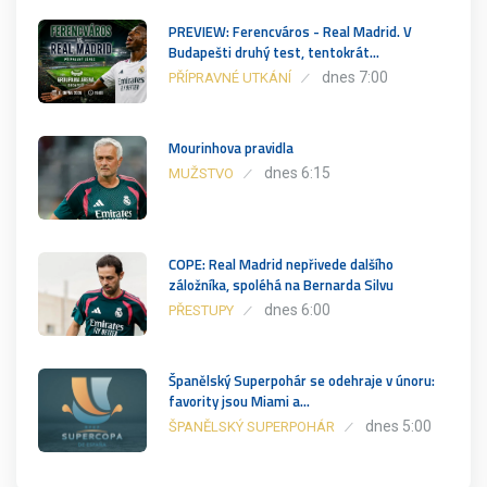
PREVIEW: Ferencváros - Real Madrid. V
Budapešti druhý test, tentokrát…
dnes 7:00
PŘÍPRAVNÉ UTKÁNÍ
Mourinhova pravidla
dnes 6:15
MUŽSTVO
COPE: Real Madrid nepřivede dalšího
záložníka, spoléhá na Bernarda Silvu
dnes 6:00
PŘESTUPY
Španělský Superpohár se odehraje v únoru:
favority jsou Miami a…
dnes 5:00
ŠPANĚLSKÝ SUPERPOHÁR