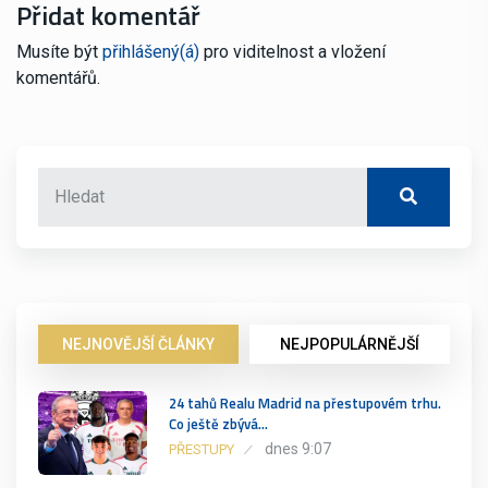
Přidat komentář
Musíte být
přihlášený(á)
pro viditelnost a vložení
komentářů.
NEJNOVĚJŠÍ ČLÁNKY
NEJPOPULÁRNĚJŠÍ
24 tahů Realu Madrid na přestupovém trhu.
Co ještě zbývá…
dnes 9:07
PŘESTUPY