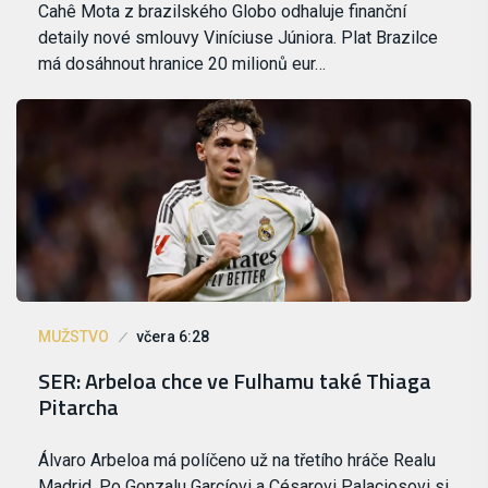
Cahê Mota z brazilského Globo odhaluje finanční
detaily nové smlouvy Viníciuse Júniora. Plat Brazilce
má dosáhnout hranice 20 milionů eur…
MUŽSTVO
včera 6:28
SER: Arbeloa chce ve Fulhamu také Thiaga
Pitarcha
Álvaro Arbeloa má políčeno už na třetího hráče Realu
Madrid. Po Gonzalu Garcíovi a Césarovi Palaciosovi si