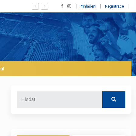
Vypískaný Vinícius! Blíží se jeho odchod z Rea
Přihlášení
Registrace
ál