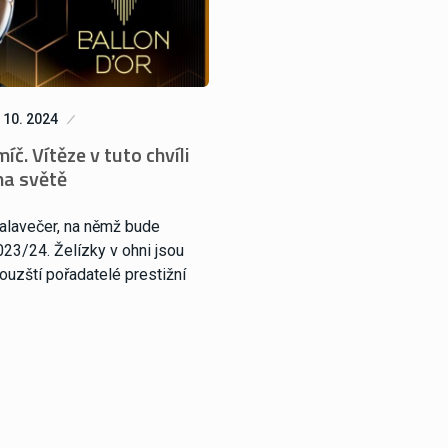
 10. 2024
č. Vítěze v tuto chvíli
na světě
galavečer, na němž bude
23/24. Želízky v ohni jsou
ouzští pořadatelé prestižní