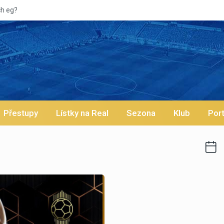
ch eg?
Přestupy
Lístky na Real
Sezona
Klub
Port