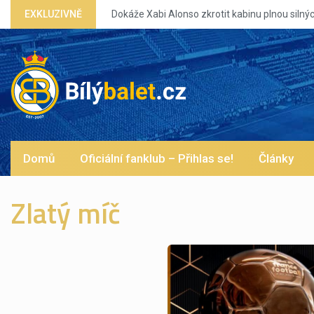
EXKLUZIVNĚ
Dokáže Xabi Alonso zkrotit kabinu plnou silný
Domů
Oficiální fanklub – Přihlas se!
Články
Zlatý míč