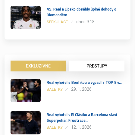
AS: Real a Lipsko dosáhly úplné dohody o
Diomandém
dnes 9:18
SPEKULACE
EXKLUZIVNĚ
PŘESTUPY
Real vyhořel s Benfikou a vypadl z TOP 8 v…
29. 1. 2026
BALETKY
Real vyhořel v El Clásiku a Barcelona slaví
Superpohár. Frustrace…
12. 1. 2026
BALETKY