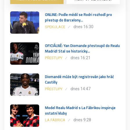
ONLINE: Podle médií se Rodri rozhodl pro
přestup do Barcelony…
dnes 16:30
SPEKULACE
OFICIÁLNĚ: Yan Diomande přestoupil do Realu
Madrid! Stal se historicky…
dnes 16:21
PŘESTUPY
Diomandé může být registrován jako hráč
Castilly
dnes 14:47
PŘESTUPY
Model Realu Madrid s La Fábrikou inspiruje
ostatní kluby
dnes 9:28
LA FÁBRICA