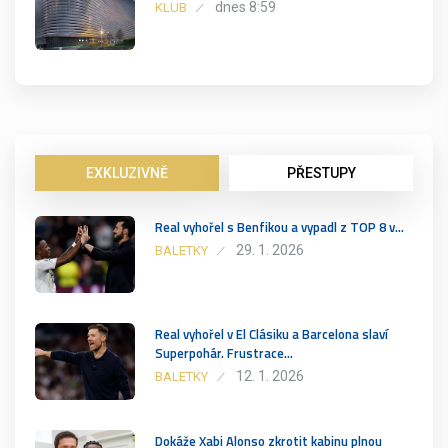
dnes 8:59
KLUB
EXKLUZIVNĚ
PŘESTUPY
Real vyhořel s Benfikou a vypadl z TOP 8 v…
29. 1. 2026
BALETKY
Real vyhořel v El Clásiku a Barcelona slaví
Superpohár. Frustrace…
12. 1. 2026
BALETKY
Dokáže Xabi Alonso zkrotit kabinu plnou