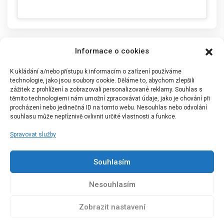
Informace o cookies
K ukládání a/nebo přístupu k informacím o zařízení používáme
technologie, jako jsou soubory cookie. Děláme to, abychom zlepšili
zážitek z prohlížení a zobrazovali personalizované reklamy. Souhlas s
těmito technologiemi nám umožní zpracovávat údaje, jako je chování při
procházení nebo jedinečná ID na tomto webu. Nesouhlas nebo odvolání
souhlasu může nepříznivě ovlivnit určité vlastnosti a funkce.
Spravovat služby
Portál Bílýbalet.cz byl založen pod názvem Real-
Madrid.cz v roce 2007
Souhlasím
Kopírování obsahu je přísně zakázáno.
Nesouhlasím
Zobrazit nastavení