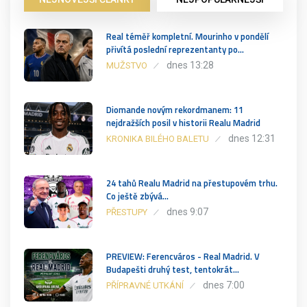
Real téměř kompletní. Mourinho v pondělí
přivítá poslední reprezentanty po…
dnes 13:28
MUŽSTVO
Diomande novým rekordmanem: 11
nejdražších posil v historii Realu Madrid
dnes 12:31
KRONIKA BILÉHO BALETU
24 tahů Realu Madrid na přestupovém trhu.
Co ještě zbývá…
dnes 9:07
PŘESTUPY
PREVIEW: Ferencváros - Real Madrid. V
Budapešti druhý test, tentokrát…
dnes 7:00
PŘÍPRAVNÉ UTKÁNÍ