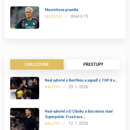
Mourinhova pravidla
dnes 6:15
MUŽSTVO
EXKLUZIVNĚ
PŘESTUPY
Real vyhořel s Benfikou a vypadl z TOP 8 v…
29. 1. 2026
BALETKY
Real vyhořel v El Clásiku a Barcelona slaví
Superpohár. Frustrace…
12. 1. 2026
BALETKY