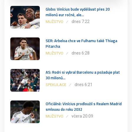
Globo: Vinícius bude vydělávat přes 20
milionů eur ročně, ale…
dnes 7:22
MUŽSTVO
SER: Arbeloa chce ve Fulhamu také Thiaga
Pitarcha
dnes 6:28
MUŽSTVO
AS: Rodri si vybral Barcelonu a požaduje plat
30 milionů…
dnes 6:21
SPEKULACE
Oficiálně: Vinícius prodloužil s Realem Madrid
smlouvu do roku 2032
včera 20:09
MUŽSTVO