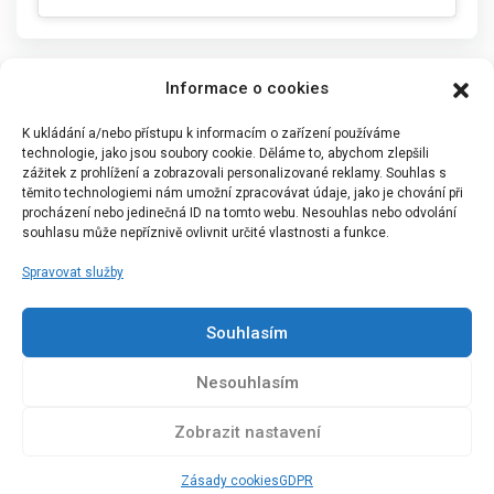
Informace o cookies
K ukládání a/nebo přístupu k informacím o zařízení používáme
technologie, jako jsou soubory cookie. Děláme to, abychom zlepšili
zážitek z prohlížení a zobrazovali personalizované reklamy. Souhlas s
těmito technologiemi nám umožní zpracovávat údaje, jako je chování při
procházení nebo jedinečná ID na tomto webu. Nesouhlas nebo odvolání
souhlasu může nepříznivě ovlivnit určité vlastnosti a funkce.
Spravovat služby
Portál Bílýbalet.cz byl založen pod názvem Real-
Madrid.cz v roce 2007
Souhlasím
Kopírování obsahu je přísně zakázáno.
Nesouhlasím
Zobrazit nastavení
Zásady cookies
GDPR