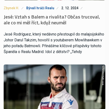
Zbynek H.
Bývalí hráči Realu
2. 12. 2024
Jesé: Vztah s Balem a rivalita? Občas trucoval,
ale co mi měl říct, když neuměl
Jesé Rodríguez, který nedávno přestoupil do malajsijského
Johor Darul Takzim, hovořil s youtuberem Mowlihawkem v
jeho pořadu Batmowli. Přinášíme klíčové příspěvky tohoto
Španěla o Realu Madrid. Idol z dětství? „Tehdy