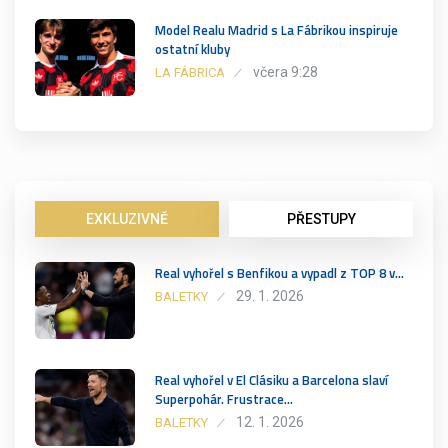
Model Realu Madrid s La Fábrikou inspiruje
ostatní kluby
včera 9:28
LA FÁBRICA
EXKLUZIVNĚ
PŘESTUPY
Real vyhořel s Benfikou a vypadl z TOP 8 v…
29. 1. 2026
BALETKY
Real vyhořel v El Clásiku a Barcelona slaví
Superpohár. Frustrace…
12. 1. 2026
BALETKY