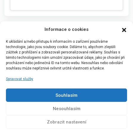
Informace o cookies
K ukládání a/nebo přístupu k informacím o zařízení používáme
technologie, jako jsou soubory cookie. Děláme to, abychom zlepšili
zážitek z prohlížení a zobrazovali personalizované reklamy. Souhlas s
těmito technologiemi nám umožní zpracovávat údaje, jako je chování při
procházení nebo jedinečná ID na tomto webu. Nesouhlas nebo odvolání
souhlasu může nepříznivě ovlivnit určité vlastnosti a funkce.
Spravovat služby
Portál Bílýbalet.cz byl založen pod názvem Real-
Madrid.cz v roce 2007
Souhlasím
Kopírování obsahu je přísně zakázáno.
Nesouhlasím
Zobrazit nastavení