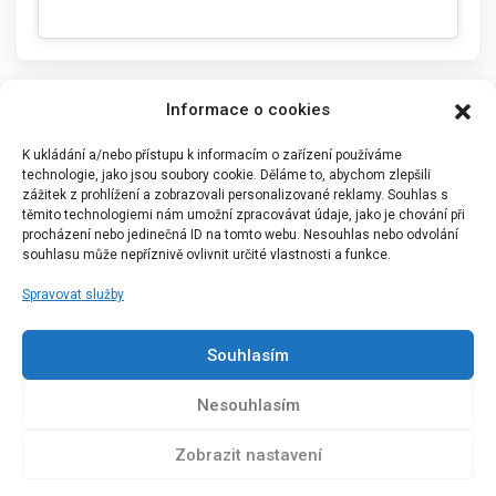
Informace o cookies
K ukládání a/nebo přístupu k informacím o zařízení používáme
technologie, jako jsou soubory cookie. Děláme to, abychom zlepšili
zážitek z prohlížení a zobrazovali personalizované reklamy. Souhlas s
těmito technologiemi nám umožní zpracovávat údaje, jako je chování při
procházení nebo jedinečná ID na tomto webu. Nesouhlas nebo odvolání
souhlasu může nepříznivě ovlivnit určité vlastnosti a funkce.
Spravovat služby
Portál Bílýbalet.cz byl založen pod názvem Real-
Madrid.cz v roce 2007
Souhlasím
Kopírování obsahu je přísně zakázáno.
Nesouhlasím
Zobrazit nastavení