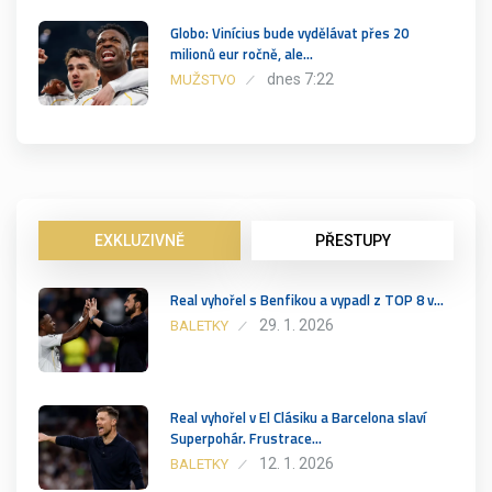
Globo: Vinícius bude vydělávat přes 20
milionů eur ročně, ale…
dnes 7:22
MUŽSTVO
EXKLUZIVNĚ
PŘESTUPY
Real vyhořel s Benfikou a vypadl z TOP 8 v…
29. 1. 2026
BALETKY
Real vyhořel v El Clásiku a Barcelona slaví
Superpohár. Frustrace…
12. 1. 2026
BALETKY