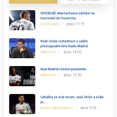
OFICIÁLNĚ: Mastantuono odchází na
hostování do Fiorentiny
dnes 17:19
HOSTOVÁNÍ
Rodri může rozhodnout o celém
přestupovém létě Realu Madrid
dnes 14:02
PŘESTUPY
Real Madrid otevřel peněženku
dnes 12:30
PŘESTUPY
Ceballos se stal otcem, slaví 30 let a stále
je…
dnes 9:50
BÝVALÍ HRÁČI REALU