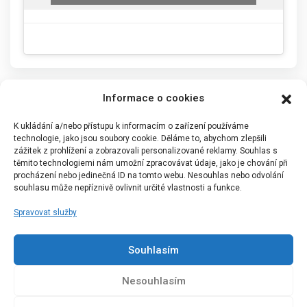
Informace o cookies
K ukládání a/nebo přístupu k informacím o zařízení používáme
technologie, jako jsou soubory cookie. Děláme to, abychom zlepšili
zážitek z prohlížení a zobrazovali personalizované reklamy. Souhlas s
těmito technologiemi nám umožní zpracovávat údaje, jako je chování při
procházení nebo jedinečná ID na tomto webu. Nesouhlas nebo odvolání
souhlasu může nepříznivě ovlivnit určité vlastnosti a funkce.
Spravovat služby
Portál Bílýbalet.cz byl založen pod názvem Real-
Madrid.cz v roce 2007
Souhlasím
Kopírování obsahu je přísně zakázáno.
Nesouhlasím