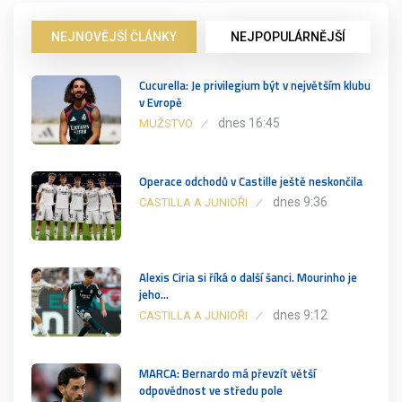
NEJNOVĚJŠÍ ČLÁNKY
NEJPOPULÁRNĚJŠÍ
Cucurella: Je privilegium být v největším klubu
v Evropě
dnes 16:45
MUŽSTVO
Operace odchodů v Castille ještě neskončila
dnes 9:36
CASTILLA A JUNIOŘI
Alexis Ciria si říká o další šanci. Mourinho je
jeho…
dnes 9:12
CASTILLA A JUNIOŘI
MARCA: Bernardo má převzít větší
odpovědnost ve středu pole