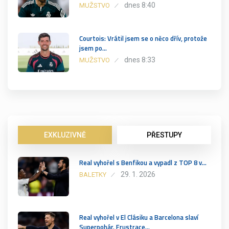
dnes 8:40
MUŽSTVO
Courtois: Vrátil jsem se o něco dřív, protože
jsem po…
dnes 8:33
MUŽSTVO
EXKLUZIVNĚ
PŘESTUPY
Real vyhořel s Benfikou a vypadl z TOP 8 v…
29. 1. 2026
BALETKY
Real vyhořel v El Clásiku a Barcelona slaví
Superpohár. Frustrace…