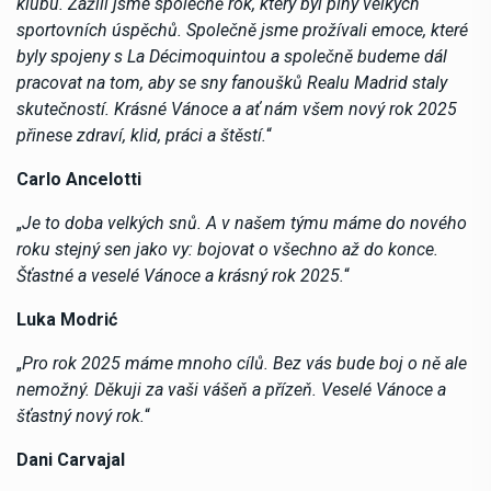
klubu. Zažili jsme společně rok, který byl plný velkých
sportovních úspěchů. Společně jsme prožívali emoce, které
byly spojeny s La Décimoquintou a společně budeme dál
pracovat na tom, aby se sny fanoušků Realu Madrid staly
skutečností. Krásné Vánoce a ať nám všem nový rok 2025
přinese zdraví, klid, práci a štěstí.
“
Carlo Ancelotti
„
Je to doba velkých snů. A v našem týmu máme do nového
roku stejný sen jako vy: bojovat o všechno až do konce.
Šťastné a veselé Vánoce a krásný rok 2025.
“
Luka Modrić
„
Pro rok 2025 máme mnoho cílů. Bez vás bude boj o ně ale
nemožný. Děkuji za vaši vášeň a přízeň. Veselé Vánoce a
šťastný nový rok.
“
Dani Carvajal