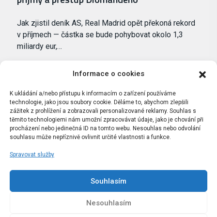
Jak zjistil deník AS, Real Madrid opět překoná rekord
v příjmech — částka se bude pohybovat okolo 1,3
miliardy eur,…
Informace o cookies
K ukládání a/nebo přístupu k informacím o zařízení používáme
technologie, jako jsou soubory cookie. Děláme to, abychom zlepšili
zážitek z prohlížení a zobrazovali personalizované reklamy. Souhlas s
těmito technologiemi nám umožní zpracovávat údaje, jako je chování při
procházení nebo jedinečná ID na tomto webu. Nesouhlas nebo odvolání
souhlasu může nepříznivě ovlivnit určité vlastnosti a funkce.
Spravovat služby
Portál Bílýbalet.cz byl založen pod názvem Real-
Madrid.cz v roce 2007
Souhlasím
Kopírování obsahu je přísně zakázáno.
Nesouhlasím