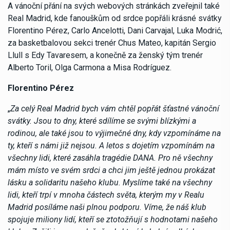
A vánoční přání na svých webových stránkách zveřejnil také
Real Madrid, kde fanouškům od srdce popřáli krásné svátky
Florentino Pérez, Carlo Ancelotti, Dani Carvajal, Luka Modrić,
za basketbalovou sekci trenér Chus Mateo, kapitán Sergio
Llull s Edy Tavaresem, a konečně za ženský tým trenér
Alberto Toril, Olga Carmona a Misa Rodríguez.
Florentino Pérez
„
Za celý Real Madrid bych vám chtěl popřát šťastné vánoční
svátky. Jsou to dny, které sdílíme se svými blízkými a
rodinou, ale také jsou to výjimečné dny, kdy vzpomínáme na
ty, kteří s námi již nejsou. A letos s dojetím vzpomínám na
všechny lidi, které zasáhla tragédie DANA. Pro ně všechny
mám místo ve svém srdci a chci jim ještě jednou prokázat
lásku a solidaritu našeho klubu. Myslíme také na všechny
lidi, kteří trpí v mnoha částech světa, kterým my v Realu
Madrid posíláme naši plnou podporu. Víme, že náš klub
spojuje miliony lidí, kteří se ztotožňují s hodnotami našeho