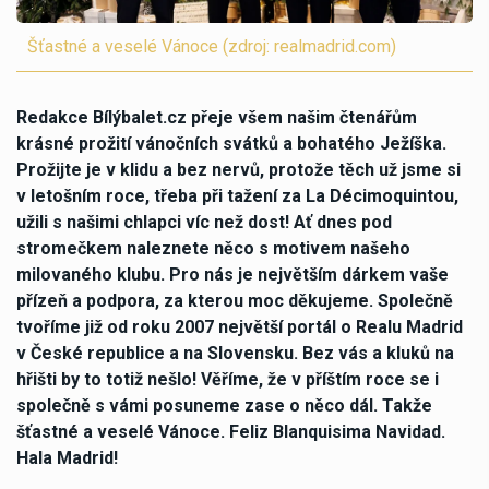
Šťastné a veselé Vánoce (zdroj: realmadrid.com)
Redakce Bílýbalet.cz přeje všem našim čtenářům
krásné prožití vánočních svátků a bohatého Ježíška.
Prožijte je v klidu a bez nervů, protože těch už jsme si
v letošním roce, třeba při tažení za La Décimoquintou,
užili s našimi chlapci víc než dost! Ať dnes pod
stromečkem naleznete něco s motivem našeho
milovaného klubu. Pro nás je největším dárkem vaše
přízeň a podpora, za kterou moc děkujeme. Společně
tvoříme již od roku 2007 největší portál o Realu Madrid
v České republice a na Slovensku. Bez vás a kluků na
hřišti by to totiž nešlo! Věříme, že v příštím roce se i
společně s vámi posuneme zase o něco dál. Takže
šťastné a veselé Vánoce. Feliz Blanquisima Navidad.
Hala Madrid!