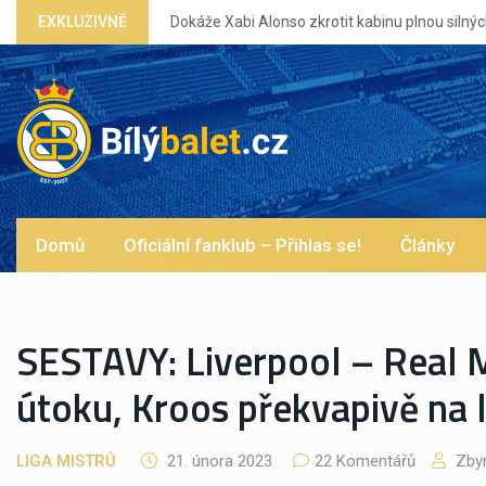
EXKLUZIVNĚ
Domů
Oficiální fanklub – Přihlas se!
Články
SESTAVY: Liverpool – Real 
útoku, Kroos překvapivě na 
LIGA MISTRŮ
21. února 2023
22 Komentářů
Zbyn