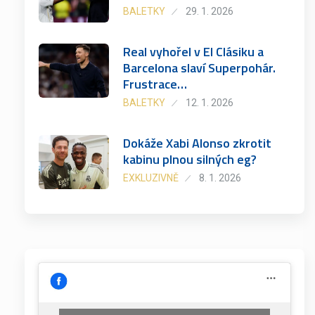
BALETKY
29. 1. 2026
Real vyhořel v El Clásiku a
Barcelona slaví Superpohár.
Frustrace…
BALETKY
12. 1. 2026
Dokáže Xabi Alonso zkrotit
kabinu plnou silných eg?
EXKLUZIVNĚ
8. 1. 2026