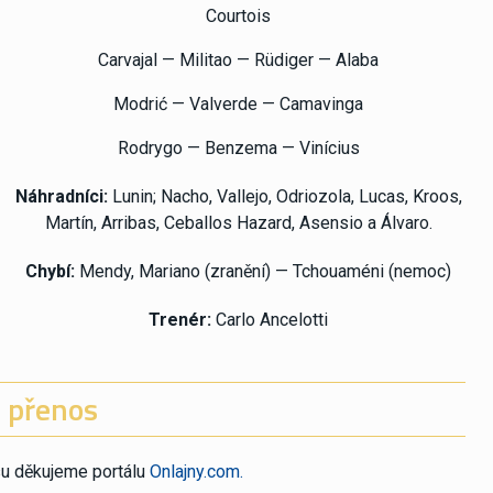
Courtois
Carvajal — Militao — Rüdiger — Alaba
Modrić — Valverde — Camavinga
Rodrygo — Benzema — Vinícius
Náhradníci:
Lunin; Nacho, Vallejo, Odriozola, Lucas, Kroos,
Martín, Arribas, Ceballos Hazard, Asensio a Álvaro.
Chybí:
Mendy, Mariano (zranění) — Tchouaméni (nemoc)
Trenér:
Carlo Ancelotti
 přenos
su děkujeme portálu
Onlajny.com.