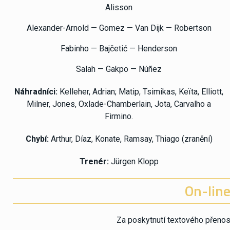
Alisson
Alexander-Arnold — Gomez — Van Dijk — Robertson
Fabinho — Bajčetić — Henderson
Salah — Gakpo — Núñez
Náhradníci:
Kelleher, Adrian; Matip, Tsimikas, Keïta, Elliott,
Milner, Jones, Oxlade-Chamberlain, Jota, Carvalho a
Firmino.
Chybí:
Arthur, Díaz, Konate, Ramsay, Thiago (zranění)
Trenér:
Jürgen Klopp
On-line
Za poskytnutí textového přeno