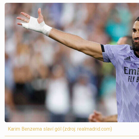
Karim Benzema slaví gól (zdroj: realmadrid.com)