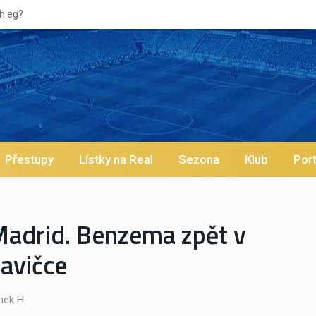
Vypískaný Vinícius! Blíží se jeho odchod z Realu a pustí se klub n
Přestupy
Lístky na Real
Sezona
Klub
Port
Madrid. Benzema zpět v
lavičce
ek H.