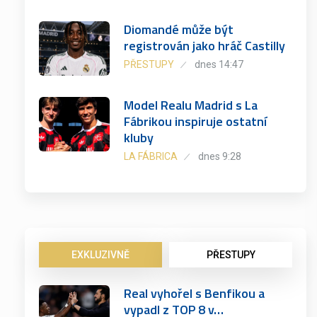
Diomandé může být
registrován jako hráč Castilly
PŘESTUPY
dnes 14:47
Model Realu Madrid s La
Fábrikou inspiruje ostatní
kluby
LA FÁBRICA
dnes 9:28
EXKLUZIVNĚ
PŘESTUPY
Real vyhořel s Benfikou a
vypadl z TOP 8 v…