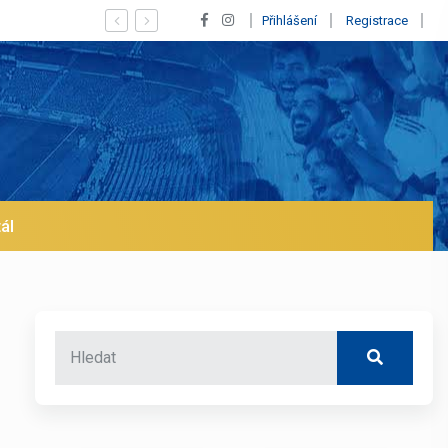
a trh už v lednu? | BALETKY #33
Přihlášení
Registrace
ál