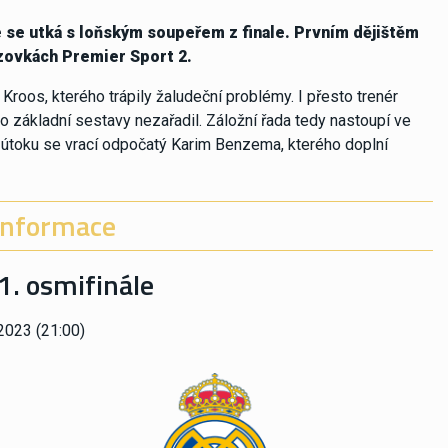
e se utká s loňským soupeřem z finale. Prvním dějištěm
azovkách Premier Sport 2.
Kroos, kterého trápily žaludeční problémy. I přesto trenér
základní sestavy nezařadil. Záložní řada tedy nastoupí ve
útoku se vrací odpočatý Karim Benzema, kterého doplní
informace
1. osmifinále
 2023 (21:00)