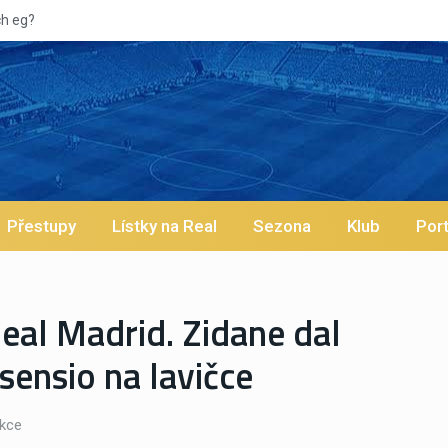
Vypískaný Vinícius! Blíží se jeho odchod z
Přestupy
Lístky na Real
Sezona
Klub
Port
eal Madrid. Zidane dal
sensio na lavičce
kce