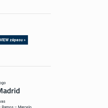
EVIEW zápasu »
Madrid
vas
 – Ramos – Marcelo