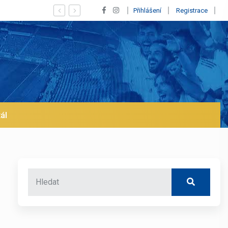
 Realu a pustí se klub na trh už v lednu? | BALETKY #33
Přihlášení
Registrace
ál