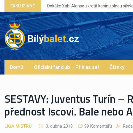
ilných eg?
EXKLUZIVNĚ
Domů
Oficiální fanklub – Přihlas se!
Články
SESTAVY: Juventus Turín – R
přednost Iscovi. Bale nebo A
LIGA MISTRŮ
3. dubna 2018
99 Komentářů
Reda