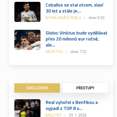
Ceballos se stal otcem, slaví
30 let a stále je…
BÝVALÍ HRÁČI REALU
dnes 9:50
Globo: Vinícius bude vydělávat
přes 20 milionů eur ročně,
ale…
MUŽSTVO
dnes 7:22
EXKLUZIVNĚ
PŘESTUPY
Real vyhořel s Benfikou a
vypadl z TOP 8 v…
BALETKY
29. 1. 2026