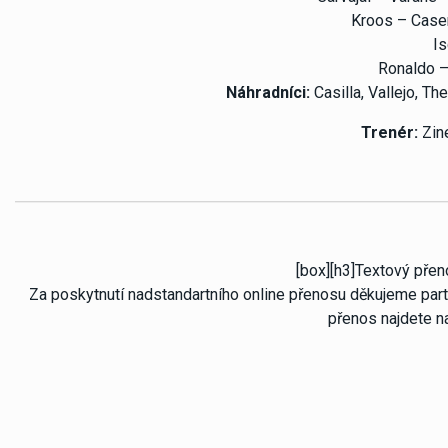
Kroos – Case
Is
Ronaldo 
Náhradníci:
Casilla, Vallejo, Th
Trenér:
Zin
[box][h3]Textový přen
Za poskytnutí nadstandartního online přenosu děkujeme partn
přenos najdete n