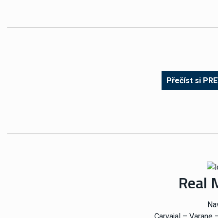
Přečíst si PR
Real 
Na
Carvajal – Varane