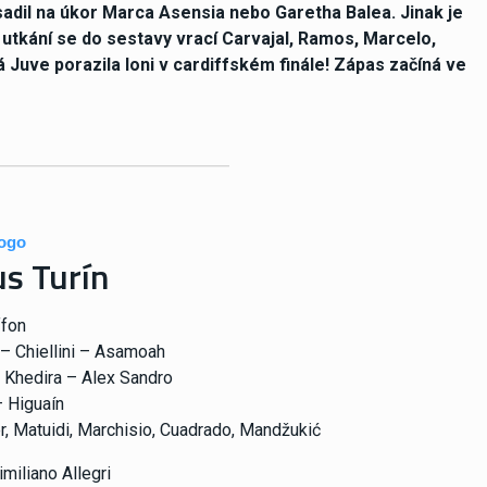
sadil na úkor Marca Asensia nebo Garetha Balea. Jinak je
utkání se do sestavy vrací Carvajal, Ramos, Marcelo,
á Juve porazila loni v cardiffském finále! Zápas začíná ve
s Turín
fon
 – Chiellini – Asamoah
 Khedira – Alex Sandro
 Higuaín
r, Matuidi, Marchisio, Cuadrado, Mandžukić
miliano Allegri