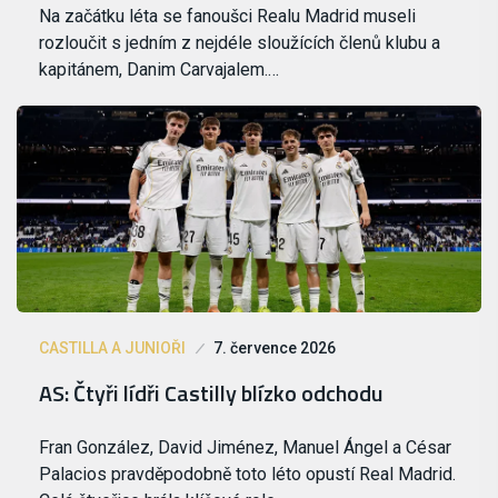
Na začátku léta se fanoušci Realu Madrid museli
rozloučit s jedním z nejdéle sloužících členů klubu a
kapitánem, Danim Carvajalem.…
CASTILLA A JUNIOŘI
7. července 2026
AS: Čtyři lídři Castilly blízko odchodu
Fran González, David Jiménez, Manuel Ángel a César
Palacios pravděpodobně toto léto opustí Real Madrid.