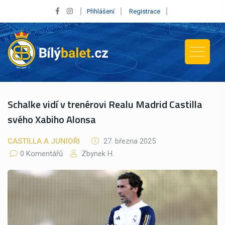
Přihlášení
Registrace
Schalke vidí v trenérovi Realu Madrid Castilla
svého Xabiho Alonsa
CASTILLA A JUNIOŘI
27. března 2025
0 Komentářů
Zbynek H.