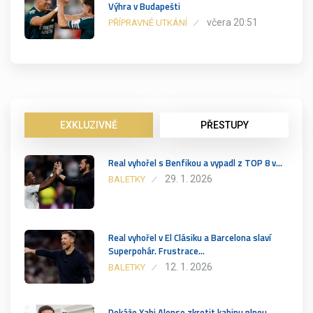
Výhra v Budapešti
včera 20:51
PŘÍPRAVNÉ UTKÁNÍ
EXKLUZIVNĚ
PŘESTUPY
Real vyhořel s Benfikou a vypadl z TOP 8 v…
29. 1. 2026
BALETKY
Real vyhořel v El Clásiku a Barcelona slaví
Superpohár. Frustrace…
12. 1. 2026
BALETKY
Dokáže Xabi Alonso zkrotit kabinu plnou