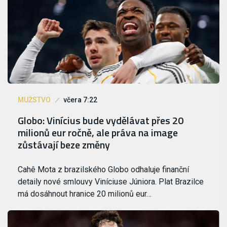
MUŽSTVO
včera 7:22
Globo: Vinícius bude vydělávat přes 20
milionů eur ročně, ale práva na image
zůstávají beze změny
Cahê Mota z brazilského Globo odhaluje finanční
detaily nové smlouvy Viníciuse Júniora. Plat Brazilce
má dosáhnout hranice 20 milionů eur…