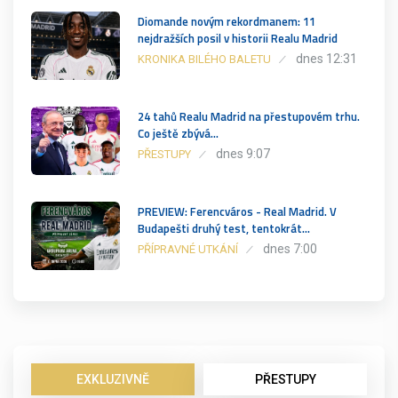
Diomande novým rekordmanem: 11
nejdražších posil v historii Realu Madrid
dnes 12:31
KRONIKA BILÉHO BALETU
24 tahů Realu Madrid na přestupovém trhu.
Co ještě zbývá…
dnes 9:07
PŘESTUPY
PREVIEW: Ferencváros - Real Madrid. V
Budapešti druhý test, tentokrát…
dnes 7:00
PŘÍPRAVNÉ UTKÁNÍ
EXKLUZIVNĚ
PŘESTUPY