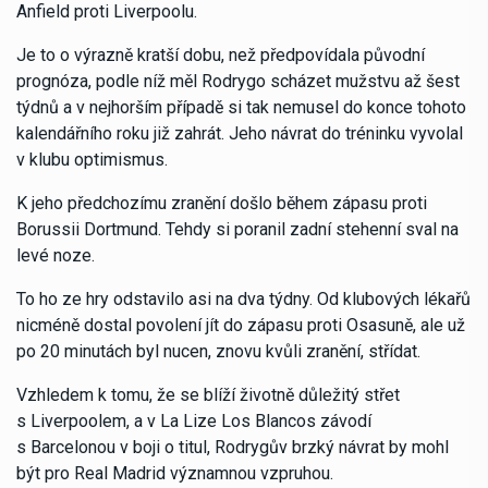
Anfield proti Liverpoolu.
Je to o výrazně kratší dobu, než předpovídala původní
prognóza, podle níž měl Rodrygo scházet mužstvu až šest
týdnů a v nejhorším případě si tak nemusel do konce tohoto
kalendářního roku již zahrát. Jeho návrat do tréninku vyvolal
v klubu optimismus.
K jeho předchozímu zranění došlo během zápasu proti
Borussii Dortmund. Tehdy si poranil zadní stehenní sval na
levé noze.
To ho ze hry odstavilo asi na dva týdny. Od klubových lékařů
nicméně dostal povolení jít do zápasu proti Osasuně, ale už
po 20 minutách byl nucen, znovu kvůli zranění, střídat.
Vzhledem k tomu, že se blíží životně důležitý střet
s Liverpoolem, a v La Lize Los Blancos závodí
s Barcelonou v boji o titul, Rodrygův brzký návrat by mohl
být pro Real Madrid významnou vzpruhou.