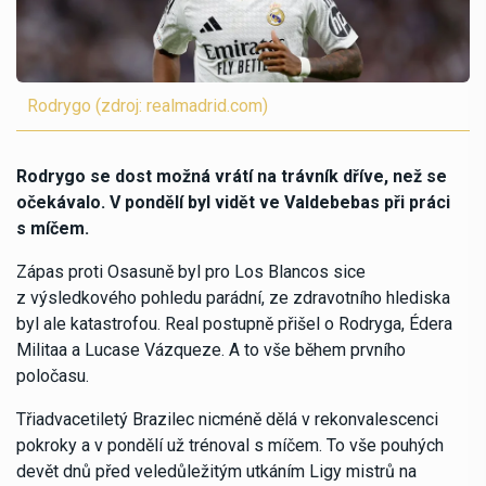
Rodrygo (zdroj: realmadrid.com)
Rodrygo se dost možná vrátí na trávník dříve, než se
očekávalo. V pondělí byl vidět ve Valdebebas při práci
s míčem.
Zápas proti Osasuně byl pro Los Blancos sice
z výsledkového pohledu parádní, ze zdravotního hlediska
byl ale katastrofou. Real postupně přišel o Rodryga, Édera
Militaa a Lucase Vázqueze. A to vše během prvního
poločasu.
Třiadvacetiletý Brazilec nicméně dělá v rekonvalescenci
pokroky a v pondělí už trénoval s míčem. To vše pouhých
devět dnů před veledůležitým utkáním Ligy mistrů na