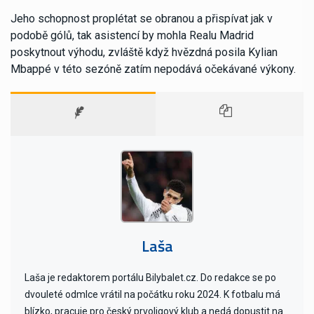
Jeho schopnost proplétat se obranou a přispívat jak v
podobě gólů, tak asistencí by mohla Realu Madrid
poskytnout výhodu, zvláště když hvězdná posila Kylian
Mbappé v této sezóně zatím nepodává očekávané výkony.
Laša
Laša je redaktorem portálu Bilybalet.cz. Do redakce se po
dvouleté odmlce vrátil na počátku roku 2024. K fotbalu má
blízko, pracuje pro český prvoligový klub a nedá dopustit na