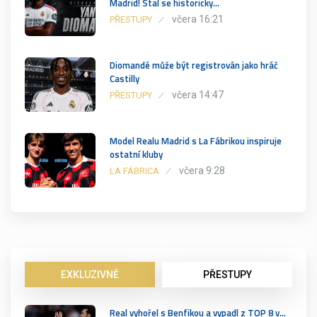
Madrid! Stal se historicky…
včera 16:21
PŘESTUPY
Diomandé může být registrován jako hráč
Castilly
včera 14:47
PŘESTUPY
Model Realu Madrid s La Fábrikou inspiruje
ostatní kluby
včera 9:28
LA FÁBRICA
EXKLUZIVNĚ
PŘESTUPY
Real vyhořel s Benfikou a vypadl z TOP 8 v…