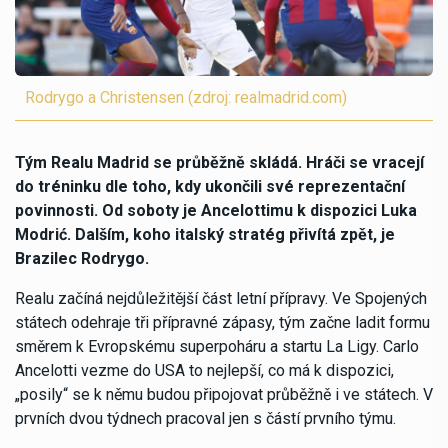
Rodrygo a Christensen (zdroj: realmadrid.com)
Tým Realu Madrid se průběžně skládá. Hráči se vracejí
do tréninku dle toho, kdy ukončili své reprezentační
povinnosti. Od soboty je Ancelottimu k dispozici Luka
Modrić. Dalším, koho italský stratég přivítá zpět, je
Brazilec Rodrygo.
Realu začíná nejdůležitější část letní přípravy. Ve Spojených
státech odehraje tři přípravné zápasy, tým začne ladit formu
směrem k Evropskému superpoháru a startu La Ligy. Carlo
Ancelotti vezme do USA to nejlepší, co má k dispozici,
„posily“ se k němu budou připojovat průběžně i ve státech. V
prvních dvou týdnech pracoval jen s částí prvního týmu.