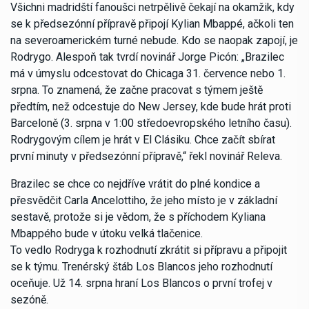
Všichni madridští fanoušci netrpělivě čekají na okamžik, kdy
se k předsezónní přípravě připojí Kylian Mbappé, ačkoli ten
na severoamerickém turné nebude. Kdo se naopak zapojí, je
Rodrygo. Alespoň tak tvrdí novinář Jorge Picón: „Brazilec
má v úmyslu odcestovat do Chicaga 31. července nebo 1.
srpna. To znamená, že začne pracovat s týmem ještě
předtím, než odcestuje do New Jersey, kde bude hrát proti
Barceloně (3. srpna v 1:00 středoevropského letního času).
Rodrygovým cílem je hrát v El Clásiku. Chce začít sbírat
první minuty v předsezónní přípravě,“ řekl novinář Releva.
Brazilec se chce co nejdříve vrátit do plné kondice a
přesvědčit Carla Ancelottiho, že jeho místo je v základní
sestavě, protože si je vědom, že s příchodem Kyliana
Mbappého bude v útoku velká tlačenice.
To vedlo Rodryga k rozhodnutí zkrátit si přípravu a připojit
se k týmu. Trenérský štáb Los Blancos jeho rozhodnutí
oceňuje. Už 14. srpna hraní Los Blancos o první trofej v
sezóně.