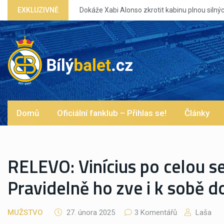
Xabi Alonso zkrotit kabinu plnou silných eg?
EXKLUZIVNĚ
Domů
Oficiální fanklub – Přihlas se!
Články
RELEVO: Vinícius po celou s
Pravidelně ho zve i k sobě 
MUŽSTVO
27. února 2025
3 Komentářů
Laša