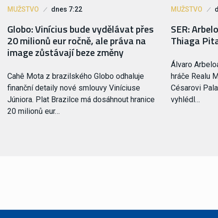
MUŽSTVO
dnes 7:22
MUŽSTVO
Globo: Vinícius bude vydělávat přes
SER: Arbel
20 milionů eur ročně, ale práva na
Thiaga Pit
image zůstávají beze změny
Álvaro Arbelo
Cahê Mota z brazilského Globo odhaluje
hráče Realu M
finanční detaily nové smlouvy Viníciuse
Césarovi Pala
Júniora. Plat Brazilce má dosáhnout hranice
vyhlédl…
20 milionů eur…