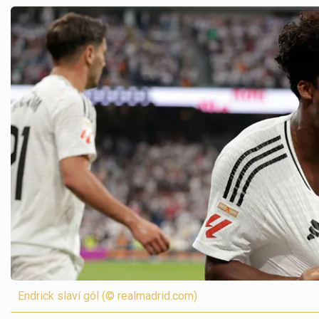
Endrick slaví gól (© realmadrid.com)