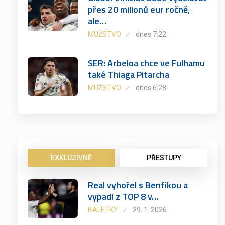
přes 20 milionů eur ročně,
ale…
MUŽSTVO
dnes 7:22
SER: Arbeloa chce ve Fulhamu
také Thiaga Pitarcha
MUŽSTVO
dnes 6:28
EXKLUZIVNĚ
PŘESTUPY
Real vyhořel s Benfikou a
vypadl z TOP 8 v…
BALETKY
29. 1. 2026