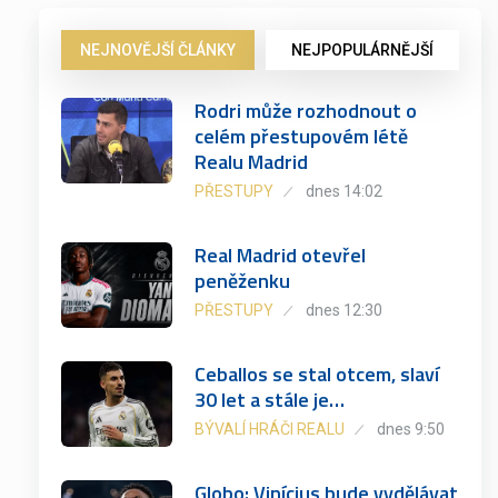
NEJNOVĚJŠÍ ČLÁNKY
NEJPOPULÁRNĚJŠÍ
Rodri může rozhodnout o
celém přestupovém létě
Realu Madrid
PŘESTUPY
dnes 14:02
Real Madrid otevřel
peněženku
PŘESTUPY
dnes 12:30
Ceballos se stal otcem, slaví
30 let a stále je…
BÝVALÍ HRÁČI REALU
dnes 9:50
Globo: Vinícius bude vydělávat