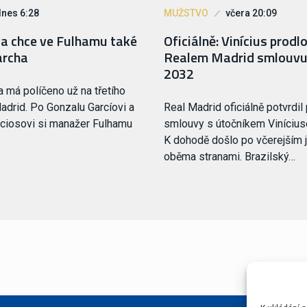
dnes 6:28
MUŽSTVO
včera 20:09
oa chce ve Fulhamu také
Oficiálně: Vinícius prodlo
archa
Realem Madrid smlouvu
2032
a má políčeno už na třetího
adrid. Po Gonzalu Garcíovi a
Real Madrid oficiálně potvrdil
ciosovi si manažer Fulhamu
smlouvy s útočníkem Viníciu
K dohodě došlo po včerejším 
oběma stranami. Brazilský…