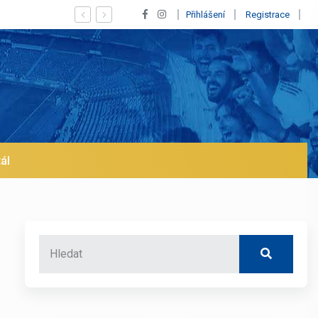
ý Vinícius! Blíží se jeho odchod z Realu a pustí se klub na trh už v led
Přihlášení
Registrace
ál