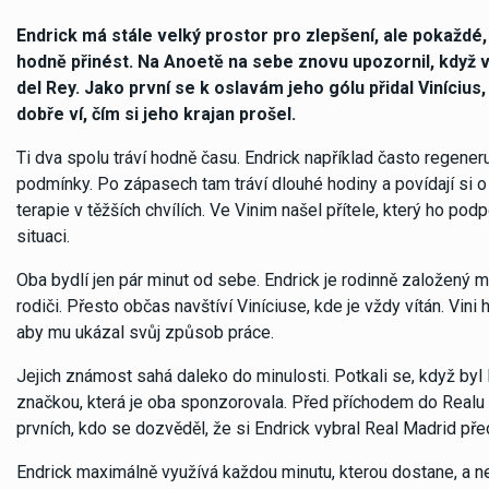
Endrick má stále velký prostor pro zlepšení, ale pokaždé,
hodně přinést. Na Anoetě na sebe znovu upozornil, když vstř
del Rey. Jako první se k oslavám jeho gólu přidal Vinícius
dobře ví, čím si jeho krajan prošel.
Ti dva spolu tráví hodně času. Endrick například často regeneru
podmínky. Po zápasech tam tráví dlouhé hodiny a povídají si o 
terapie v těžších chvílích. Ve Vinim našel přítele, který ho po
situaci.
Oba bydlí jen pár minut od sebe. Endrick je rodinně založený
rodiči. Přesto občas navštíví Viníciuse, kde je vždy vítán. Vini 
aby mu ukázal svůj způsob práce.
Jejich známost sahá daleko do minulosti. Potkali se, když byl 
značkou, která je oba sponzorovala. Před příchodem do Realu M
prvních, kdo se dozvěděl, že si Endrick vybral Real Madrid př
Endrick maximálně využívá každou minutu, kterou dostane, a n