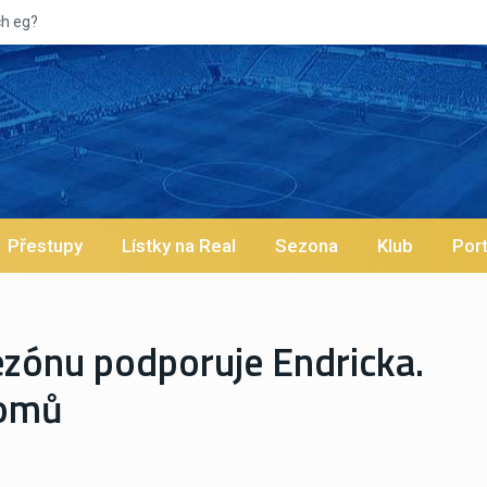
Vypískan
Přestupy
Lístky na Real
Sezona
Klub
Port
ezónu podporuje Endricka.
domů