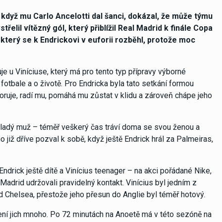
 když mu Carlo Ancelotti dal šanci, dokázal, že může týmu
elil vítězný gól, který přiblížil Real Madrid k finále Copa
, který se k Endrickovi v euforii rozběhl, protože moc
je u Viníciuse, který má pro tento typ přípravy výborné
fotbale a o životě. Pro Endricka byla tato setkání formou
dporuje, radí mu, pomáhá mu zůstat v klidu a zároveň chápe jeho
 mladý muž – téměř veškerý čas tráví doma se svou ženou a
ho již dříve pozval k sobě, když ještě Endrick hrál za Palmeiras,
Endrick ještě dítě a Vinícius teenager – na akci pořádané Nike,
adrid udržovali pravidelný kontakt. Vinícius byl jedním z
ed Chelsea, přestože jeho přesun do Anglie byl téměř hotový.
ení jich mnoho. Po 72 minutách na Anoetě má v této sezóně na