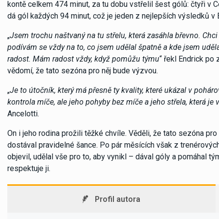
kontě celkem 474 minut, za tu dobu vstřelil šest gólů: čtyři v 
dá gól každých 94 minut, což je jeden z nejlepších výsledků v 
„
Jsem trochu naštvaný na tu střelu, která zasáhla břevno. Chci
podívám se vždy na to, co jsem udělal špatně a kde jsem udělal
radost. Mám radost vždy, když pomůžu týmu
“ řekl Endrick po
vědomí, že tato sezóna pro něj bude výzvou.
„
Je to útočník, který má přesně ty kvality, které ukázal v pohár
kontrola míče, ale jeho pohyby bez míče a jeho střela, která je 
Ancelotti.
On i jeho rodina prožili těžké chvíle. Věděli, že tato sezóna pr
dostával pravidelné šance. Po pár měsících však z trenérových
objevil, udělal vše pro to, aby vynikl – dával góly a pomáhal tým
respektuje ji.
Profil autora