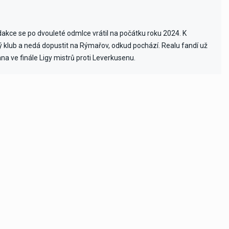
edakce se po dvouleté odmlce vrátil na počátku roku 2024. K
vý klub a nedá dopustit na Rýmařov, odkud pochází. Realu fandí už
ana ve finále Ligy mistrů proti Leverkusenu.