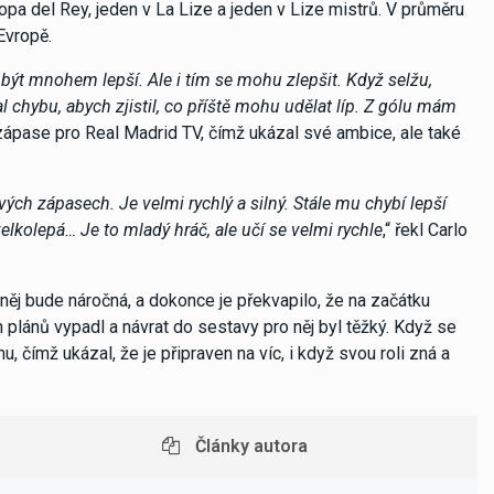
Copa del Rey, jeden v La Lize a jeden v Lize mistrů. V průměru
Evropě.
 být mnohem lepší. Ale i tím se mohu zlepšit. Když selžu,
 chybu, abych zjistil, co příště mohu udělat líp. Z gólu mám
 zápase pro Real Madrid TV, čímž ukázal své ambice, ale také
ových zápasech. Je velmi rychlý a silný. Stále mu chybí lepší
velkolepá… Je to mladý hráč, ale učí se velmi rychle
,“ řekl Carlo
o něj bude náročná, a dokonce je překvapilo, že na začátku
 plánů vypadl a návrat do sestavy pro něj byl těžký. Když se
u, čímž ukázal, že je připraven na víc, i když svou roli zná a
Články autora