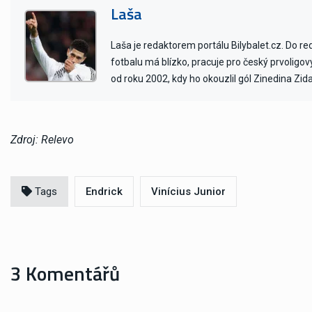
Laša
Laša je redaktorem portálu Bilybalet.cz. Do r
fotbalu má blízko, pracuje pro český prvoligo
od roku 2002, kdy ho okouzlil gól Zinedina Zid
Zdroj: Relevo
Tags
Endrick
Vinícius Junior
3 Komentářů