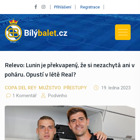
Přihlášení
Registrace
Relevo: Lunin je překvapený, že si nezachytá ani v
poháru. Opustí v létě Real?
COPA DEL REY
MUŽSTVO
PŘESTUPY
19. ledna 2023
1 Komentář
Podvinho