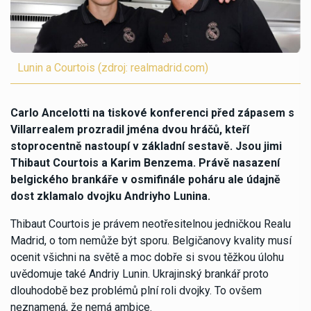
Lunin a Courtois (zdroj: realmadrid.com)
Carlo Ancelotti na tiskové konferenci před zápasem s
Villarrealem prozradil jména dvou hráčů, kteří
stoprocentně nastoupí v základní sestavě. Jsou jimi
Thibaut Courtois a Karim Benzema. Právě nasazení
belgického brankáře v osmifinále poháru ale údajně
dost zklamalo dvojku Andriyho Lunina.
Thibaut Courtois je právem neotřesitelnou jedničkou Realu
Madrid, o tom nemůže být sporu. Belgičanovy kvality musí
ocenit všichni na světě a moc dobře si svou těžkou úlohu
uvědomuje také Andriy Lunin. Ukrajinský brankář proto
dlouhodobě bez problémů plní roli dvojky. To ovšem
neznamená, že nemá ambice.