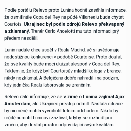
Podle portálu Relevo proto Lunina hodně zasáhla informace,
že osmifinále Copa del Rey na půdě Villarrealu bude chytat
Courtois.
Ukrajinec byl podle zdrojů Relevo překvapený
a zklamaný.
Trenér Carlo Ancelotti mu tuto informaci prý
předem nesdělil.
Lunin nadále chce uspět v Realu Madrid, ač si uvědomuje
nedostižnou konkurenci v podobě Courtoise. Proto doufal,
že své kvality bude moci ukázat alespoň v Copa del Rey.
Faktem je, že když byl Courtoisův mladší kolega v brance,
nikdy nezklamal. A Belgičana dobře nahradil i na podzim,
kdy jednička Realu laborovala se zraněním.
Relevo dále informuje, že se
v zimě o Lunina zajímal Ajax
Amsterdam
, ale Ukrajinec přestup odmítl. Nastalá situace
by nicméně mohla vyvrcholit letním odchodem. Nikdo by
určitě nemohl Luninovi zazlívat, kdyby se rozhodl pro
změnu, aby dostal prostor odpovídající svým kvalitám.