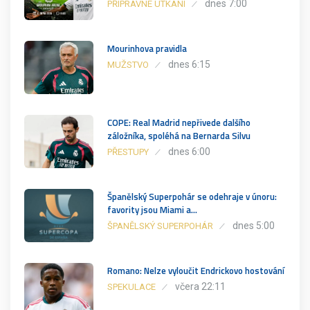
dnes 7:00
PŘÍPRAVNÉ UTKÁNÍ
Mourinhova pravidla
dnes 6:15
MUŽSTVO
COPE: Real Madrid nepřivede dalšího
záložníka, spoléhá na Bernarda Silvu
dnes 6:00
PŘESTUPY
Španělský Superpohár se odehraje v únoru:
favority jsou Miami a…
dnes 5:00
ŠPANĚLSKÝ SUPERPOHÁR
Romano: Nelze vyloučit Endrickovo hostování
včera 22:11
SPEKULACE