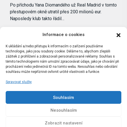
Po příchodu Yana Diomandého už Real Madrid v tomto
přestupovém okně utratil přes 200 milionů eur.
Naposledy klub takto řádil…
Informace o cookies
K ukládání a/nebo přístupu k informacím o zařízení používáme
technologie, jako jsou soubory cookie. Děláme to, abychom zlepšili
zážitek z prohlížení a zobrazovali personalizované reklamy. Souhlas s
těmito technologiemi nám umožní zpracovávat údaje, jako je chování při
procházení nebo jedinečná ID na tomto webu. Nesouhlas nebo odvolání
souhlasu může nepříznivě ovlivnit určité vlastnosti a funkce.
Spravovat služby
Portál Bílýbalet.cz byl založen pod názvem Real-
Madrid.cz v roce 2007
Souhlasím
Kopírování obsahu je přísně zakázáno.
Nesouhlasím
Zobrazit nastavení