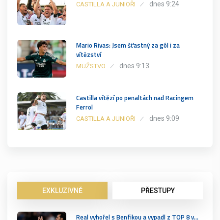
dnes 9:24
CASTILLA A JUNIOŘI
Mario Rivas: Jsem šťastný za gól i za
vítězství
dnes 9:13
MUŽSTVO
Castilla vítězí po penaltách nad Racingem
Ferrol
dnes 9:09
CASTILLA A JUNIOŘI
EXKLUZIVNĚ
PŘESTUPY
Real vyhořel s Benfikou a vypadl z TOP 8 v…