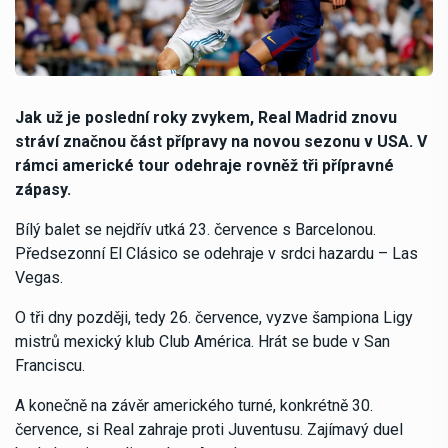
Jak už je poslední roky zvykem, Real Madrid znovu
stráví značnou část přípravy na novou sezonu v USA. V
rámci americké tour odehraje rovněž tři přípravné
zápasy.
Bílý balet se nejdřív utká 23. července s Barcelonou.
Předsezonní El Clásico se odehraje v srdci hazardu – Las
Vegas.
O tři dny později, tedy 26. července, vyzve šampiona Ligy
mistrů mexický klub Club América. Hrát se bude v San
Franciscu.
A konečně na závěr amerického turné, konkrétně 30.
července, si Real zahraje proti Juventusu. Zajímavý duel