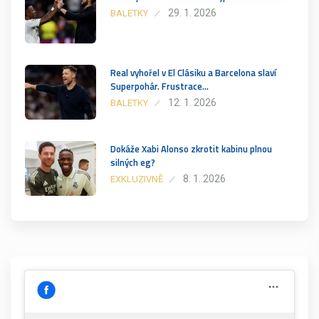
29. 1. 2026
BALETKY
Real vyhořel v El Clásiku a Barcelona slaví
Superpohár. Frustrace…
12. 1. 2026
BALETKY
Dokáže Xabi Alonso zkrotit kabinu plnou
silných eg?
8. 1. 2026
EXKLUZIVNĚ