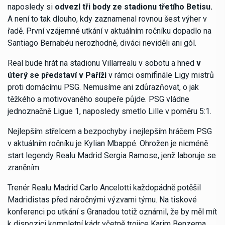
naposledy si
odvezl tři body ze stadionu třetího Betisu.
A není to tak dlouho, kdy zaznamenal rovnou šest výher v
řadě. První vzájemné utkání v aktuálním ročníku dopadlo na
Santiago Bernabéu nerozhodně, diváci neviděli ani gól.
Real bude hrát na stadionu Villarrealu v sobotu a hned
v
úterý se představí v Paříži
v rámci osmifinále Ligy mistrů
proti domácímu PSG. Nemusíme ani zdůrazňovat, o jak
těžkého a motivovaného soupeře půjde. PSG vládne
jednoznačně Ligue 1, naposledy smetlo Lille v poměru 5:1.
Nejlepším střelcem a bezpochyby i nejlepším hráčem PSG
v aktuálním ročníku je Kylian Mbappé. Ohrožen je nicméně
start legendy Realu Madrid Sergia Ramose, jenž laboruje se
zraněním.
Trenér Realu Madrid Carlo Ancelotti každopádně potěšil
Madridistas před náročnými výzvami týmu. Na tiskové
konferenci po utkání s Granadou totiž oznámil, že by měl mít
k dispozici kompletní kádr včetně trojice Karim Benzema,