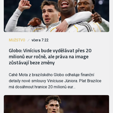
MUŽSTVO
včera 7:22
Globo: Vinícius bude vydělávat přes 20
milionů eur ročně, ale práva na image
zůstávají beze změny
Cahê Mota z brazilského Globo odhaluje finanční
detaily nové smlouvy Viníciuse Júniora. Plat Brazilce
má dosáhnout hranice 20 milionů eur…