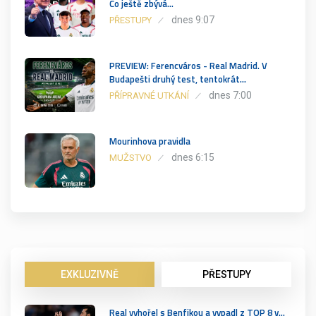
Co ještě zbývá…
dnes 9:07
PŘESTUPY
PREVIEW: Ferencváros - Real Madrid. V
Budapešti druhý test, tentokrát…
dnes 7:00
PŘÍPRAVNÉ UTKÁNÍ
Mourinhova pravidla
dnes 6:15
MUŽSTVO
EXKLUZIVNĚ
PŘESTUPY
Real vyhořel s Benfikou a vypadl z TOP 8 v…