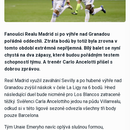
Fanoušci Realu Madrid si po výhře nad Granadou
pořádně oddechli. Ztráta bodů by totiž byla zrovna v
tomto období extrémně nepříjemná. Bílý balet se nyní
chystá na dva zápasy, které budou pořádným testem
schopností týmu. A trenér Carlo Ancelotti přišel s
dobrou zprávou.
Real Madrid využil zaváhání Sevilly a po hubené výhře nad
Granadou zvýšil náskok v čele La Ligy na 6 bodů. Hned
následující duel bude nicméně pro Los Blancos zatraceně
těžký. Svěřenci Carla Ancelottiho jedou na půdu Villarrealu,
odkud si v této ligové sezoně odvezla všechny tři body
pouze Barcelona.
Tým Unaie Emeryho navíc oplývá slušnou formou,