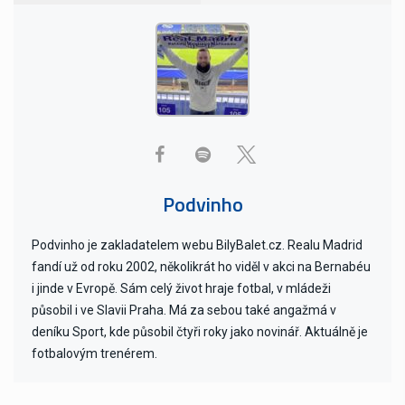
Podvinho
Podvinho je zakladatelem webu BilyBalet.cz. Realu Madrid
fandí už od roku 2002, několikrát ho viděl v akci na Bernabéu
i jinde v Evropě. Sám celý život hraje fotbal, v mládeži
působil i ve Slavii Praha. Má za sebou také angažmá v
deníku Sport, kde působil čtyři roky jako novinář. Aktuálně je
fotbalovým trenérem.