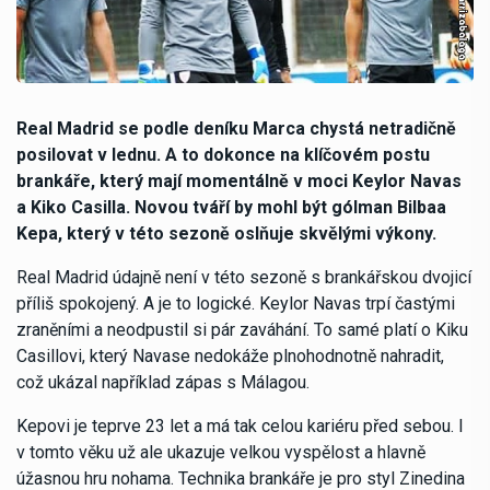
Real Madrid se podle deníku Marca chystá netradičně
posilovat v lednu. A to dokonce na klíčovém postu
brankáře, který mají momentálně v moci Keylor Navas
a Kiko Casilla. Novou tváří by mohl být gólman Bilbaa
Kepa, který v této sezoně oslňuje skvělými výkony.
Real Madrid údajně není v této sezoně s brankářskou dvojicí
příliš spokojený. A je to logické. Keylor Navas trpí častými
zraněními a neodpustil si pár zaváhání. To samé platí o Kiku
Casillovi, který Navase nedokáže plnohodnotně nahradit,
což ukázal například zápas s Málagou.
Kepovi je teprve 23 let a má tak celou kariéru před sebou. I
v tomto věku už ale ukazuje velkou vyspělost a hlavně
úžasnou hru nohama. Technika brankáře je pro styl Zinedina