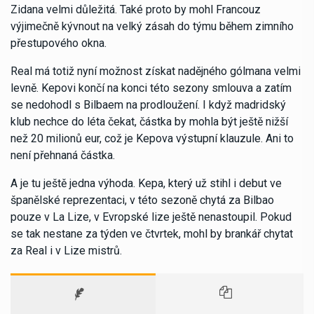
Zidana velmi důležitá. Také proto by mohl Francouz
výjimečně kývnout na velký zásah do týmu během zimního
přestupového okna.
Real má totiž nyní možnost získat nadějného gólmana velmi
levně. Kepovi končí na konci této sezony smlouva a zatím
se nedohodl s Bilbaem na prodloužení. I když madridský
klub nechce do léta čekat, částka by mohla být ještě nižší
než 20 milionů eur, což je Kepova výstupní klauzule. Ani to
není přehnaná částka.
A je tu ještě jedna výhoda. Kepa, který už stihl i debut ve
španělské reprezentaci, v této sezoně chytá za Bilbao
pouze v La Lize, v Evropské lize ještě nenastoupil. Pokud
se tak nestane za týden ve čtvrtek, mohl by brankář chytat
za Real i v Lize mistrů.