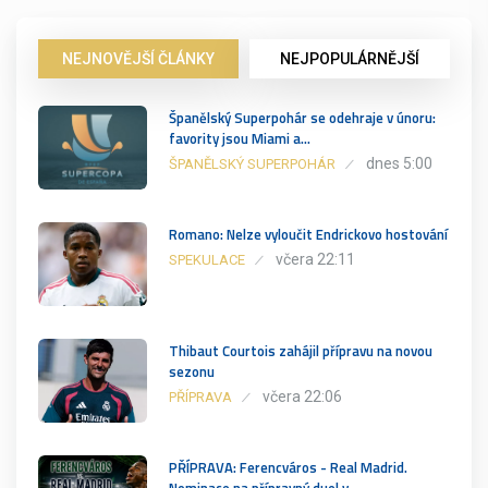
NEJNOVĚJŠÍ ČLÁNKY
NEJPOPULÁRNĚJŠÍ
Španělský Superpohár se odehraje v únoru:
favority jsou Miami a…
dnes 5:00
ŠPANĚLSKÝ SUPERPOHÁR
Romano: Nelze vyloučit Endrickovo hostování
včera 22:11
SPEKULACE
Thibaut Courtois zahájil přípravu na novou
sezonu
včera 22:06
PŘÍPRAVA
PŘÍPRAVA: Ferencváros - Real Madrid.
Nominace na přípravný duel v…