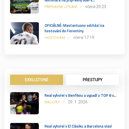
včera 20:23
PŘÍPRAVNÉ UTKÁNÍ
OFICIÁLNĚ: Mastantuono odchází na
hostování do Fiorentiny
včera 17:19
HOSTOVÁNÍ
EXKLUZIVNĚ
PŘESTUPY
Real vyhořel s Benfikou a vypadl z TOP 8 v…
29. 1. 2026
BALETKY
Real vyhořel v El Clásiku a Barcelona slaví