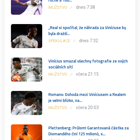
dnes 7:38
MUŽSTVO
„Real si spočítal, že náhrada za Viníciuse by
byla dražší…
dnes 7:32
SPEKULACE
Vinícius smazal všechny fotografie ze svých
sociálních sítí
včera 21:15
MUŽSTVO
Romano: Dohoda mezi Viníciusem a Realem
je velmi blízko, na…
včera 20:03
MUŽSTVO
Plettenberg: Průlom! Garantovaná částka za
Diomandého činí 125 milionů, s…