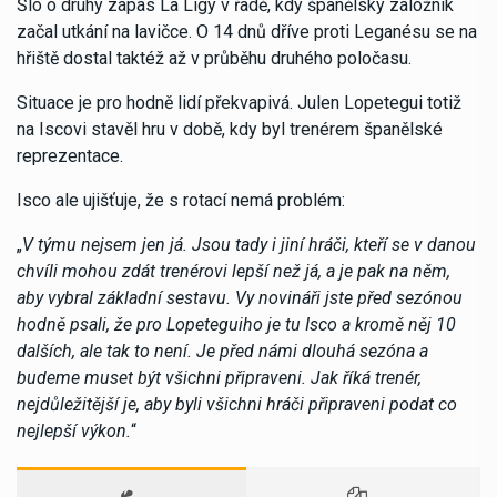
Šlo o druhý zápas La Ligy v řadě, kdy španělský záložník
začal utkání na lavičce. O 14 dnů dříve proti Leganésu se na
hřiště dostal taktéž až v průběhu druhého poločasu.
Situace je pro hodně lidí překvapivá. Julen Lopetegui totiž
na Iscovi stavěl hru v době, kdy byl trenérem španělské
reprezentace.
Isco ale ujišťuje, že s rotací nemá problém:
„
V týmu nejsem jen já. Jsou tady i jiní hráči, kteří se v danou
chvíli mohou zdát trenérovi lepší než já, a je pak na něm,
aby vybral základní sestavu. Vy novináři jste před sezónou
hodně psali, že pro Lopeteguiho je tu Isco a kromě něj 10
dalších, ale tak to není. Je před námi dlouhá sezóna a
budeme muset být všichni připraveni. Jak říká trenér,
nejdůležitější je, aby byli všichni hráči připraveni podat co
nejlepší výkon.
“