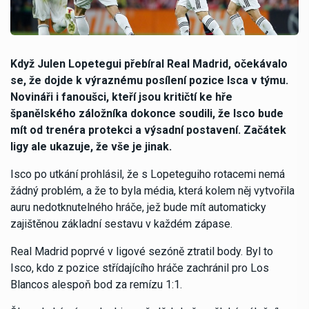
Když Julen Lopetegui přebíral Real Madrid, očekávalo
se, že dojde k výraznému posílení pozice Isca v týmu.
Novináři i fanoušci, kteří jsou kritičtí ke hře
španělského záložníka dokonce soudili, že Isco bude
mít od trenéra protekci a výsadní postavení. Začátek
ligy ale ukazuje, že vše je jinak.
Isco po utkání prohlásil, že s Lopeteguiho rotacemi nemá
žádný problém, a že to byla média, která kolem něj vytvořila
auru nedotknutelného hráče, jež bude mít automaticky
zajištěnou základní sestavu v každém zápase.
Real Madrid poprvé v ligové sezóně ztratil body. Byl to
Isco, kdo z pozice střídajícího hráče zachránil pro Los
Blancos alespoň bod za remízu 1:1.