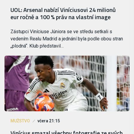
UOL: Arsenal nabízí Viníciusovi 24 milionů
eur ročně a 100 % práv na vlastní image
Zástupci Viníciuse Júniora se ve středu setkali s
vedením Realu Madrid a jednání byla podle obou stran
„plodná“. Klub představil…
MUŽSTVO
včera 21:15
Vinícius smazal všechny fotografie ze svých