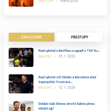
včera 20:00
PŘESTUPY
EXKLUZIVNĚ
PŘESTUPY
Real vyhořel s Benfikou a vypadl z TOP 8 v…
29. 1. 2026
BALETKY
Real vyhořel v El Clásiku a Barcelona slaví
Superpohár. Frustrace…
12. 1. 2026
BALETKY
Dokáže Xabi Alonso zkrotit kabinu plnou
silných eg?