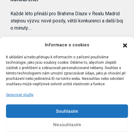
Každé léto přináší pro Brahima Díaze v Realu Madrid
stejnou výzvu: nové posily, větší konkurenci a další boj
o minuty.…
Informace o cookies
K ukládání a/nebo přístupu k informacím o zařízení používáme
technologie, jako jsou soubory cookie. Děláme to, abychom zlepšili
zážitek z prohlížení a zobrazovali personalizované reklamy. Souhlas s
těmito technologiemi nám umožní zpracovávat údaje, jako je chování při
procházení nebo jedinečná ID na tomto webu. Nesouhlas nebo odvolání
souhlasu může nepříznivě ovlivnit určité vlastnosti a funkce.
Spravovat služby
Portál Bílýbalet.cz byl založen pod názvem Real-
Madrid.cz v roce 2007
Souhlasím
Kopírování obsahu je přísně zakázáno.
Nesouhlasím