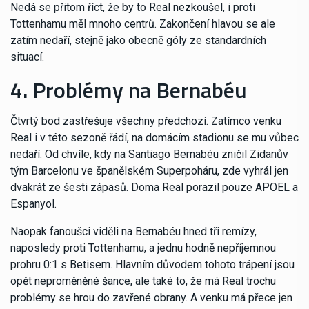
Nedá se přitom říct, že by to Real nezkoušel, i proti
Tottenhamu měl mnoho centrů. Zakončení hlavou se ale
zatím nedaří, stejně jako obecně góly ze standardních
situací.
4. Problémy na Bernabéu
Čtvrtý bod zastřešuje všechny předchozí. Zatímco venku
Real i v této sezoně řádí, na domácím stadionu se mu vůbec
nedaří. Od chvíle, kdy na Santiago Bernabéu zničil Zidanův
tým Barcelonu ve španělském Superpoháru, zde vyhrál jen
dvakrát ze šesti zápasů. Doma Real porazil pouze APOEL a
Espanyol.
Naopak fanoušci viděli na Bernabéu hned tři remízy,
naposledy proti Tottenhamu, a jednu hodně nepříjemnou
prohru 0:1 s Betisem. Hlavním důvodem tohoto trápení jsou
opět neproměněné šance, ale také to, že má Real trochu
problémy se hrou do zavřené obrany. A venku má přece jen