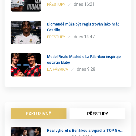
dnes 16:21
PŘESTUPY
Diomandé může být registrován jako hráč
Castilly
dnes 14:47
PŘESTUPY
Model Realu Madrid s La Fábrikou inspiruje
ostatní kluby
dnes 9:28
LA FÁBRICA
EXKLUZIVNĚ
PŘESTUPY
Real vyhořel s Benfikou a vypadl z TOP 8 v…