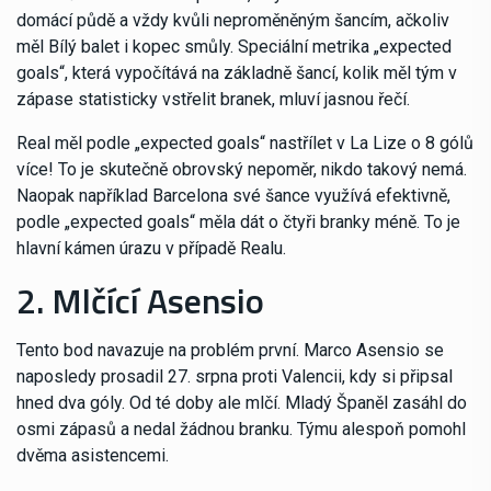
domácí půdě a vždy kvůli neproměněným šancím, ačkoliv
měl Bílý balet i kopec smůly. Speciální metrika „expected
goals“, která vypočítává na základně šancí, kolik měl tým v
zápase statisticky vstřelit branek, mluví jasnou řečí.
Real měl podle „expected goals“ nastřílet v La Lize o 8 gólů
více! To je skutečně obrovský nepoměr, nikdo takový nemá.
Naopak například Barcelona své šance využívá efektivně,
podle „expected goals“ měla dát o čtyři branky méně. To je
hlavní kámen úrazu v případě Realu.
2. Mlčící Asensio
Tento bod navazuje na problém první. Marco Asensio se
naposledy prosadil 27. srpna proti Valencii, kdy si připsal
hned dva góly. Od té doby ale mlčí. Mladý Španěl zasáhl do
osmi zápasů a nedal žádnou branku. Týmu alespoň pomohl
dvěma asistencemi.