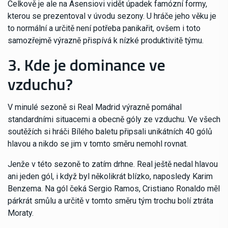
Celkově je ale na Asensiovi vidět úpadek famózní formy,
kterou se prezentoval v úvodu sezony. U hráče jeho věku je
to normální a určitě není potřeba panikařit, ovšem i toto
samozřejmě výrazně přispívá k nízké produktivitě týmu.
3. Kde je dominance ve
vzduchu?
V minulé sezoně si Real Madrid výrazně pomáhal
standardními situacemi a obecně góly ze vzduchu. Ve všech
soutěžích si hráči Bílého baletu připsali unikátních 40 gólů
hlavou a nikdo se jim v tomto směru nemohl rovnat.
Jenže v této sezoně to zatím drhne. Real ještě nedal hlavou
ani jeden gól, i když byl několikrát blízko, naposledy Karim
Benzema. Na gól čeká Sergio Ramos, Cristiano Ronaldo měl
párkrát smůlu a určitě v tomto směru tým trochu bolí ztráta
Moraty.