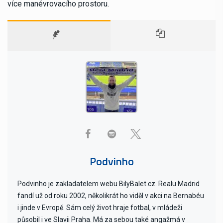
více manévrovacího prostoru.
Podvinho
Podvinho je zakladatelem webu BilyBalet.cz. Realu Madrid
fandí už od roku 2002, několikrát ho viděl v akci na Bernabéu
i jinde v Evropě. Sám celý život hraje fotbal, v mládeži
působil i ve Slavii Praha. Má za sebou také angažmá v