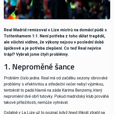
Real Madrid remizoval v Lize mistrů na domácí půdě s
Tottenhamem 1:1. Není potřeba z toho dělat tragédii,
ale všichni vidíme, že výkony nejsou v poslední době
špičkové a je potřeba zlepšení. Co teď Real nejvíce
trápí? Vybrali jsme čtyři problémy.
1. Neproměné šance
Problém číslo jedna. Real má od začátku sezony obrovské
problémy s efektivitou a středeční večer nebyl výjimkou,
tentokrát to padá hlavně na záda Karima Benzemy, který
neproměnil dvě obří tutovky. Pokud madridský klub prováhá
takové příležitosti, nemůže vyhrávat.
Ostatně v La Lize už to poznal, když hned třikrát ztratil na