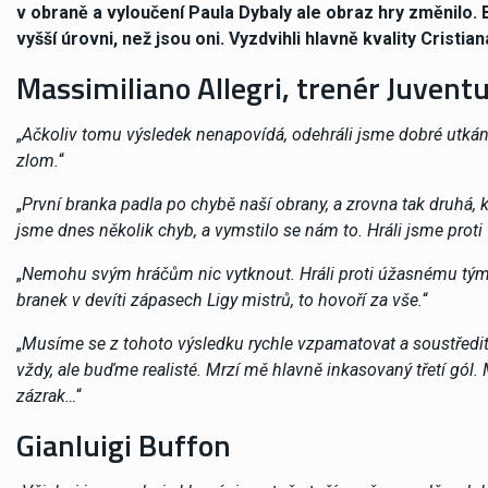
v obraně a vyloučení Paula Dybaly ale obraz hry změnilo. B
vyšší úrovni, než jsou oni. Vyzdvihli hlavně kvality Cristia
Massimiliano Allegri, trenér Juvent
„
Ačkoliv tomu výsledek nenapovídá, odehráli jsme dobré utkání.
zlom.
“
„
První branka padla po chybě naší obrany, a zrovna tak druhá,
jsme dnes několik chyb, a vymstilo se nám to. Hráli jsme pro
„
Nemohu svým hráčům nic vytknout. Hráli proti úžasnému týmu
branek v devíti zápasech Ligy mistrů, to hovoří za vše.
“
„
Musíme se z tohoto výsledku rychle vzpamatovat a soustředit s
vždy, ale buďme realisté. Mrzí mě hlavně inkasovaný třetí gól.
zázrak…
“
Gianluigi Buffon