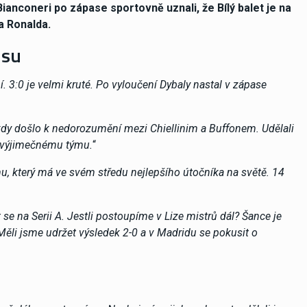
ianconeri po zápase sportovně uznali, že Bílý balet je na
na Ronalda.
usu
 3:0 je velmi kruté. Po vyloučení Dybaly nastal v zápase
 kdy došlo k nedorozumění mezi Chiellinim a Buffonem. Udělali
ti výjimečnému týmu.
“
, který má ve svém středu nejlepšího útočníka na světě. 14
e na Serii A. Jestli postoupíme v Lize mistrů dál? Šance je
 Měli jsme udržet výsledek 2-0 a v Madridu se pokusit o