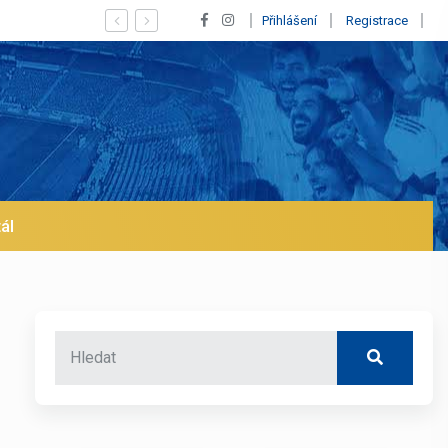
Vypískaný Vinícius! Blíží se jeho odchod z Realu a pustí se klub na t
Přihlášení
Registrace
ál