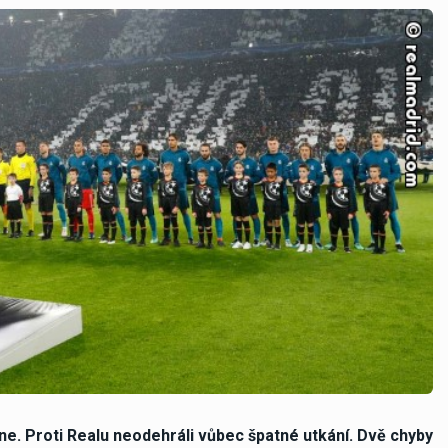
ne. Proti Realu neodehráli vůbec špatné utkání. Dvě chyby