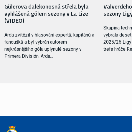
Gülerova dalekonosná střela byla
Valverdeho 
vyhlášená gólem sezony v La Lize
sezony Lig
(VIDEO)
Skupina tech
Arda zvítězil v hlasování expertů, kapitánů a
vybrala deset
fanoušků a byl vybrán autorem
2025/26 Ligy 
nejkrásnějšího gólu uplynulé sezony v
trefa hráče R
Primera División. Arda…