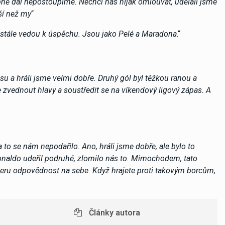
ně dál nepostoupíme. Nechci nás nijak omlouvat, udělali jsme
ší než my
“
ustále vedou k úspěchu. Jsou jako Pelé a Maradona
.“
u a hráli jsme velmi dobře. Druhý gól byl těžkou ranou a
 zvednout hlavy a soustředit se na víkendový ligový zápas. A
to se nám nepodařilo. Ano, hráli jsme dobře, ale bylo to
Ronaldo udeřil podruhé, zlomilo nás to. Mimochodem, tato
beru odpovědnost na sebe. Když hrajete proti takovým borcům,
Články autora