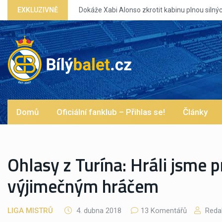
Dokáže Xabi Alonso zkrotit kabinu plnou silných eg?
EXKLUZIVNĚ
Domů
Oficiální fanklub – Přihlas se!
Články
Ohlasy z Turína: Hráli jsme
výjimečným hráčem
LIGA MISTRŮ
4. dubna 2018
13 Komentářů
Reda