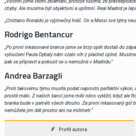
„
Všichni jsme velmi zklamáni, protože tušíme, že pravděpodob
chyby. Ale musíme být objektivní a upřímní. Real Madrid je lep
„
Cristiano Ronaldo je výjimečný hráč. On a Messi své týmy ne
Rodrigo Bentancur
„
Po první inkasované brance jsme se brzy opět dostali do zápas
vyloučení Paula Dybaly nám vzalo vítr z plachet úplně. Musíme
pak se připravit a pokusit se o nemožné v Madridu
.“
Andrea Barzagli
„
Proti takovému týmu musíte podat naprosto perfektní výkon, a 
prostě málo. Z našich šancí jsme měli něco vytěžit, když ale 
branka bude v paměti všech dlouho. Za první inkasovaný gól 
nemůžete jim dát prostor ani na milimetr.
“
Profil autora