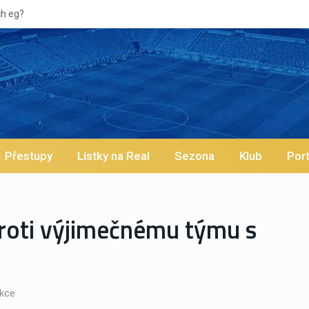
Přestupy
Lístky na Real
Sezona
Klub
Port
 proti výjimečnému týmu s
kce