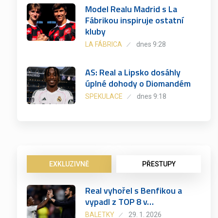
Model Realu Madrid s La
Fábrikou inspiruje ostatní
kluby
LA FÁBRICA
dnes 9:28
AS: Real a Lipsko dosáhly
úplné dohody o Diomandém
SPEKULACE
dnes 9:18
EXKLUZIVNĚ
PŘESTUPY
Real vyhořel s Benfikou a
vypadl z TOP 8 v…
BALETKY
29. 1. 2026