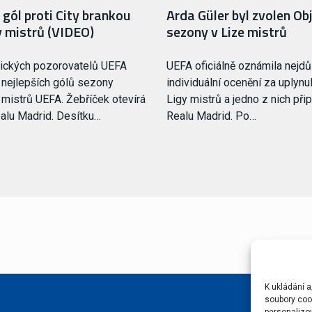
gól proti City brankou
Arda Güler byl zvolen O
y mistrů (VIDEO)
sezony v Lize mistrů
nických pozorovatelů UEFA
UEFA oficiálně oznámila nejdůl
 nejlepších gólů sezony
individuální ocenění za uplyn
mistrů UEFA. Žebříček otevírá
Ligy mistrů a jedno z nich přip
ealu Madrid. Desítku…
Realu Madrid. Po…
K ukládání a
soubory cook