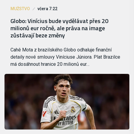
MUŽSTVO
včera 7:22
Globo: Vinícius bude vydělávat přes 20
milionů eur ročně, ale práva na image
zůstávají beze změny
Cahê Mota z brazilského Globo odhaluje finanční
detaily nové smlouvy Viníciuse Júniora. Plat Brazilce
má dosáhnout hranice 20 milionů eur…