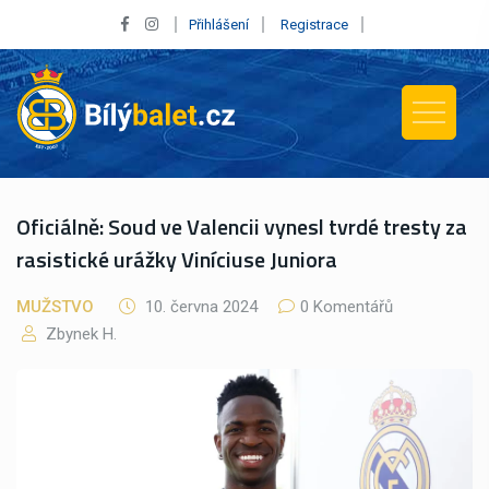
Přihlášení
Registrace
Oficiálně: Soud ve Valencii vynesl tvrdé tresty za
rasistické urážky Viníciuse Juniora
MUŽSTVO
10. června 2024
0 Komentářů
Zbynek H.