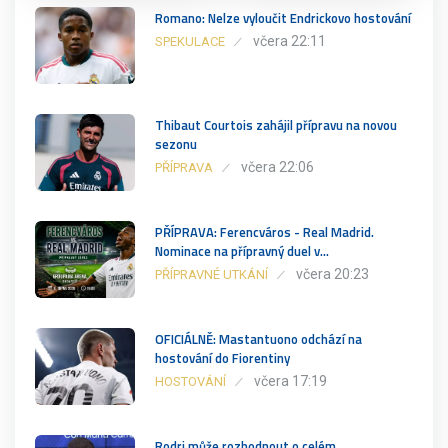
Romano: Nelze vyloučit Endrickovo hostování
včera 22:11
SPEKULACE
Thibaut Courtois zahájil přípravu na novou
sezonu
včera 22:06
PŘÍPRAVA
PŘÍPRAVA: Ferencváros - Real Madrid.
Nominace na přípravný duel v…
včera 20:23
PŘÍPRAVNÉ UTKÁNÍ
OFICIÁLNĚ: Mastantuono odchází na
hostování do Fiorentiny
včera 17:19
HOSTOVÁNÍ
Rodri může rozhodnout o celém