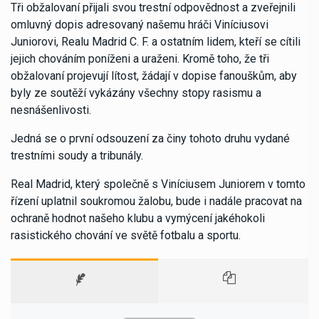
Tři obžalovaní přijali svou trestní odpovědnost a zveřejnili
omluvný dopis adresovaný našemu hráči Viníciusovi
Juniorovi, Realu Madrid C. F. a ostatním lidem, kteří se cítili
jejich chováním poníženi a uraženi. Kromě toho, že tři
obžalovaní projevují lítost, žádají v dopise fanouškům, aby
byly ze soutěží vykázány všechny stopy rasismu a
nesnášenlivosti.
Jedná se o první odsouzení za činy tohoto druhu vydané
trestními soudy a tribunály.
Real Madrid, který společně s Viníciusem Juniorem v tomto
řízení uplatnil soukromou žalobu, bude i nadále pracovat na
ochraně hodnot našeho klubu a vymýcení jakéhokoli
rasistického chování ve světě fotbalu a sportu.