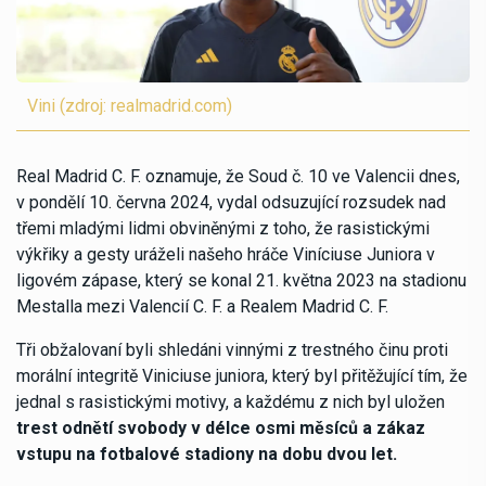
Vini (zdroj: realmadrid.com)
Real Madrid C. F. oznamuje, že Soud č. 10 ve Valencii dnes,
v pondělí 10. června 2024, vydal odsuzující rozsudek nad
třemi mladými lidmi obviněnými z toho, že rasistickými
výkřiky a gesty uráželi našeho hráče Viníciuse Juniora v
ligovém zápase, který se konal 21. května 2023 na stadionu
Mestalla mezi Valencií C. F. a Realem Madrid C. F.
Tři obžalovaní byli shledáni vinnými z trestného činu proti
morální integritě Viniciuse juniora, který byl přitěžující tím, že
jednal s rasistickými motivy, a každému z nich byl uložen
trest odnětí svobody v délce osmi měsíců a zákaz
vstupu na fotbalové stadiony na dobu dvou let.