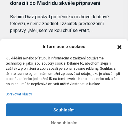
dorazili do Madridu skvěle připraveni
Brahim Díaz poskytl po tréninku rozhovor klubové
televizi, v němž zhodnotil začátek předsezonní
přípravy. „Měl jsem velkou chuť se vrátit,…
Informace o cookies
K ukládání a/nebo přístupu k informacím o zařízení používáme
technologie, jako jsou soubory cookie. Děláme to, abychom zlepšili
zážitek z prohlížení a zobrazovali personalizované reklamy. Souhlas s
těmito technologiemi nám umožní zpracovávat údaje, jako je chování při
procházení nebo jedinečná ID na tomto webu. Nesouhlas nebo odvolání
souhlasu může nepříznivě ovlivnit určité vlastnosti a funkce.
Spravovat služby
Portál Bílýbalet.cz byl založen pod názvem Real-
Madrid.cz v roce 2007
Souhlasím
Kopírování obsahu je přísně zakázáno.
Nesouhlasím