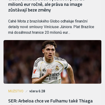
milionů eur ročně, ale práva na image
zůstávají beze změny
Cahê Mota z brazilského Globo odhaluje finanční
detaily nové smlouvy Viníciuse Júniora. Plat Brazilce
má dosáhnout hranice 20 milionů eur…
MUŽSTVO
včera 6:28
SER: Arbeloa chce ve Fulhamu také Thiaga