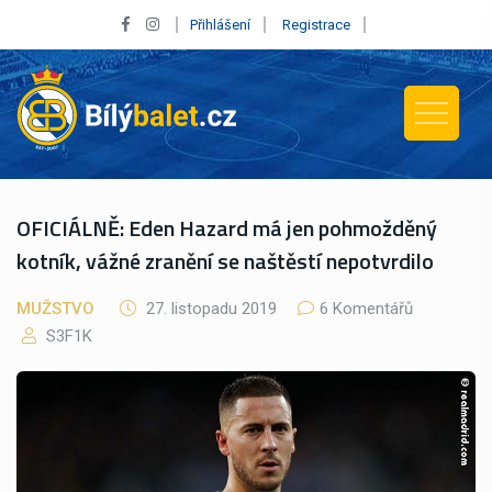
Přihlášení
Registrace
OFICIÁLNĚ: Eden Hazard má jen pohmožděný
kotník, vážné zranění se naštěstí nepotvrdilo
MUŽSTVO
27. listopadu 2019
6 Komentářů
S3F1K