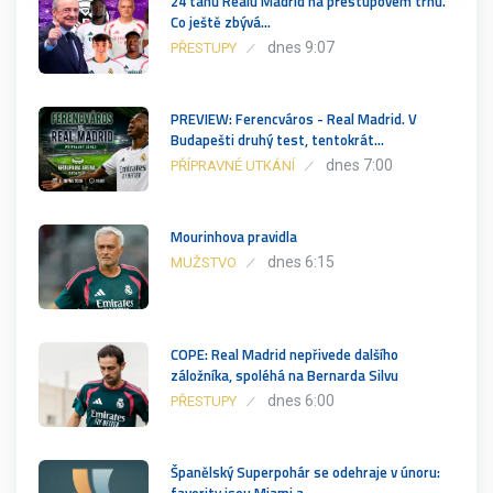
24 tahů Realu Madrid na přestupovém trhu.
Co ještě zbývá…
dnes 9:07
PŘESTUPY
PREVIEW: Ferencváros - Real Madrid. V
Budapešti druhý test, tentokrát…
dnes 7:00
PŘÍPRAVNÉ UTKÁNÍ
Mourinhova pravidla
dnes 6:15
MUŽSTVO
COPE: Real Madrid nepřivede dalšího
záložníka, spoléhá na Bernarda Silvu
dnes 6:00
PŘESTUPY
Španělský Superpohár se odehraje v únoru: