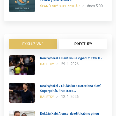
favority jsou Miami a…
dnes 5:00
ŠPANĚLSKÝ SUPERPOHÁR
EXKLUZIVNĚ
PŘESTUPY
Real vyhořel s Benfikou a vypadl z TOP 8 v…
29. 1. 2026
BALETKY
Real vyhořel v El Clásiku a Barcelona slaví
Superpohár. Frustrace…
12. 1. 2026
BALETKY
Dokáže Xabi Alonso zkrotit kabinu plnou