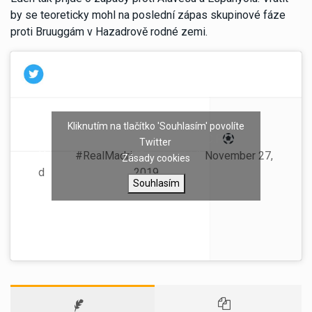
by se teoreticky mohl na poslední zápas skupinové fáze
proti Bruuggám v Hazadrově rodné zemi.
Kliknutím na tlačítko 'Souhlasím' povolíte
Parte médico de
— Real Madrid C.F.
Twitter
Hazard.
#RealMadri
(@realmadrid)
November 27,
Zásady cookies
d
2019
Souhlasím