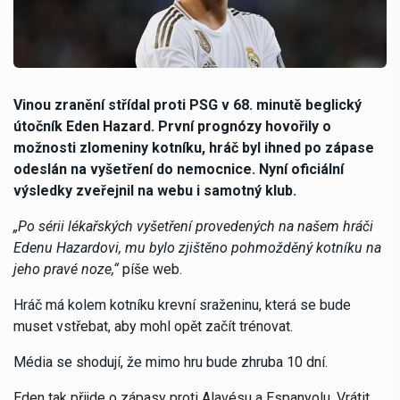
Vinou zranění střídal proti PSG v 68. minutě beglický
útočník Eden Hazard. První prognózy hovořily o
možnosti zlomeniny kotníku, hráč byl ihned po zápase
odeslán na vyšetření do nemocnice. Nyní oficiální
výsledky zveřejnil na webu i samotný klub.
„Po sérii lékařských vyšetření provedených na našem hráči
Edenu Hazardovi, mu bylo zjištěno pohmožděný kotníku na
jeho pravé noze,“
píše web.
Hráč má kolem kotníku krevní sraženinu, která se bude
muset vstřebat, aby mohl opět začít trénovat.
Média se shodují, že mimo hru bude zhruba 10 dní.
Eden tak přijde o zápasy proti Alavésu a Espanyolu. Vrátit