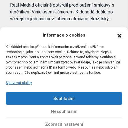
Real Madrid oficiálně potvrdil prodloužení smlouvy s
útočníkem Viníciusem Júniorem. K dohodě došlo po
včerejším jednání mezi oběma stranami. Brazilský…
Informace o cookies
K ukládání a/nebo přístupu k informacím o zařízení používáme
technologie, jako jsou soubory cookie. Děláme to, abychom zlepšili
zážitek z prohlížení a zobrazovali personalizované reklamy. Souhlas s
těmito technologiemi nám umožní zpracovávat údaje, jako je chování při
procházení nebo jedinečná ID na tomto webu. Nesouhlas nebo odvolání
souhlasu může nepříznivě ovlivnit určité vlastnosti a funkce.
Spravovat služby
Portál Bílýbalet.cz byl založen pod názvem Real-
Madrid.cz v roce 2007
Souhlasím
Kopírování obsahu je přísně zakázáno.
Nesouhlasím
Zobrazit nastavení