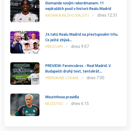
Diomande novým rekordmanem: 11
nejdražších posil v historii Realu Madrid
dnes 12:31
KRONIKA BILÉHO BALETU
24 tahů Realu Madrid na přestupovém trhu.
Co ještě zbývá…
dnes 9:07
PŘESTUPY
PREVIEW: Ferencváros - Real Madrid. V
Budapešti druhý test, tentokrát…
dnes 7:00
PŘÍPRAVNÉ UTKÁNÍ
Mourinhova pravidla
dnes 6:15
MUŽSTVO