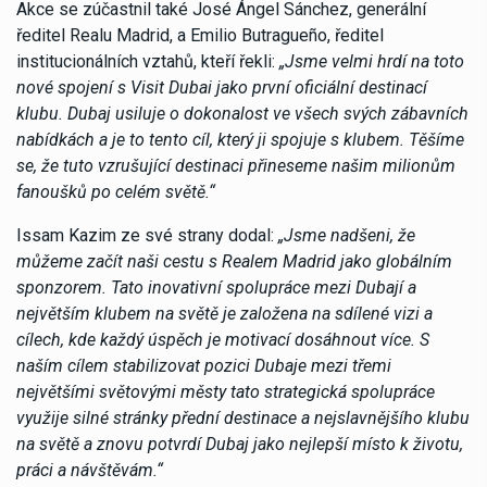
Akce se zúčastnil také José Ángel Sánchez, generální
ředitel Realu Madrid, a Emilio Butragueño, ředitel
institucionálních vztahů, kteří řekli:
„Jsme velmi hrdí na toto
nové spojení s Visit Dubai jako první oficiální destinací
klubu. Dubaj usiluje o dokonalost ve všech svých zábavních
nabídkách a je to tento cíl, který ji spojuje s klubem. Těšíme
se, že tuto vzrušující destinaci přineseme našim milionům
fanoušků po celém světě.“
Issam Kazim ze své strany dodal:
„Jsme nadšeni, že
můžeme začít naši cestu s Realem Madrid jako globálním
sponzorem. Tato inovativní spolupráce mezi Dubají a
největším klubem na světě je založena na sdílené vizi a
cílech, kde každý úspěch je motivací dosáhnout více. S
naším cílem stabilizovat pozici Dubaje mezi třemi
největšími světovými městy tato strategická spolupráce
využije silné stránky přední destinace a nejslavnějšího klubu
na světě a znovu potvrdí Dubaj jako nejlepší místo k životu,
práci a návštěvám.“