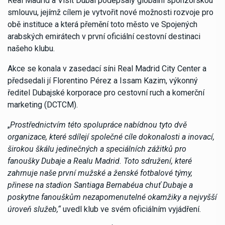
Real Madrid a Visit Dubai podepsaly globální sponzorskou
smlouvu, jejímž cílem je vytvořit nové možnosti rozvoje pro
obě instituce a která přemění toto město ve Spojených
arabských emirátech v první oficiální cestovní destinaci
našeho klubu.
Akce se konala v zasedací síni Real Madrid City Center a
předsedali jí Florentino Pérez a Issam Kazim, výkonný
ředitel Dubajské korporace pro cestovní ruch a komerční
marketing (DCTCM).
„
Prostřednictvím této spolupráce nabídnou tyto dvě
organizace, které sdílejí společné cíle dokonalosti a inovací,
širokou škálu jedinečných a speciálních zážitků pro
fanoušky Dubaje a Realu Madrid. Toto sdružení, které
zahrnuje naše první mužské a ženské fotbalové týmy,
přinese na stadion Santiaga Bernabéua chuť Dubaje a
poskytne fanouškům nezapomenutelné okamžiky a nejvyšší
úroveň služeb,“
uvedl klub ve svém oficiálním vyjádření.