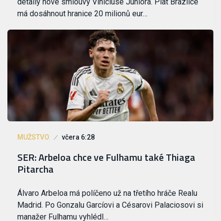
detaily nové smlouvy Viníciuse Júniora. Plat Brazilce
má dosáhnout hranice 20 milionů eur…
MUŽSTVO
včera 6:28
SER: Arbeloa chce ve Fulhamu také Thiaga
Pitarcha
Álvaro Arbeloa má políčeno už na třetího hráče Realu
Madrid. Po Gonzalu Garcíovi a Césarovi Palaciosovi si
manažer Fulhamu vyhlédl…