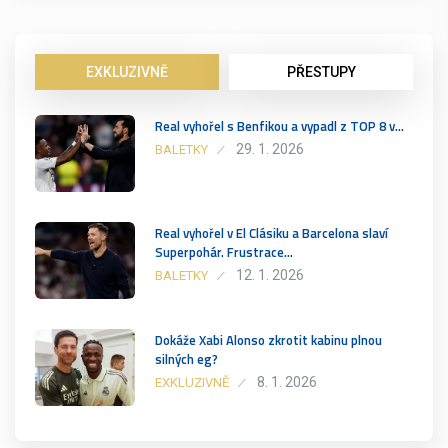
EXKLUZIVNĚ
PŘESTUPY
Real vyhořel s Benfikou a vypadl z TOP 8 v…
29. 1. 2026
BALETKY
Real vyhořel v El Clásiku a Barcelona slaví
Superpohár. Frustrace…
12. 1. 2026
BALETKY
Dokáže Xabi Alonso zkrotit kabinu plnou
silných eg?
8. 1. 2026
EXKLUZIVNĚ