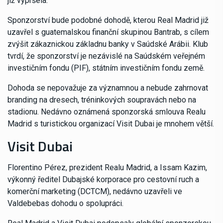
již vypršela.
Sponzorství bude podobné dohodě, kterou Real Madrid již
uzavřel s guatemalskou finanční skupinou Bantrab, s cílem
zvýšit zákaznickou základnu banky v Saúdské Arábii. Klub
tvrdí, že sponzorství je nezávislé na Saúdském veřejném
investičním fondu (PIF), státním investičním fondu země.
Dohoda se nepovažuje za významnou a nebude zahrnovat
branding na dresech, tréninkových soupravách nebo na
stadionu. Nedávno oznámená sponzorská smlouva Realu
Madrid s turistickou organizací Visit Dubai je mnohem větší.
Visit Dubai
Florentino Pérez, prezident Realu Madrid, a Issam Kazim,
výkonný ředitel Dubajské korporace pro cestovní ruch a
komerční marketing (DCTCM), nedávno uzavřeli ve
Valdebebas dohodu o spolupráci.