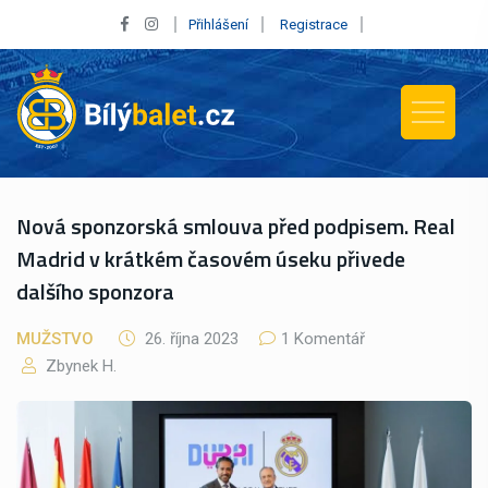
Přihlášení
Registrace
Nová sponzorská smlouva před podpisem. Real
Madrid v krátkém časovém úseku přivede
dalšího sponzora
MUŽSTVO
26. října 2023
1 Komentář
Zbynek H.